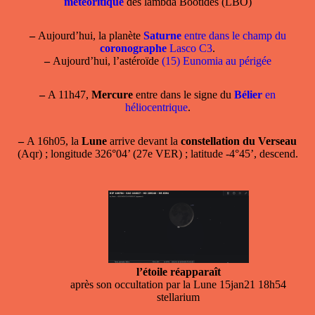
météoritique
des lambda Bootides (LBO)
–
Aujourd’hui, la planète
Saturne
entre dans le champ du
coronographe
Lasco C3
.
–
Aujourd’hui, l’astéroïde
(15) Eunomia au périgée
–
A 11h47,
Mercure
entre dans le signe du
Bélier
en
héliocentrique
.
–
A 16h05, la
Lune
arrive devant la
constellation du Verseau
(Aqr) ; longitude 326°04’ (27e VER) ; latitude -4°45’, descend.
l’étoile réapparaît
après son occultation par la Lune 15jan21 18h54
stellarium