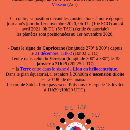
Verseau
(Aqr).
–
Ci-contre, sa position devant les constellations à notre époque,
jour après jour du 1er novembre 2020, 0h TU (10e SCO) au 24
avril 2021, 0h TU (5e TAU) (grille équatoriale)
les planètes sont positionnées au 1er novembre 2020.
- Dans le
signe
du
Capricorne
(longitude 270° à 300°) depuis
le
21 décembre, 11h02
(10h02 UTC),
il entre dans celui du
Verseau
(longitude 300° à 330°) le
19
janvier à 21h25
(20h25 UTC)
= la
Terre
entre dans le signe du
Lion en héliocentrique
.
Dans le plan équatorial, il est alors à 20h08m d’
ascension droite
et -20°08’ de déclinaison
Le couple Soleil-Terre passera en Poissons / Vierge le 18 février
à 11h29 (10h29 UTC).