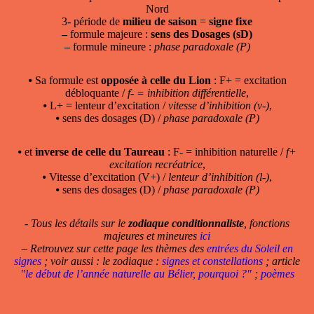
Nord
3- période de
milieu de saison
=
signe fixe
–
formule majeure :
sens des Dosages (sD)
–
formule mineure :
phase paradoxale (P)
⦁ Sa formule est
opposée à celle du Lion
: F+ = excitation
débloquante /
f- = inhibition différentielle
,
⦁ L+ = lenteur d’excitation /
vitesse d’inhibition (v-)
,
⦁ sens des dosages (D) /
phase paradoxale (P)
⦁ et
inverse de celle du Taureau
: F- = inhibition naturelle /
f+
excitation recréatrice
,
⦁ Vitesse d’excitation (V+) /
lenteur d’inhibition (l-)
,
⦁ sens des dosages (D) /
phase paradoxale (P)
- Tous les détails sur le
zodiaque conditionnaliste
, fonctions
majeures et mineures
ici
–
Retrouvez sur cette page les thèmes des
entrées du Soleil en
signes
; voir aussi : le zodiaque :
signes et constellations
; article
"le début de l’année naturelle au Bélier, pourquoi ?"
;
poèmes