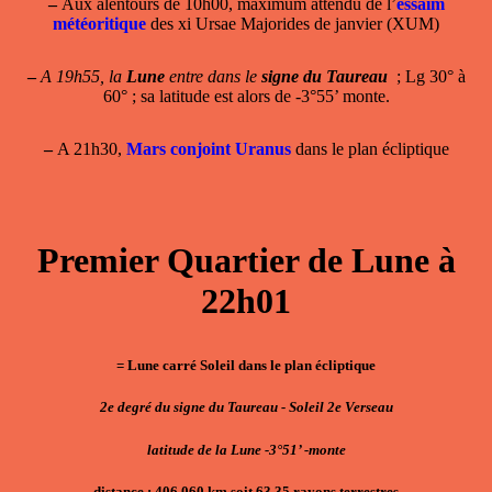
–
Aux alentours de 10h00, maximum attendu de l’
essaim
météoritique
des xi Ursae Majorides de janvier (XUM)
–
A 19h55, la
Lune
entre dans le
signe du Taureau
; Lg 30° à
60° ; sa latitude est alors de -3°55’ monte.
–
A 21h30,
Mars conjoint Uranus
dans le plan écliptique
Premier Quartier de Lune à
22h01
= Lune carré Soleil dans le plan écliptique
2e degré du signe du Taureau - Soleil 2e Verseau
latitude de la Lune -3°51’ -monte
distance : 406 060 km soit 63,35 rayons terrestres