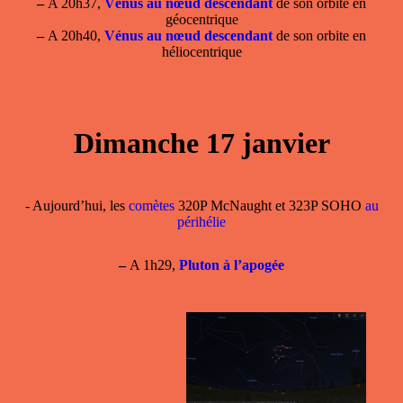
–
A 20h37,
Vénus au nœud descendant
de son orbite en
géocentrique
–
A 20h40,
Vénus au nœud descendant
de son orbite en
héliocentrique
Dimanche 17 janvier
- Aujourd’hui, les
comètes
320P McNaught et 323P SOHO
au
périhélie
–
A 1h29,
Pluton à l’apogée