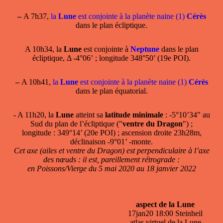
–
A 7h37,
la
Lune
est conjointe à la planète naine (1)
Cérès
dans le plan écliptique.
A 10h34, la
Lune
est conjointe à
Neptune
dans le plan
écliptique, Δ -4°06’ ; longitude 348°50’ (19e POI).
–
A 10h41,
la
Lune
est conjointe à la planète naine (1)
Cérès
dans le plan équatorial.
- A 11h20, la
Lune
atteint sa
latitude minimale
: -5°10’34" au
Sud du plan de l’écliptique ("
ventre du Dragon
") ;
longitude : 349°14’ (20e POI) ; ascension droite 23h28m,
déclinaison -9°01’ -monte.
Cet axe (ailes et ventre du Dragon) est perpendiculaire à l’axe
des nœuds : il est, pareillement rétrograde :
en Poissons/Vierge du 5 mai 2020 au 18 janvier 2022
aspect de la Lune
17jan20 18:00 Steinheil
atlas virtuel de la Lune