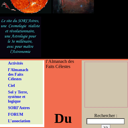
l’Almanach des
Activités
Faits Célestes
l’Almanach
des Faits
Célestes
Ciel
Sol y Terre,
système et
logique
SORI’Astres
Du
FORUM
Rechercher :
L’association