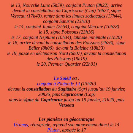
le 13, Nouvelle Lune (5h59), conjoint Pluton (8h22), arrive
devant la constellation du Capricorne (Cap) 16h27, signe
Verseau (17h43), rentre dans les limites zodiacales (17h44),
conjoint Saturne (23h10)
le 14, conjoint Jupiter (2h54), conjoint Mercure (10h28)
le 15, signe Poissons (23h16)
le 17, conjoint Neptune (10h34), latitude minimale (11h20)
le 18, arrive devant la constellation des Poissons (2h26), signe
Bélier (8h06), devant la Baleine (18h33)
le 19, passe en déclinaison Nord (6h07), devant la constellation
des Poissons (19h19)
le 20, Premier Quartier (22h01)
Le Soleil
est :
conjoint à Pluton le 14
(15h20)
devant la
constellation
du
Sagittaire
(Sgr) jusqu’au 19 janvier,
20h26, puis
Capricorne
(Cap)
dans le
signe
du
Capricorne
jusqu’au 19 janvier, 21h25, puis
Verseau
Les planètes en géocentrique
Uranus
, rétrograde, reprend son mouvement direct le 14
Pluton
, apogée le 17