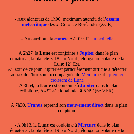
- Aux alentours de 1h00, maximum attendu de l’
essaim
météoritique
des xi Coronae Boréalides (XCB)
–
Aujourd’hui, la
comète
A/2019 T1
au périhélie
- A 2h27, la
Lune
est conjointe à
Jupiter
dans le plan
équatorial, la planète 3°18’ au Nord ; élongation solaire de la
Lune 12° Est.
Au soir de ce jour, Jupiter est particlièrement difficile à détecter
au raz de l’horizon, accompagnée de
Mercure
et du
premier
croissant de Lune
–
A 3h54, la
Lune
est conjointe à
Jupiter
dans le plan
écliptique, Δ -3°14’ ; longitude 305°49’ (6e VER).
–
A 7h30,
Uranus
reprend son
mouvement direct
dans le plan
écliptique
- A 9h13, la
Lune
est conjointe à
Mercure
dans le plan
équatorial, la planète 2°19’ au Nord ; élongation solaire de la