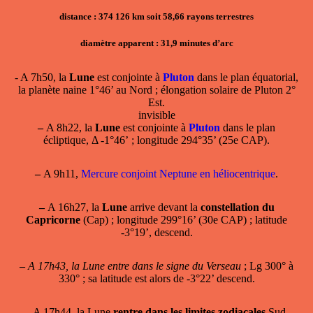
distance : 374 126 km soit 58,66 rayons terrestres
diamètre apparent : 31,9 minutes d’arc
- A 7h50, la
Lune
est conjointe à
Pluton
dans le plan équatorial,
la planète naine 1°46’ au Nord ; élongation solaire de Pluton 2°
Est.
invisible
–
A 8h22, la
Lune
est conjointe à
Pluton
dans le plan
écliptique, Δ -1°46’ ; longitude 294°35’ (25e CAP).
–
A 9h11,
Mercure conjoint Neptune en héliocentrique
.
–
A 16h27, la
Lune
arrive devant la
constellation du
Capricorne
(Cap) ; longitude 299°16’ (30e CAP) ; latitude
-3°19’, descend.
–
A 17h43, la Lune entre dans le signe du Verseau
; Lg 300° à
330° ; sa latitude est alors de -3°22’ descend.
- A 17h44, la Lune
rentre dans les limites zodiacales
Sud