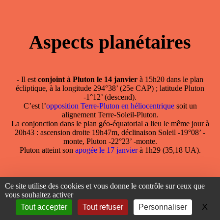
Aspects planétaires
- Il est
conjoint à Pluton le 14 janvier
à 15h20 dans le plan
écliptique, à la longitude 294°38’ (25e CAP) ; latitude Pluton
-1°12’ (descend).
C’est l’
opposition Terre-Pluton en héliocentrique
soit un
alignement Terre-Soleil-Pluton.
La conjonction dans le plan géo-équatorial a lieu le même jour à
20h43 : ascension droite 19h47m, déclinaison Soleil -19°08’ -
monte, Pluton -22°23’ -monte.
Pluton atteint son
apogée le 17 janvier
à 1h29 (35,18 UA).
Ce site utilise des cookies et vous donne le contrôle sur ceux que
vous souhaitez activer
X
Ma
Tout accepter
Tout refuser
Personnaliser