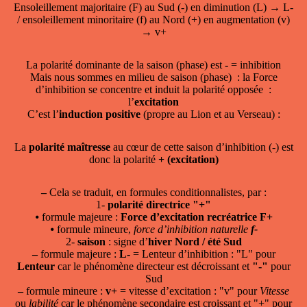
Ensoleillement majoritaire (F) au Sud (-) en diminution (L) → L-
/ ensoleillement minoritaire (f) au Nord (+) en augmentation (v)
→ v+
La polarité dominante de la saison (phase) est
-
= inhibition
Mais nous sommes en milieu de saison (phase) : la Force
d’inhibition se concentre et induit la polarité opposée :
l’
excitation
C’est l’
induction positive
(propre au Lion et au Verseau) :
La
polarité maîtresse
au cœur de cette saison d’inhibition (-) est
donc la polarité
+ (excitation)
–
Cela se traduit, en formules conditionnalistes, par :
1-
polarité directrice
"+"
⦁ formule majeure :
Force d’excitation recréatrice F+
⦁ formule mineure,
force d’inhibition naturelle
f-
2-
saison
: signe d’
hiver Nord / été Sud
–
formule majeure :
L-
= Lenteur d’inhibition : "L" pour
Lenteur
car le phénomène directeur est décroissant et
"-"
pour
Sud
–
formule mineure :
v+
= vitesse d’excitation : "v" pour
Vitesse
ou
labilité
car le phénomène secondaire est croissant et "+" pour