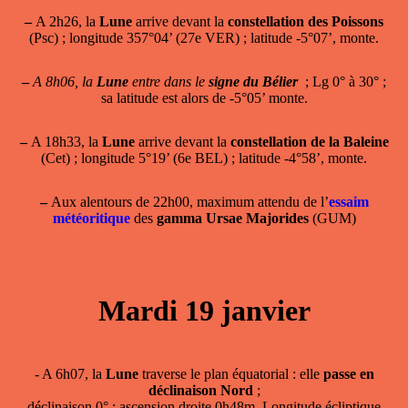
–
A 2h26, la
Lune
arrive devant la
constellation des Poissons
(Psc) ; longitude 357°04’ (27e VER) ; latitude -5°07’, monte.
–
A 8h06, la
Lune
entre dans le
signe du Bélier
; Lg 0° à 30° ;
sa latitude est alors de -5°05’ monte.
–
A 18h33, la
Lune
arrive devant la
constellation de la Baleine
(Cet) ; longitude 5°19’ (6e BEL) ; latitude -4°58’, monte.
–
Aux alentours de 22h00, maximum attendu de l’
essaim
météoritique
des
gamma Ursae Majorides
(GUM)
Mardi 19 janvier
- A 6h07, la
Lune
traverse le plan équatorial : elle
passe en
déclinaison Nord
;
déclinaison 0° ; ascension droite 0h48m. Longitude écliptique