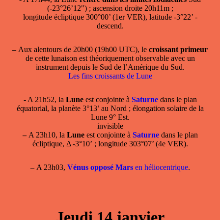
(-23°26’12") ; ascension droite 20h11m ;
longitude écliptique 300°00’ (1er VER), latitude -3°22’ -
descend.
–
Aux alentours de 20h00 (19h00 UTC), le
croissant primeur
de cette lunaison est théoriquement observable avec un
instrument depuis le Sud de l’Amérique du Sud.
Les fins croissants de Lune
- A 21h52, la
Lune
est conjointe à
Saturne
dans le plan
équatorial, la planète 3°13’ au Nord ; élongation solaire de la
Lune 9° Est.
invisible
–
A 23h10, la
Lune
est conjointe à
Saturne
dans le plan
écliptique, Δ -3°10’ ; longitude 303°07’ (4e VER).
–
A 23h03,
Vénus opposé Mars
en héliocentrique
.
Jeudi 14 janvier