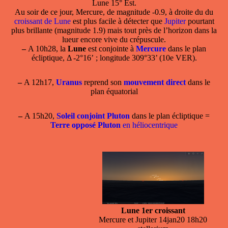
Lune 15° Est.
Au soir de ce jour, Mercure, de magnitude -0.9, à droite du du
croissant de Lune
est plus facile à détecter que
Jupiter
pourtant
plus brillante (magnitude 1.9) mais tout près de l’horizon dans la
lueur encore vive du crépuscule.
–
A 10h28, la
Lune
est conjointe à
Mercure
dans le plan
écliptique, Δ -2°16’ ; longitude 309°33’ (10e VER).
–
A 12h17,
Uranus
reprend son
mouvement direct
dans le
plan équatorial
–
A 15h20,
Soleil conjoint Pluton
dans le plan écliptique =
Terre opposé Pluton
en héliocentrique
Lune 1er croissant
Mercure et Jupiter 14jan20 18h20