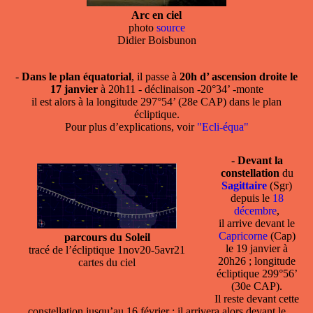
Arc en ciel
photo
source
Didier Boisbunon
-
Dans le plan équatorial
, il passe à
20h d’ ascension droite le
17 janvier
à 20h11 - déclinaison -20°34’ -monte
il est alors à la longitude 297°54’ (28e CAP) dans le plan
écliptique.
Pour plus d’explications, voir
"Ecli-équa"
-
Devant la
constellation
du
Sagittaire
(Sgr)
depuis le
18
décembre
,
il arrive devant le
Capricorne
(Cap)
parcours du Soleil
le 19 janvier à
tracé de l’écliptique 1nov20-5avr21
20h26 ; longitude
cartes du ciel
écliptique 299°56’
(30e CAP).
Il reste devant cette
constellation jusqu’au 16 février ; il arrivera alors devant le