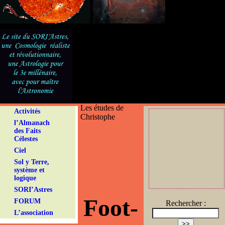
Les études de
Activités
Christophe
l’Almanach
des Faits
Célestes
Ciel
Sol y Terre,
système et
logique
SORI’Astres
Foot-
FORUM
Rechercher :
L’association