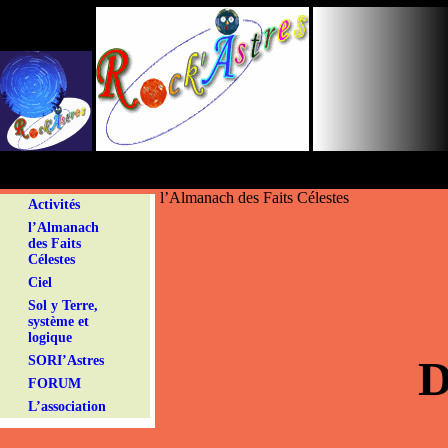
Panneau de gestion des cookies
l’Almanach des Faits Célestes
Activités
l’Almanach
des Faits
Célestes
Ciel
Sol y Terre,
système et
logique
D
SORI’Astres
FORUM
L’association