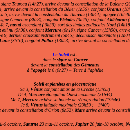
 signe Taureau (14h27), arrive devant la constellation de la Baleine (
4, arrive devant la constellation du Bélier (1h56), conjoint
Uranus
(18
Lu 5, arrive devant la constellation du Taureau (13h44), apogée (16h46
signe Gémeaux (3h23), conjoint
Pléiades
(3h45), conjoint
Aldébaran
(
Me 7,
nœud
ascendant ( 0h39), sort des limites zodiacales Nord (14h18
t œil nu (5h38), conjoint
Mercure
(6h19), signe Cancer (15h50), arriv
Ve 9, dernier croissant instrument (5h45), déclinaison maximale (12h04
 Lune
(3h16), conjoint
Pollux
(13h53), arrive devant la constellation 
Le Soleil
est :
dans le
signe
du
Cancer
devant la
constellation
des
Gémeaux
à l’
apogée
le 6 (0h27) = Terre à l’aphélie
Soleil et planètes en géocentrique
Sa 3,
Vénus
conjoint amas de la Crèche (13h53)
Di 4,
Mercure
élongation Ouest maximale (21h44)
Me 7,
Mercure
achève sa boucle de rétrogradation (19h46)
Je 8,
Vénus
latitude maximale (23h59 ; +1°40’)
 devant la constellation d’Orion (8h52),
Mars
arrive devant la constel
il-6 octobre,
Saturne
23 mai-11 octobre,
Jupiter
20 juin-18 octobre,
N