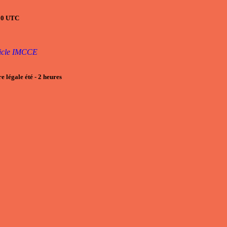
h00 UTC
ticle IMCCE
e légale été
- 2
heures