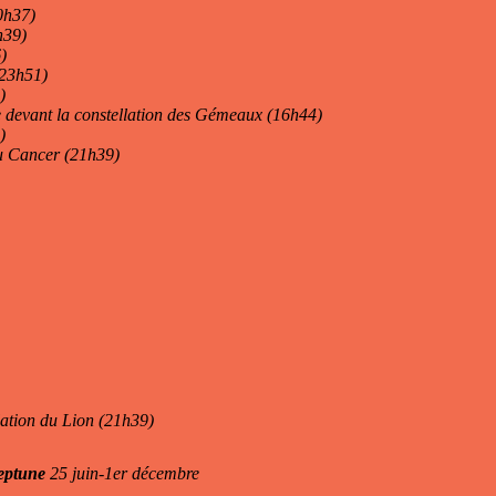
20h37)
h39)
)
23h51)
)
e devant la constellation des Gémeaux (16h44)
)
du Cancer (21h39)
lation du Lion (21h39)
eptune
25 juin-1er décembre