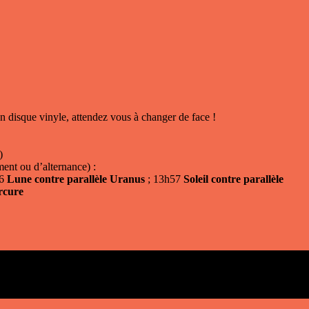
un disque vinyle, attendez vous à changer de face !
)
ment ou d’alternance) :
36
Lune contre parallèle Uranus
; 13h57
Soleil contre parallèle
rcure