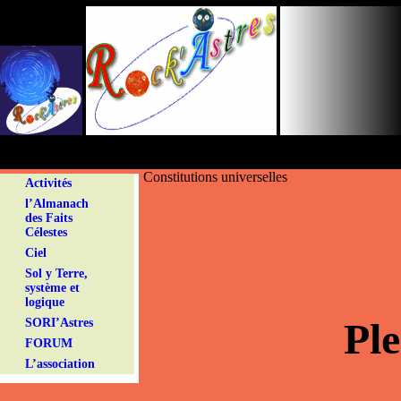
Panneau de gestion des cookies
Constitutions universelles
Activités
l’Almanach
des Faits
Célestes
Ciel
Sol y Terre,
système et
logique
Pl
SORI’Astres
FORUM
L’association