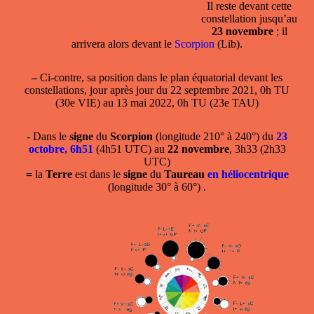
Il reste devant cette
constellation jusqu’au
23 novembre
; il
arrivera alors devant le
Scorpion
(Lib).
–
Ci-contre, sa position dans le plan équatorial devant les
constellations, jour après jour du 22 septembre 2021, 0h TU
(30e VIE) au 13 mai 2022, 0h TU (23e TAU)
- Dans le
signe
du
Scorpion
(longitude 210° à 240°) du
23
octobre, 6h51
(4h51 UTC) au
22 novembre
, 3h33 (2h33
UTC)
=
la
Terre
est dans le
signe
du
Taureau
en héliocentrique
(longitude 30° à 60°) .