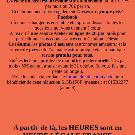
L’article intégral est accessible sur abonnement
au prix de 7€
par mois ou 70€ par an.
Cet abonnement ouvre également l’
accès au groupe privé
Facebook
où nous échangeons ensemble et approfondissons toutes les
questions qui vous tiennent à cœur
Ainsi qu’à
une séance Atelier en ligne de 2h par mois
pour
perfectionner vos connaissances en mécanique céleste.
Le
résumé
, les
photos d’astrams
(astronomes amateurs) et la
revue de presse
de l’actualité astronomique et astronautique
restent
gratuits pour tous
.
Fidèles lecteurs, profitez de mon
offre préférentielle
à 5€ par
mois / 50€ par an, à saisir avant le 31 octobre (je vous fais une
petite rallonge-).
Voici le code à taper dans le
formulaire de commande
pour
bénéficier de cette réduction 615B1F0F (mensuel) et 615B2277
(annuel)
A partir de là, les HEURES sont en