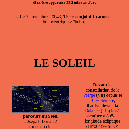
diamètre apparent : 33,2 minutes d’arc
–
Le 5 novembre à 0h43,
Terre conjoint Uranus
en
héliocentrique->#helio].
LE SOLEIL
Devant la
constellation
de la
Vierge
(Vir) depuis le
16 septembre
,
il arrive devant la
Balance
(Lib) le
31
octobre
à 8h54 ;
parcours du Soleil
longitude écliptique
22sep21-13mai22
218°06’ (9e SCO).
cartes du ciel