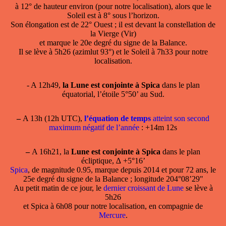
à 12° de hauteur environ (pour notre localisation), alors que le
Soleil est à 8° sous l’horizon.
Son élongation est de 22° Ouest ; il est devant la constellation de
la Vierge (Vir)
et marque le 20e degré du signe de la Balance.
Il se lève à 5h26 (azimlut 93°) et le Soleil à 7h33 pour notre
localisation.
- A 12h49,
la Lune est conjointe à Spica
dans le plan
équatorial, l’étoile 5°50’ au Sud.
–
A 13h (12h UTC),
l’équation de temps
atteint son second
maximum négatif de l’année
: +14m 12s
–
A 16h21, la
Lune est conjointe à Spica
dans le plan
écliptique, ∆ +5°16’
Spica
, de magnitude 0.95, marque depuis 2014 et pour 72 ans, le
25e degré du signe de la Balance ; longitude 204°08’29"
Au petit matin de ce jour, le
dernier croissant de Lune
se lève à
5h26
et Spica à 6h08 pour notre localisation, en compagnie de
Mercure
.