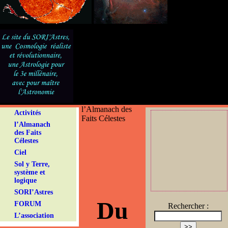
l’Almanach des
Activités
Faits Célestes
l’Almanach
des Faits
Célestes
Ciel
Sol y Terre,
système et
logique
SORI’Astres
Du
FORUM
Rechercher :
L’association