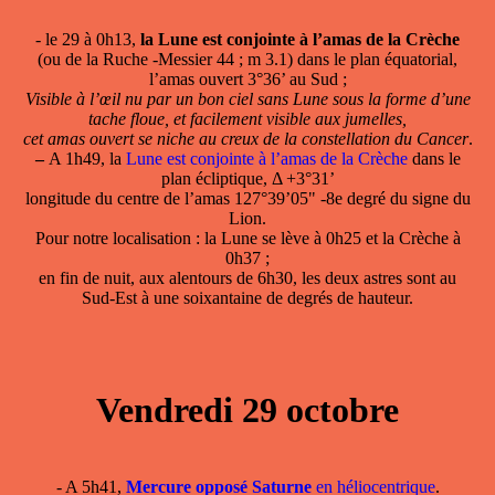
- le 29 à 0h13,
la Lune est conjointe à l’amas de la Crèche
(ou de la Ruche -Messier 44 ; m 3.1) dans le plan équatorial,
l’amas ouvert 3°36’ au Sud ;
Visible à l’œil nu par un bon ciel sans Lune sous la forme d’une
tache floue, et facilement visible aux jumelles,
cet amas ouvert se niche au creux de la constellation du Cancer
.
–
A 1h49, la
Lune est conjointe à l’amas de la Crèche
dans le
plan écliptique, Δ +3°31’
longitude du centre de l’amas 127°39’05" -8e degré du signe du
Lion.
Pour notre localisation : la Lune se lève à 0h25 et la Crèche à
0h37 ;
en fin de nuit, aux alentours de 6h30, les deux astres sont au
Sud-Est à une soixantaine de degrés de hauteur.
Vendredi 29 octobre
- A 5h41,
Mercure opposé Saturne
en héliocentrique
.