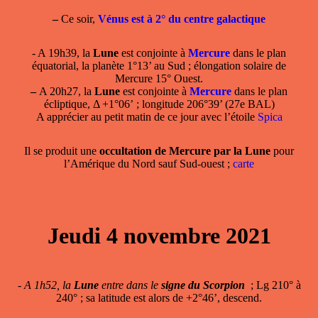
–
Ce soir,
Vénus est à 2° du centre galactique
- A 19h39, la
Lune
est conjointe à
Mercure
dans le plan
équatorial, la planète 1°13’ au Sud ; élongation solaire de
Mercure 15° Ouest.
–
A 20h27, la
Lune
est conjointe à
Mercure
dans le plan
écliptique, Δ +1°06’ ; longitude 206°39’ (27e BAL)
A apprécier au petit matin de ce jour avec l’étoile
Spica
Il se produit une
occultation de Mercure par la Lune
pour
l’Amérique du Nord sauf Sud-ouest ;
carte
Jeudi 4 novembre 2021
-
A 1h52, la
Lune
entre dans le
signe du Scorpion
; Lg 210° à
240° ; sa latitude est alors de +2°46’, descend.