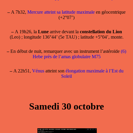
–
A 7h32,
Mercure atteint sa latitude maximale
en géocentrique
(+2°07’)
–
A 19h26, la
Lune
arrive devant la
constellation du Lion
(Leo) ; longitude 136°44’ (5e TAU) ; latitude +5°04’, monte.
–
En début de nuit, remarquer avec un instrument l’astéroïde
(6)
Hebe près de l’amas globulaire M75
–
A 22h51,
Vénus
atteint son
élongation maximale à l’Est du
Soleil
Samedi 30 octobre