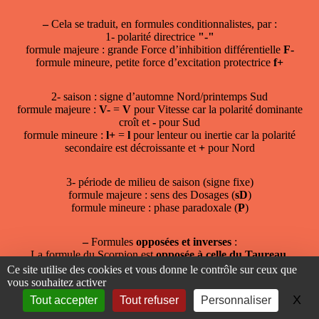
–
Cela se traduit, en formules conditionnalistes, par :
1- polarité directrice
"-"
formule majeure : grande Force d’inhibition différentielle
F-
formule mineure, petite force d’excitation protectrice
f+
2- saison : signe d’automne Nord/printemps Sud
formule majeure :
V-
=
V
pour Vitesse car la polarité dominante
croît et
-
pour Sud
formule mineure :
l+
=
l
pour lenteur ou inertie car la polarité
secondaire est décroissante et
+
pour Nord
3- période de milieu de saison (signe fixe)
formule majeure : sens des Dosages (
sD
)
formule mineure : phase paradoxale (
P
)
–
Formules
opposées et inverses
:
La formule du Scorpion est
opposée à celle du Taureau
= grande Force d’inhibition naturelle (F-) / petite force
Ce site utilise des cookies et vous donne le contrôle sur ceux que
d’excitation recréatrice (f+),
vous souhaitez activer
grande Vitesse d’excitation (V+) / petite lenteur d’inhibition (l-),
X
Ma
Tout accepter
Tout refuser
Personnaliser
sens des Dosages (
sD
) / formule mineure : phase paradoxale (
P
)