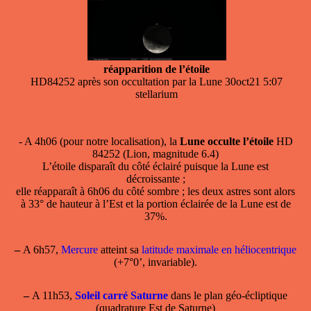
réapparition de l’étoile
HD84252 après son occultation par la Lune 30oct21 5:07
stellarium
- A 4h06 (pour notre localisation), la
Lune occulte l’étoile
HD
84252 (Lion, magnitude 6.4)
L’étoile disparaît du côté éclairé puisque la Lune est
décroissante ;
elle réapparaît à 6h06 du côté sombre ; les deux astres sont alors
à 33° de hauteur à l’Est et la portion éclairée de la Lune est de
37%.
–
A 6h57,
Mercure
atteint sa
latitude maximale en héliocentrique
(+7°0’, invariable).
–
A 11h53,
Soleil carré Saturne
dans le plan géo-écliptique
(quadrature Est de Saturne)