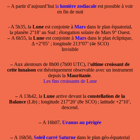
–
A partir d’aujourd’hui
la
lumière zodiacale
est possible à voir
en fin de nuit
- A 5h35, la
Lune
est conjointe à
Mars
dans le plan équatorial,
la planète 2°18’ au Sud ; élongation solaire de Mars 9° Ouest.
–
A 6h55, la
Lune
est conjointe à
Mars
dans le plan écliptique,
Δ +2°05’ ; longitude 213°07’ (4e SCO)
Invisible
–
Aux alentours de 8h00 (7h00 UTC), l’
ultime croissant de
cette lunaison
est théoriquement observable avec un instrument
depuis la
Mauritanie
.
Les fins croissants de Lune
–
A 13h42, la
Lune
arrive devant la
constellation de la
Balance
(Lib) ; longitude 217°20’ (8e SCO) ; latitude +2°10’,
descend.
–
A 16h07,
Uranus au périgée
–
A 16h50,
Soleil carré Saturne
dans le plan géo-équatorial