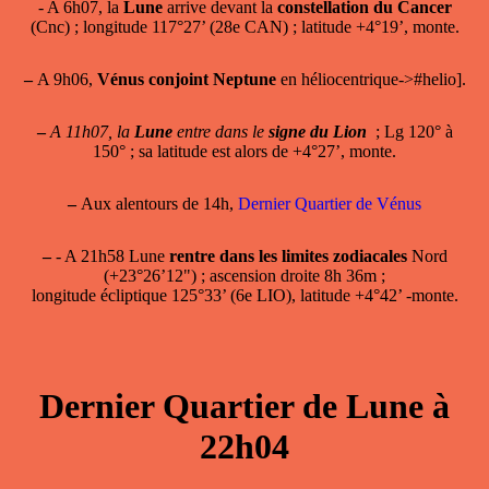
- A 6h07, la
Lune
arrive devant la
constellation du Cancer
(Cnc) ; longitude 117°27’ (28e CAN) ; latitude +4°19’, monte.
–
A 9h06,
Vénus conjoint Neptune
en héliocentrique->#helio].
–
A 11h07, la
Lune
entre dans le
signe du Lion
; Lg 120° à
150° ; sa latitude est alors de +4°27’, monte.
–
Aux alentours de 14h,
Dernier Quartier de Vénus
–
- A 21h58 Lune
rentre dans les limites zodiacales
Nord
(+23°26’12") ; ascension droite 8h 36m ;
longitude écliptique 125°33’ (6e LIO), latitude +4°42’ -monte.
Dernier Quartier de Lune à
22h04