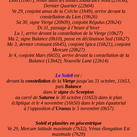
Lion (11h07), rentre dans les limites zodiacales Nord (21h58),
Dernier Quartier (22h04)
Ve 29, conjoint amas de la Crèche (1h49), arrive devant la
constellation du Lion (19h26)
Sa 30, signe Vierge (20h09), conjoint Régulus (20h24)
Di 31, passage à l’heure d’hiver
Lu 1, arrive devant la constellation de la Vierge (10h27)
Ma 2, signe Balance (0h10), passe en déclinaison Sud (16h27)
Me 3, dernier croissant (6h45), conjoint Spica (16h21), conjoint
Mercure (20h27)
Je 4, conjoint Mars (6h55), arrive devant la constellation de la
Balance (13h42), Nouvelle Lune (22h14)
Le Soleil
est :
devant la
constellation
de la
Vierge
jusqu’au 31 octobre, 11h53,
puis
Balance
dans le
signe
du
Scorpion
au carré de
Saturne
le 30 octobre (11h53) dans le plan
écliptique et le 4 novembre (16h50) dans le plan équatorial
à l’opposition d’
Uranus
le 5 novembre (0h57)
Soleil et planètes en géocentrique
Ve 29, Mercure latitude maximale (7h32), Vénus élongation Est
maximale (7h29)