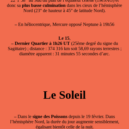
22°1’58’’ au Sud du plan de l’équateur céleste (19eSAG) et
donc sa
plus basse culmination
dans les cieux de l’hémisphère
Nord (23° de hauteur à 45° de latitude Nord).
–
En héliocentrique, Mercure opposé Neptune à 19h56
Le 15
,
–
Dernier Quartier à 1h26 UT
(25ème degré du signe du
Sagittaire) ; distance : 374 316 km soit 58,69 rayons terrestres ;
diamètre apparent : 31 minutes 55 secondes d’arc.
Le Soleil
–
Dans le
signe des Poissons
depuis le 19 février. Dans
l’hémisphère Nord, la durée du jour augmente sensiblement,
égalisant bientôt celle de la nuit.