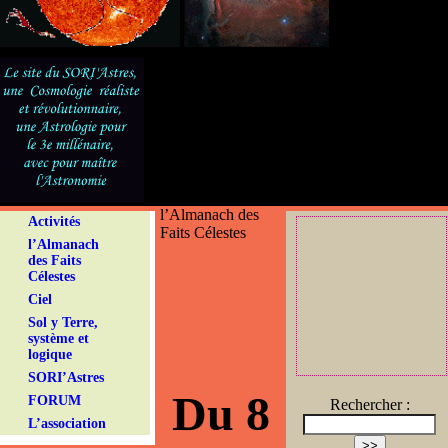
l’Almanach des
Activités
Faits Célestes
l’Almanach
des Faits
Célestes
Ciel
Sol y Terre,
système et
logique
SORI’Astres
Du 8
FORUM
Rechercher :
L’association