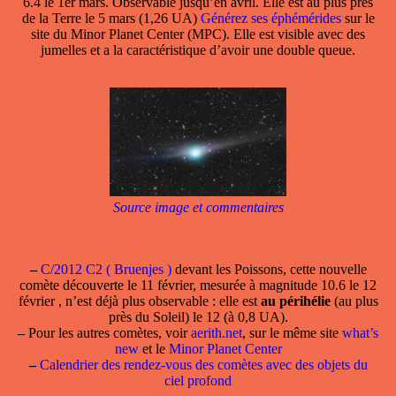
6.4 le 1er mars. Observable jusqu’en avril. Elle est au plus près
de la Terre le 5 mars (1,26 UA)
Générez ses éphémérides
sur le
site du Minor Planet Center (MPC). Elle est visible avec des
jumelles et a la caractéristique d’avoir une double queue.
Source image et commentaires
–
C/2012 C2 ( Bruenjes )
devant les Poissons, cette nouvelle
comète découverte le 11 février, mesurée à magnitude 10.6 le 12
février , n’est déjà plus observable : elle est
au périhélie
(au plus
près du Soleil) le 12 (à 0,8 UA).
–
Pour les autres comètes, voir
aerith.net
, sur le même site
what’s
new
et le
Minor Planet Center
–
Calendrier des rendez-vous des comètes avec des objets du
ciel profond