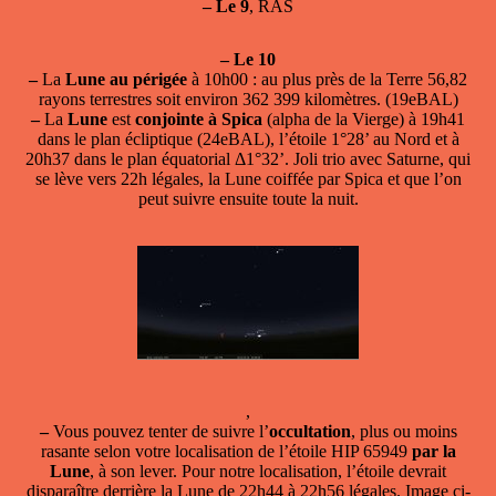
–
Le 9
, RAS
–
Le 10
–
La
Lune au périgée
à 10h00 : au plus près de la Terre 56,82
rayons terrestres soit environ 362 399 kilomètres. (19eBAL)
–
La
Lune
est
conjointe à Spica
(alpha de la Vierge) à 19h41
dans le plan écliptique (24eBAL), l’étoile 1°28’ au Nord et à
20h37 dans le plan équatorial Δ1°32’. Joli trio avec Saturne, qui
se lève vers 22h légales, la Lune coiffée par Spica et que l’on
peut suivre ensuite toute la nuit.
,
–
Vous pouvez tenter de suivre l’
occultation
, plus ou moins
rasante selon votre localisation de l’étoile HIP 65949
par la
Lune
, à son lever. Pour notre localisation, l’étoile devrait
disparaître derrière la Lune de 22h44 à 22h56 légales. Image ci-