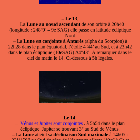
–
Le 13
,
–
La
Lune au nœud ascendant
de son orbite à 20h40
(longitude : 248°9’ – 9e SAG) elle passe en latitude écliptique
Nord
–
La
Lune
est
conjointe à Antarès
(alpha du Scorpion) à
22h28 dans le plan équatorial, l’étoile 4°44’ au Sud, et à 23h42
dans le plan écliptique (10eSAG) Δ4°43’. A remarquer dans le
ciel du matin le 14. Ci-dessous à 5h légales.
Le 14
,
–
Vénus et Jupiter sont conjointes
. à 5h54 dans le plan
écliptique, Jupiter se trouvant 3° au Sud de Vénus.
–
La
Lune
atteint sa
déclinaison Sud maximale
à 14h05 :