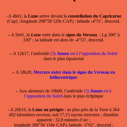
- A 4h01, la
Lune
arrive devant la
constellation du Capricorne
(Cap) ; longitude 298°58’ (29e CAP) ; latitude -4°51’, descend.
–
A 5h41, la
Lune
entre dans le
signe du Verseau
; Lg 300° à
330° ; sa latitude est alors de -4°53’, descend.
–
A 12h17, l’astéroïde
(3)
Junon
est à l’opposition du Soleil
dans le plan équatorial
–
A 18h28,
Mercure entre dans le signe du Verseau en
héliocentrique
–
Aux alentours de 19h00, l’astéroïde
(3)
Junon
est à
l’opposition du Soleil
dans le plan écliptique
- A 20h19, la
Lune au périgée
: au plus près de la Terre à 364
492 kilomètres environ, soit 57,15 rayons terrestres ; diamètre
apparent : 32,8 minutes d’arc ;
longitude 308°56’ (16e CAP), latitude -5°02’, descend ;