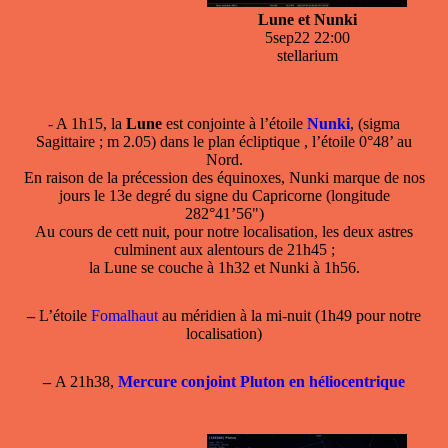
Lune et Nunki
5sep22 22:00
stellarium
- A 1h15, la
Lune
est conjointe à l’étoile
Nunki
, (sigma
Sagittaire ; m 2.05) dans le plan écliptique , l’étoile 0°48’ au
Nord.
En raison de la précession des équinoxes, Nunki marque de nos
jours le 13e degré du signe du Capricorne (longitude
282°41’56")
Au cours de cett nuit, pour notre localisation, les deux astres
culminent aux alentours de 21h45 ;
la Lune se couche à 1h32 et Nunki à 1h56.
–
L’étoile
Fomalhaut
au méridien à la mi-nuit (1h49 pour notre
localisation)
–
A 21h38,
Mercure conjoint Pluton en héliocentrique