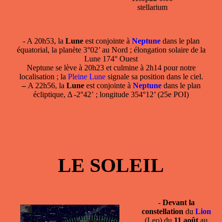
stellarium
- A 20h53, la
Lune
est conjointe à
Neptune
dans le plan
équatorial, la planète 3°02’ au Nord ; élongation solaire de la
Lune 174° Ouest
Neptune se lève à 20h23 et culmine à 2h14 pour notre
localisation ; la
Pleine Lune
signale sa position dans le ciel.
–
A 22h56, la
Lune
est conjointe à
Neptune
dans le plan
écliptique, Δ -2°42’ ; longitude 354°12’ (25e POI)
LE SOLEIL
-
Devant la
constellation
du
Lion
(Leo) du
11 août
au