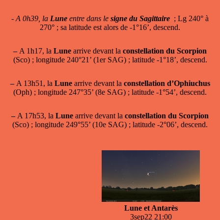
-
A 0h39, la
Lune
entre dans le
signe du Sagittaire
; Lg 240° à
270° ; sa latitude est alors de -1°16’, descend.
–
A 1h17, la
Lune
arrive devant la
constellation du Scorpion
(Sco) ; longitude 240°21’ (1er SAG) ; latitude -1°18’, descend.
–
A 13h51, la
Lune
arrive devant la
constellation d’Ophiuchus
(Oph) ; longitude 247°35’ (8e SAG) ; latitude -1°54’, descend.
–
A 17h53, la
Lune
arrive devant la
constellation du Scorpion
(Sco) ; longitude 249°55’ (10e SAG) ; latitude -2°06’, descend.
Lune et Antarès
3sep22 21:00