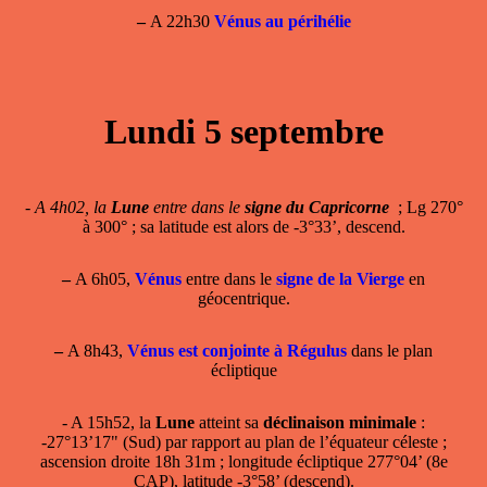
–
A 22h30
Vénus au périhélie
Lundi 5 septembre
-
A 4h02, la
Lune
entre dans le
signe du Capricorne
; Lg 270°
à 300° ; sa latitude est alors de -3°33’, descend.
–
A 6h05,
Vénus
entre dans le
signe de la Vierge
en
géocentrique.
–
A 8h43,
Vénus est conjointe à Régulus
dans le plan
écliptique
- A 15h52, la
Lune
atteint sa
déclinaison minimale
:
-27°13’17" (Sud) par rapport au plan de l’équateur céleste ;
ascension droite 18h 31m ; longitude écliptique 277°04’ (8e
CAP), latitude -3°58’ (descend).