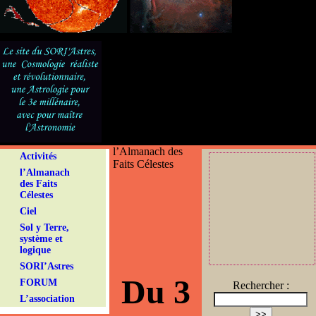
l’Almanach des
Activités
Faits Célestes
l’Almanach
des Faits
Célestes
Ciel
Sol y Terre,
système et
logique
SORI’Astres
Du 3
FORUM
Rechercher :
L’association