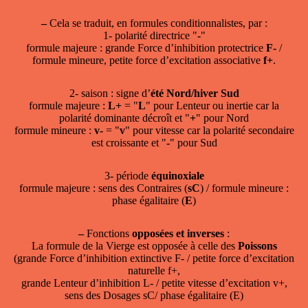
–
Cela se traduit, en formules conditionnalistes, par :
1- polarité directrice "
-
"
formule majeure : grande Force d’inhibition protectrice
F-
/
formule mineure, petite force d’excitation associative
f+
.
2- saison : signe d’
été Nord/hiver Sud
formule majeure :
L+
= "
L
" pour Lenteur ou inertie car la
polarité dominante décroît et "
+
" pour Nord
formule mineure :
v-
= "
v
" pour vitesse car la polarité secondaire
est croissante et "
-
" pour Sud
3- période
équinoxiale
formule majeure : sens des Contraires (
sC
) / formule mineure :
phase égalitaire (
E
)
–
Fonctions
opposées et inverses
:
La formule de la Vierge est opposée à celle des
Poissons
(grande Force d’inhibition extinctive F- / petite force d’excitation
naturelle f+,
grande Lenteur d’inhibition L- / petite vitesse d’excitation v+,
sens des Dosages sC/ phase égalitaire (E)