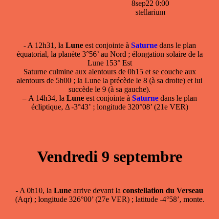
8sep22 0:00
stellarium
- A 12h31, la
Lune
est conjointe à
Saturne
dans le plan
équatorial, la planète 3°56’ au Nord ; élongation solaire de la
Lune 153° Est
Saturne culmine aux alentours de 0h15 et se couche aux
alentours de 5h00 ; la Lune la précède le 8 (à sa droite) et lui
succède le 9 (à sa gauche).
–
A 14h34, la
Lune
est conjointe à
Saturne
dans le plan
écliptique, Δ -3°43’ ; longitude 320°08’ (21e VER)
Vendredi 9 septembre
- A 0h10, la
Lune
arrive devant la
constellation du Verseau
(Aqr) ; longitude 326°00’ (27e VER) ; latitude -4°58’, monte.