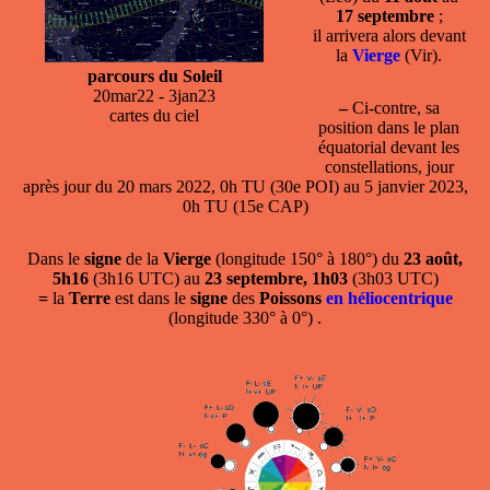
17 septembre
;
il arrivera alors devant
la
Vierge
(Vir).
parcours du Soleil
20mar22 - 3jan23
–
Ci-contre, sa
cartes du ciel
position dans le plan
équatorial devant les
constellations, jour
après jour du 20 mars 2022, 0h TU (30e POI) au 5 janvier 2023,
0h TU (15e CAP)
Dans le
signe
de la
Vierge
(longitude 150° à 180°) du
23 août,
5h16
(3h16 UTC) au
23 septembre, 1h03
(3h03 UTC)
=
la
Terre
est dans le
signe
des
Poissons
en héliocentrique
(longitude 330° à 0°) .