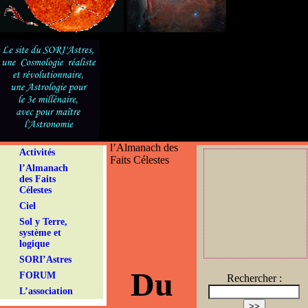
l’Almanach des
Activités
Faits Célestes
l’Almanach
des Faits
Célestes
Ciel
Sol y Terre,
système et
logique
SORI’Astres
Du
FORUM
Rechercher :
L’association