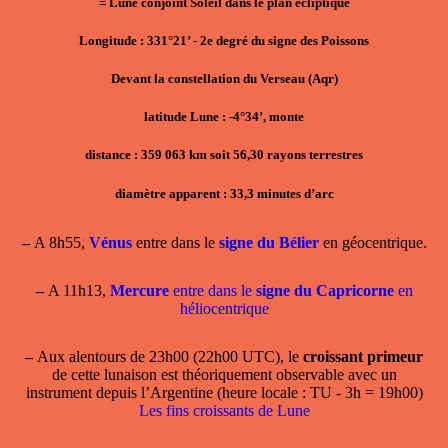
= Lune conjoint Soleil dans le plan écliptique
Longitude : 331°21’ - 2e degré du signe des Poissons
Devant la constellation du Verseau (Aqr)
latitude Lune : -4°34’, monte
distance : 359 063 km soit 56,30 rayons terrestres
diamètre apparent : 33,3 minutes d’arc
–
A 8h55,
Vénus
entre dans le
signe du Bélier
en géocentrique.
–
A 11h13,
Mercure
entre dans le
signe du Capricorne
en
héliocentrique
–
Aux alentours de 23h00 (22h00 UTC), le
croissant primeur
de cette lunaison est théoriquement observable avec un
instrument depuis l’Argentine (heure locale : TU - 3h = 19h00)
Les fins croissants de Lune