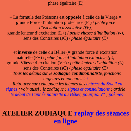
phase égalitaire (E)
–
La formule des Poissons est
opposée
à celle de la Vierge =
grande Force d’inhibition protectrice (F-) /
petite force
d’excitation associative (f+)
,
grande lenteur d’excitation (L+) /
petite vitesse d’inhibition (v-)
,
sens des Contraires (sC) /
phase égalitaire (E)
et
inverse
de celle du Bélier (= grande force d’excitation
naturelle (F+) /
petite force d’inhibition extinctive (f-)
,
grande Vitesse d’excitation (V+) /
petite lenteur d’inhibition (l-)
,
sens des Contraires (sC) /
phase égalitaire (E)
- Tous les détails sur le
zodiaque conditionnaliste
, fonctions
majeures et mineures
ici
–
Retrouvez sur cette page les thèmes des
entrées du Soleil en
signes
; voir aussi : le zodiaque :
signes et constellations
; article
"le début de l’année naturelle au Bélier, pourquoi ?"
;
poèmes
ATELIER ZODIAQUE
replay des séances
en ligne