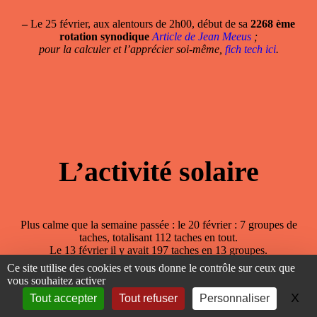
–
Le 25 février, aux alentours de 2h00, début de sa
2268 ème
rotation synodique
Article de Jean Meeus
;
pour la calculer et l’apprécier soi-même,
fich tech ici
.
L’activité solaire
Plus calme que la semaine passée : le 20 février : 7 groupes de
taches, totalisant 112 taches en tout.
Le 13 février il y avait 197 taches en 13 groupes.
En 2022, un seul jour sans tache (le 6 juin), en 2021, 64 jours
Ce site utilise des cookies et vous donne le contrôle sur ceux que
sans tache, en 2020, 208 ; en 2019, 281.
vous souhaitez activer
L’activité solaire sous tous ses aspects dans ce
site en français
X
Ma
Tout accepter
Tout refuser
Personnaliser
spaceweatherlive.com/fr
C’est quoi une éruption solaire, rappel par Jean Pierre Martin