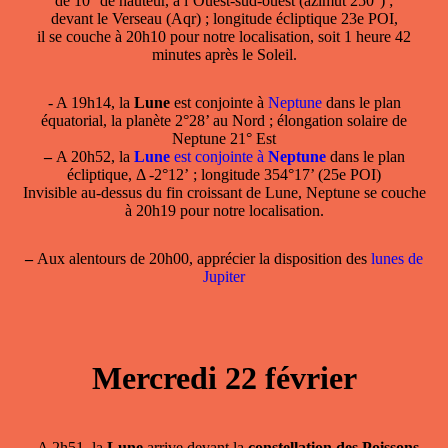
de 10° de hauteur, à l’Ouest-sud-ouest (azimut 250°) ;
devant le Verseau (Aqr) ; longitude écliptique 23e POI,
il se couche à 20h10 pour notre localisation, soit 1 heure 42
minutes après le Soleil.
- A 19h14, la
Lune
est conjointe à
Neptune
dans le plan
équatorial, la planète 2°28’ au Nord ; élongation solaire de
Neptune 21° Est
–
A 20h52, la
Lune
est conjointe à
Neptune
dans le plan
écliptique, Δ -2°12’ ; longitude 354°17’ (25e POI)
Invisible au-dessus du fin croissant de Lune, Neptune se couche
à 20h19 pour notre localisation.
–
Aux alentours de 20h00, apprécier la disposition des
lunes de
Jupiter
Mercredi 22 février
- A 2h51, la
Lune
arrive devant la
constellation des Poissons