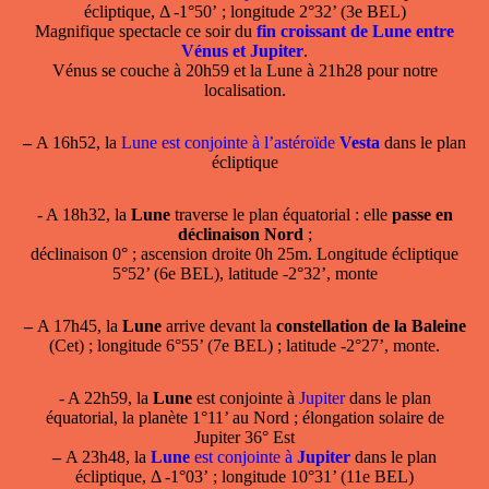
écliptique, Δ -1°50’ ; longitude 2°32’ (3e BEL)
Magnifique spectacle ce soir du
fin croissant de Lune entre
Vénus et Jupiter
.
Vénus se couche à 20h59 et la Lune à 21h28 pour notre
localisation.
–
A 16h52, la
Lune est conjointe à l’astéroïde
Vesta
dans le plan
écliptique
- A 18h32, la
Lune
traverse le plan équatorial : elle
passe en
déclinaison Nord
;
déclinaison 0° ; ascension droite 0h 25m. Longitude écliptique
5°52’ (6e BEL), latitude -2°32’, monte
–
A 17h45, la
Lune
arrive devant la
constellation de la Baleine
(Cet) ; longitude 6°55’ (7e BEL) ; latitude -2°27’, monte.
- A 22h59, la
Lune
est conjointe à
Jupiter
dans le plan
équatorial, la planète 1°11’ au Nord ; élongation solaire de
Jupiter 36° Est
–
A 23h48, la
Lune
est conjointe à
Jupiter
dans le plan
écliptique, Δ -1°03’ ; longitude 10°31’ (11e BEL)