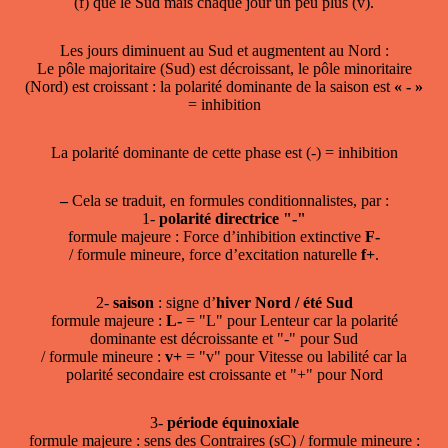
(f) que le Sud mais chaque jour un peu plus (v).
Les jours diminuent au Sud et augmentent au Nord :
Le pôle majoritaire (Sud) est décroissant, le pôle minoritaire
(Nord) est croissant : la polarité dominante de la saison est
« - »
= inhibition
La polarité dominante de cette phase est (-) = inhibition
–
Cela se traduit, en formules conditionnalistes, par :
1-
polarité directrice "-"
formule majeure : Force d’inhibition extinctive
F-
/ formule mineure, force d’excitation naturelle
f+
.
2-
saison
: signe d’
hiver Nord / été Sud
formule majeure :
L-
= "L" pour Lenteur car la polarité
dominante est décroissante et "-" pour Sud
/ formule mineure :
v+
= "v" pour Vitesse ou labilité car la
polarité secondaire est croissante et "+" pour Nord
3-
période équinoxiale
formule majeure : sens des Contraires (sC) / formule mineure :