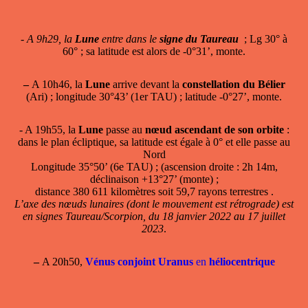
-
A 9h29, la
Lune
entre dans le
signe du Taureau
; Lg 30° à
60° ; sa latitude est alors de -0°31’, monte.
–
A 10h46, la
Lune
arrive devant la
constellation du Bélier
(Ari) ; longitude 30°43’ (1er TAU) ; latitude -0°27’, monte.
- A 19h55, la
Lune
passe au
nœud ascendant de son orbite
:
dans le plan écliptique, sa latitude est égale à 0° et elle passe au
Nord
Longitude 35°50’ (6e TAU) ; (ascension droite : 2h 14m,
déclinaison +13°27’ (monte) ;
distance 380 611 kilomètres soit 59,7 rayons terrestres .
L’axe des nœuds lunaires (dont le mouvement est rétrograde) est
en signes Taureau/Scorpion, du 18 janvier 2022 au 17 juillet
2023
.
–
A 20h50,
Vénus conjoint Uranus
en
héliocentrique