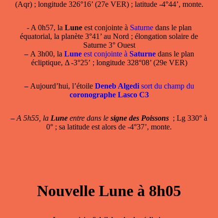
(Aqr) ; longitude 326°16’ (27e VER) ; latitude -4°44’, monte.
- A 0h57, la
Lune
est conjointe à
Saturne
dans le plan
équatorial, la planète 3°41’ au Nord ; élongation solaire de
Saturne 3° Ouest
–
A 3h00, la
Lune
est conjointe à
Saturne
dans le plan
écliptique, Δ -3°25’ ; longitude 328°08’ (29e VER)
–
Aujourd’hui, l’étoile
Deneb Algedi
sort du champ du
coronographe Lasco C3
–
A 5h55, la
Lune
entre dans le
signe des Poissons
; Lg 330° à
0° ; sa latitude est alors de -4°37’, monte.
Nouvelle Lune à 8h05