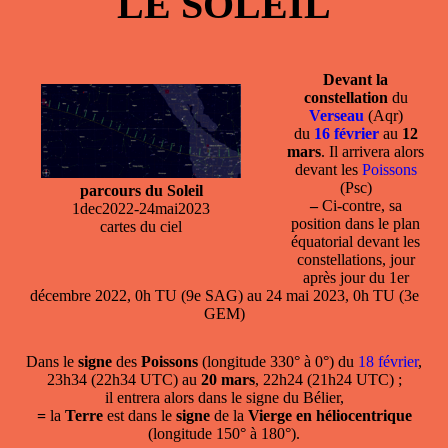
LE SOLEIL
Devant la
constellation
du
Verseau
(Aqr)
du
16 février
au
12
mars
. Il arrivera alors
devant les
Poissons
(Psc)
parcours du Soleil
–
Ci-contre, sa
1dec2022-24mai2023
position dans le plan
cartes du ciel
équatorial devant les
constellations, jour
après jour du 1er
décembre 2022, 0h TU (9e SAG) au 24 mai 2023, 0h TU (3e
GEM)
Dans le
signe
des
Poissons
(longitude 330° à 0°) du
18 février
,
23h34 (22h34 UTC) au
20 mars
, 22h24 (21h24 UTC) ;
il entrera alors dans le signe du Bélier,
=
la
Terre
est dans le
signe
de la
Vierge en héliocentrique
(longitude 150° à 180°).