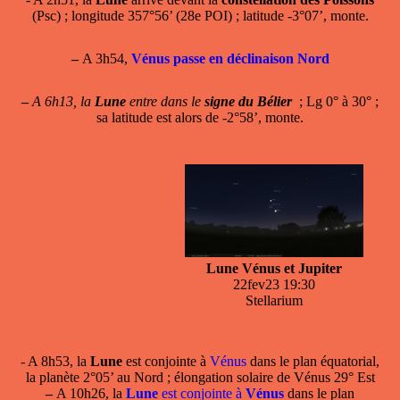
(Psc) ; longitude 357°56’ (28e POI) ; latitude -3°07’, monte.
–
A 3h54,
Vénus passe en déclinaison Nord
–
A 6h13, la
Lune
entre dans le
signe du Bélier
; Lg 0° à 30° ;
sa latitude est alors de -2°58’, monte.
Lune Vénus et Jupiter
22fev23 19:30
Stellarium
- A 8h53, la
Lune
est conjointe à
Vénus
dans le plan équatorial,
la planète 2°05’ au Nord ; élongation solaire de Vénus 29° Est
–
A 10h26, la
Lune
est conjointe à
Vénus
dans le plan