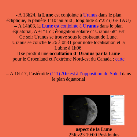
- A 13h24, la
Lune
est conjointe à
Uranus
dans le plan
écliptique, la planète 1°10’ au Sud ; longitude 45°25’ (16e TAU)
–
A 14h03, la
Lune
est conjointe à
Uranus
dans le plan
équatorial, Δ +1°15’ ; élongation solaire d’ Uranus 68° Est
Ce soir Uranus se trouve sous le croissant de Lune.
Uranus se couche le 26 à 0h31 pour notre localisation et la
Lubne à 1h06.
Il se produit une
occultation d’ Uranus par la Lune
pour le Groenland et l’extrème Nord-est du Canada ;
carte
–
A 16h17, l’astéroïde
(111)
Ate
est à l’opposition du Soleil
dans
le plan équatorial
aspect de la Lune
25fev23 19:00 Posidonius