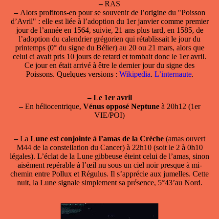
–
RAS
–
Alors profitons-en pour se souvenir de l’origine du
"Poisson
d’Avril"
: elle est liée à l’adoption du 1er janvier comme premier
jour de l’année en 1564, suivie, 21 ans plus tard, en 1585, de
l’adoption du calendrier grégorien qui rétablissait le jour du
printemps (0° du signe du Bélier) au 20 ou 21 mars, alors que
celui ci avait pris 10 jours de retard et tombait donc le 1er avril.
Ce jour en était arrivé à être le dernier jour du signe des
Poissons. Quelques versions :
Wikipedia
.
L’internaute
.
–
Le 1er avril
–
En héliocentrique,
Vénus opposé Neptune
à 20h12 (1er
VIE/POI)
–
La
Lune est conjointe à l’amas de la Crèche
(amas ouvert
M44 de la constellation du Cancer) à 22h10 (soit le 2 à 0h10
légales). L’éclat de la Lune gibbeuse éteint celui de l’amas, sinon
aisément repérable à l’œil nu sous un ciel noir presque à mi-
chemin entre Pollux et Régulus. Il s’apprécie aux jumelles. Cette
nuit, la Lune signale simplement sa présence, 5°43’au Nord.