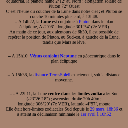
équatorial, la planète naine 2°12’ au Nord ; élongation solaire de
Pluton 72° Ouest
C’est l’heure du coucher de la Lune dans notre ciel ; et Pluton se
couche 16 minutes plus tard, à 13h48.
–
A 14h22, la
Lune
est conjointe à
Pluton
dans le plan
écliptique, Δ -2°08’ ; longitude 301°54’ (2e VER)
Au matin de ce jour, aux alentours de 6h30, il est possible de
repérer la position de Pluton, au Sud-est, à gauche de la Lune,
tandis que Mars se lève.
–
A 15h10,
Vénus conjoint Neptune
en géocentrique dans le
plan écliptique
–
A 15h38, la
distance Terre-Soleil
exactement, soit la distance
moyenne.
–
- A 22h11, la Lune
rentre dans les limites zodiacales
Sud
(-23°26’18") ; ascension droite 20h 40m ;
longitude 306°29’ (7e VER), latitude -4°57’, monte
Elle était hors-limites zodiacales Sud depuis le
29 mars, 18h36
et
a atteint sa déclinaison minimale le
1er avril à 10h52