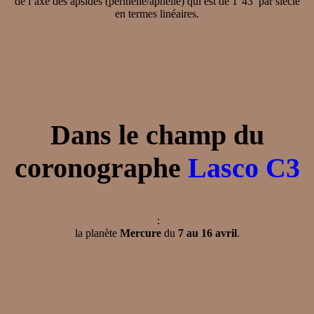
de l’axe des apsides (périhélie/aphélie) qui est de 1°43’ par siècle
en termes linéaires.
Dans le champ du
coronographe
Lasco C3
:
la planète
Mercure
du
7 au 16 avril
.