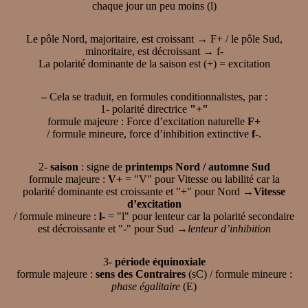
chaque jour un peu moins (l)
Le pôle Nord, majoritaire, est croissant → F+ / le pôle Sud,
minoritaire, est décroissant → f-
La polarité dominante de la saison est (+) = excitation
–
Cela se traduit, en formules conditionnalistes, par :
1- polarité directrice
"+"
formule majeure : Force d’excitation naturelle
F+
/ formule mineure, force d’inhibition extinctive
f-
.
2-
saison
: signe de
printemps Nord / automne Sud
formule majeure :
V+
= "V" pour Vitesse ou labilité car la
polarité dominante est croissante et "+" pour Nord →
Vitesse
d’excitation
/ formule mineure :
l-
= "l" pour lenteur car la polarité secondaire
est décroissante et "-" pour Sud →
lenteur d’inhibition
3-
période équinoxiale
formule majeure :
sens des Contraires
(sC) / formule mineure :
phase égalitaire
(E)