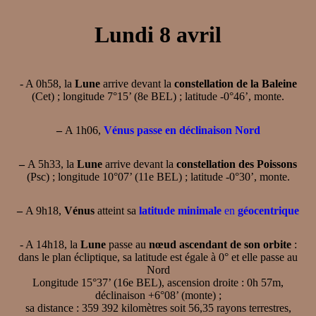
Lundi 8 avril
- A 0h58, la
Lune
arrive devant la
constellation de la Baleine
(Cet) ; longitude 7°15’ (8e BEL) ; latitude -0°46’, monte.
–
A 1h06,
Vénus passe en déclinaison Nord
–
A 5h33, la
Lune
arrive devant la
constellation des Poissons
(Psc) ; longitude 10°07’ (11e BEL) ; latitude -0°30’, monte.
–
A 9h18,
Vénus
atteint sa
latitude minimale
en
géocentrique
- A 14h18, la
Lune
passe au
nœud ascendant de son orbite
:
dans le plan écliptique, sa latitude est égale à 0° et elle passe au
Nord
Longitude 15°37’ (16e BEL), ascension droite : 0h 57m,
déclinaison +6°08’ (monte) ;
sa distance : 359 392 kilomètres soit 56,35 rayons terrestres,