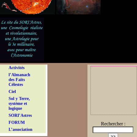
Activités
l’Almanach
des Faits
Célestes
Ciel
Sol y Terre,
système et
logique
SORI’Astres
FORUM
Rechercher :
L’association