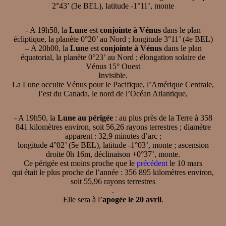
2°43’ (3e BEL), latitude -1°11’, monte
- A 19h58, la
Lune
est
conjointe à Vénus
dans le plan
écliptique, la planète 0°20’ au Nord ; longitude 3°11’ (4e BEL)
–
A 20h00, la
Lune
est
conjointe à Vénus
dans le plan
équatorial, la planète 0°23’ au Nord ; élongation solaire de
Vénus 15° Ouest
Invisible.
La Lune occulte Vénus pour le Pacifique, l’Amérique Centrale,
l’est du Canada, le nord de l’Océan Atlantique,
- A 19h50, la
Lune au périgée
: au plus près de la Terre à 358
841 kilomètres environ, soit 56,26 rayons terrestres ; diamètre
apparent : 32,9 minutes d’arc ;
longitude 4°02’ (5e BEL), latitude -1°03’, monte ; ascension
droite 0h 16m, déclinaison +0°37’, monte.
Ce périgée est moins proche que le
précédent
le 10 mars
qui était le plus proche de l’année : 356 895 kilomètres environ,
soit 55,96 rayons terrestres
.
Elle sera à l’
apogée le 20 avril
.