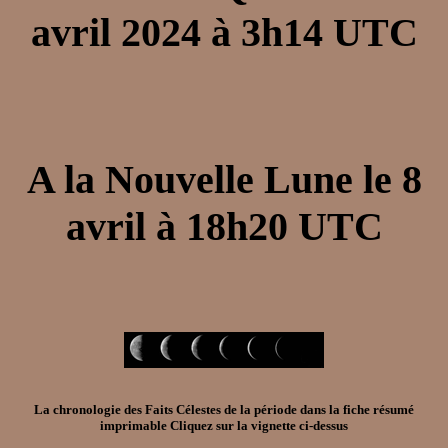
avril 2024
à
3h14
UTC
A la
Nouvelle Lune
le
8
avril
à
18h20
UTC
La chronologie des Faits Célestes de la période dans la
fiche résumé
imprimable
Cliquez sur la vignette ci-dessus