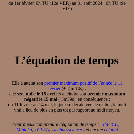
du 1er février, 0h TU (12e VER) au 31 août 2024 , 0h TU (9e
VIE)
L’équation de temps
Elle a atteint son
premier maximum positif de l’année le 11
février
(+14m 10s) ;
elle sera
nulle le 15 avril
et atteindra son
premier maximum
négatif le 15 mai
(-3m39s), en conséquence :
du 11 février au 14 mai, le jour se décale vers le matin ; le midi
vrai a lieu de plus en plus tôt par rapport au midi moyen.
Pour mieux comprendre l’équation de temps : -
IMCCE
, -
Mintaka
, -
CLEA
, -
techno-science
- et encore
celui-ci