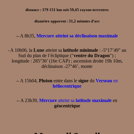
distance : 379 151 km soit 59,45 rayons terrestres
diamètre apparent : 31,2 minutes d’arc
–
A 8h35,
Mercure atteint sa déclinaison maximale
- A 10h06, la
Lune
atteint sa
latitude minimale
: -5°17’49" au
Sud du plan de l’écliptique ("
ventre du Dragon
") ;
longitude : 285°36’ (16e CAP) ; ascension droite 19h 10m,
déclinaison -27°46’, monte
–
A 15h04,
Pluton
entre dans le
signe
du
Verseau
en
héliocentrique
–
A 23h39,
Mercure
atteint sa
latitude maximale
en
géocentrique