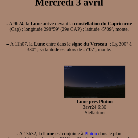
Mercredi 3 avril
- A 9h24, la
Lune
arrive devant la
constellation du Capricorne
(Cap) ; longitude 298°59’ (29e CAP) ; latitude -5°09’, monte.
–
A 11h07, la
Lune
entre dans le
signe du Verseau
; Lg 300° à
330° ; sa latitude est alors de -5°07’, monte.
Lune près Pluton
3avr24 6:30
Stellarium
- A 13h32, la
Lune
est conjointe à
Pluton
dans le plan