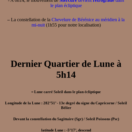
- A 0h14, le mouvement de
Mercure
devient
rétrograde
dans
le plan écliptique
–
La constellation de la
Chevelure de Bérénice au méridien à la
mi-nuit
(1h55 pour notre localisation)
Dernier Quartier de Lune à
5h14
= Lune carré Soleil dans le plan écliptique
Longitude de la Lune : 282°51’ - 13e degré du signe du Capricorne / Soleil
Bélier
Devant la constellation du Sagittaire (Sgr) / Soleil Poissons (Psc)
latitude Lune : -5°17’, descend