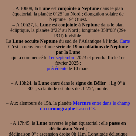
- A 10h08, la
Lune
est
conjointe à Neptune
dans le plan
équatorial, la planète 0°25’ au Nord ; élongation solaire de
Neptune 19° Ouest.
–
A 10h27, la
Lune
est
conjointe à Neptune
dans le plan
écliptique, la planète 0°22’ au Nord ; longitude 358°08’ (29e
POI) Invisible.
La
Lune occulte Neptune
du sud de l’Atlantique à l’Inde.
Carte
C’est la neuvième d’une
série de 19 occultations de Neptune
par la Lune
qui a commencé le
1er septembre
2023 et prendra fin le 1er
février 2025 ;
précédente
le 10 mars.
–
A 13h24, la
Lune
entre dans le
signe du Bélier
; Lg 0° à
30° ; sa latitude est alors de -1°25’, monte.
–
Aux alentours de 15h, la planète
Mercure
entre dans le champ
du
coronographe
Lasco C3
.
- A 17h45, la
Lune
traverse le plan équatorial : elle
passe en
déclinaison Nord
;
déclinaison 0° ; ascension droite 0h 11m. Longitude écliptique