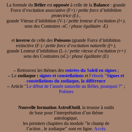
La formule du
Bélier
est
opposée
à celle de la
Balance
: grande
Force d’excitation associative (F+) /
petite force d’inhibition
protectrice (f-)
,
grande Vitesse d’inhibition (V-) /
petite lenteur d’excitation (l+)
,
sens des Contraires -sC /
phase égalitaire -E)
et
inverse
de celle des
Poissons
(grande Force d’inhibition
extinctive (F-) /
petite force d’excitation naturelle (f+)
,
grande Lenteur d’inhibition (L-) /
petite vitesse d’excitation (v+)
sens des Contraires (sC) /
phase égalitaire (E)
–
Retrouvez les thèmes des
entrées du Soleil en signes
;
–
Le
zodiaque :
signes et constellations
et l’
ebook "
Signes et
constellations du zodiaque, la différence
–
Article
"Le début de l’année naturelle au Bélier, pourquoi ?"
;
Poèmes
Nouvelle formation AstrolOutil
, la trousse à outils
de base pour l’interprétation d’un thème
astrologique,
les premiers chapitres du module "le champ de
l’action , le zodiaque" sont en ligne.
Accès