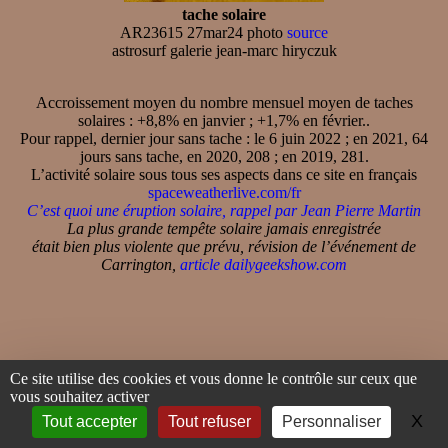
tache solaire
AR23615 27mar24 photo
source
astrosurf galerie jean-marc hiryczuk
Accroissement moyen du nombre mensuel moyen de taches
solaires : +8,8% en janvier ; +1,7% en février..
Pour rappel, dernier jour sans tache : le 6 juin 2022 ; en 2021, 64
jours sans tache, en 2020, 208 ; en 2019, 281.
L’activité solaire sous tous ses aspects dans ce site en français
spaceweatherlive.com/fr
C’est quoi une éruption solaire, rappel par Jean Pierre Martin
La plus grande tempête solaire jamais enregistrée
était bien plus violente que prévu, révision de l’événement de
Carrington,
article dailygeekshow.com
Ce site utilise des cookies et vous donne le contrôle sur ceux que
OBSERVER LE CIEL
vous souhaitez activer
X
Ma
Tout accepter
Tout refuser
Personnaliser