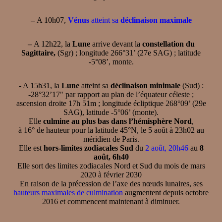
–
A 10h07,
Vénus
atteint sa
déclinaison maximale
–
A 12h22, la
Lune
arrive devant la
constellation du
Sagittaire,
(Sgr) ; longitude 266°31’ (27e SAG) ; latitude
-5°08’, monte.
- A 15h31, la
Lune
atteint sa
déclinaison minimale
(Sud) :
-28°32’17" par rapport au plan de l’équateur céleste ;
ascension droite 17h 51m ; longitude écliptique 268°09’ (29e
SAG), latitude -5°06’ (monte).
Elle
culmine au plus bas dans l’hémisphère Nord
,
à 16° de hauteur pour la latitude 45°N, le 5 août à 23h02 au
méridien de Paris.
Elle est
hors-limites zodiacales Sud
du
2 août, 20h46
au
8
août, 6h40
Elle sort des limites zodiacales Nord et Sud du mois de mars
2020 à février 2030
En raison de la précession de l’axe des nœuds lunaires, ses
hauteurs maximales de culmination
augmentent depuis octobre
2016 et commencent maintenant à diminuer.