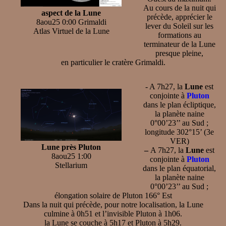
Au cours de la nuit qui
aspect de la Lune
précède, apprécier le
8aou25 0:00 Grimaldi
lever du Soleil sur les
Atlas Virtuel de la Lune
formations au
terminateur de la Lune
presque pleine,
en particulier le cratère Grimaldi.
- A 7h27, la
Lune
est
conjointe à
Pluton
dans le plan écliptique,
la planète naine
0°00’23’’ au Sud ;
longitude 302°15’ (3e
VER)
Lune près Pluton
–
A 7h27, la
Lune
est
8aou25 1:00
conjointe à
Pluton
Stellarium
dans le plan équatorial,
la planète naine
0°00’23’’ au Sud ;
élongation solaire de Pluton 166° Est
Dans la nuit qui précède, pour notre localisation, la Lune
culmine à 0h51 et l’invisible Pluton à 1h06.
la Lune se couche à 5h17 et Pluton à 5h29.