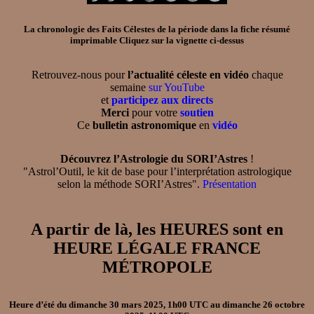
La chronologie des Faits Célestes de la période dans la
fiche résumé
imprimable
Cliquez sur la vignette ci-dessus
Retrouvez-nous pour
l’actualité céleste en vidéo
chaque
semaine
sur YouTube
et
participez aux directs
Merci
pour votre
soutien
Ce
bulletin astronomique
en
vidéo
Découvrez l’Astrologie du SORI’Astres
!
"Astrol’Outil, le kit de base pour l’interprétation astrologique
selon la méthode SORI’Astres".
Présentation
A partir de là, les HEURES sont en
HEURE LÉGALE FRANCE
MÉTROPOLE
Heure d’été
du
dimanche 30 mars 2025, 1h00 UTC
au
dimanche 26 octobre