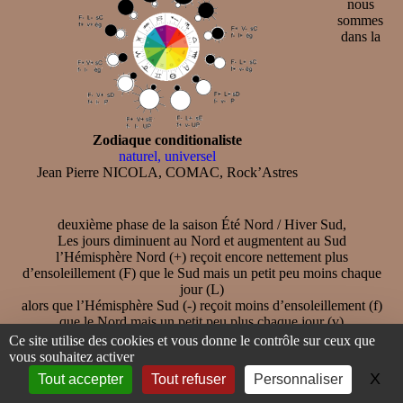
nous
sommes
dans la
Zodiaque conditionaliste
naturel, universel
Jean Pierre NICOLA, COMAC, Rock’Astres
deuxième phase de la saison Été Nord / Hiver Sud,
Les jours diminuent au Nord et augmentent au Sud
l’Hémisphère Nord (+) reçoit encore nettement plus
d’ensoleillement (F) que le Sud mais un petit peu moins chaque
jour (L)
alors que l’Hémisphère Sud (-) reçoit moins d’ensoleillement (f)
que le Nord mais un petit peu plus chaque jour (v)
L’ensoleillement du Nord (+) est majoritaire mais il diminue (L)
Ce site utilise des cookies et vous donne le contrôle sur ceux que
/ l’ensoleillement du Sud (-) est minoritaire mais il augmente (v)
vous souhaitez activer
autrement dit,
X
Ma
Tout accepter
Tout refuser
Personnaliser
Le pôle majeur/directeur/initial (Nord) est décroissant → F- / le
pôle mineur/secondaire (Sud) est croissant → f+