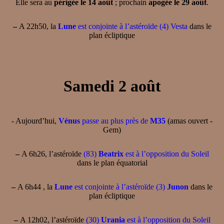
Elle sera au
périgée le 14 août
; prochain
apogée le 29 août
.
–
A 22h50, la
Lune
est conjointe à l’astéroïde (4) Vesta
dans le
plan écliptique
Samedi 2 août
- Aujourd’hui,
Vénus
passe au plus près de
M35
(amas ouvert -
Gem)
–
A 6h26, l’astéroïde
(83)
Beatrix
est à l’opposition du Soleil
dans le plan équatorial
–
A 6h44 , la
Lune
est conjointe à l’astéroïde (3)
Junon
dans le
plan écliptique
–
A 12h02, l’astéroïde
(30)
Urania
est à l’opposition du Soleil