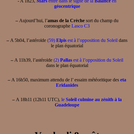
- A 1h23,
Mars
entre dans le signe de la
Balance
en
géocentrique
–
Aujourd’hui, l’
amas de la Crèche
sort du champ du
coronographe
Lasco C3
–
A 5h04, l’astéroïde
(59)
Elpis
est à l’opposition du Soleil
dans
le plan équatorial
–
A 11h39, l’astéroïde
(2)
Pallas
est à l’opposition du Soleil
dans le plan équatorial
–
A 16h50, maximum attendu de l’ essaim météoritique des
eta
Eridanides
–
A 18h11 (12h11 UTC),
le
Soleil culmine au zénith à la
Guadeloupe