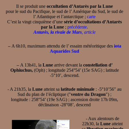
Il se produit une
occultation d’Antarès par la Lune
pour le sud du Pacifique, le sud de l’ Amérique du Sud, le sud de
l’ Atlantique et l’antarctique ;
carte
C’est la vingt cinquième d’une
série d’occultations d’Antarès
par la Lune
;
précédente
.
Antarès, la rivale de Mars
, article
–
A 6h10, maximum attendu de l’ essaim météoritique des
iota
Aquarides Sud
–
A 13h41, la
Lune
arrive devant la
constellation d’
Ophiuchus,
(Oph) ; longitude 254°54’ (15e SAG) ; latitude
-5°10’, descend.
- A 21h35, la
Lune
atteint sa
latitude minimale
: -5°10’56" au
Sud du plan de l’écliptique ("
ventre du Dragon
") ;
longitude : 258°54’ (19e SAG) ; ascension droite 17h 09m,
déclinaison -28°08’, descend
- Aux alentours de
22h30, la
Lune
atteint
sa
libration maximale