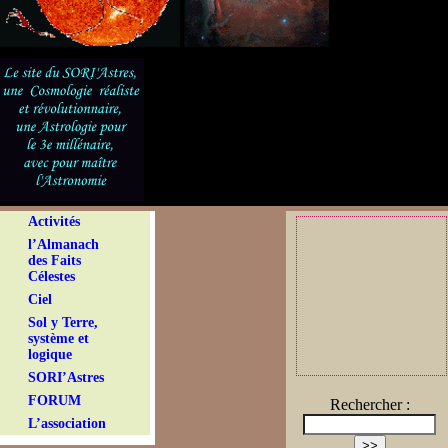
Activités
l’Almanach
des Faits
Célestes
Ciel
Sol y Terre,
système et
logique
SORI’Astres
FORUM
Rechercher :
L’association