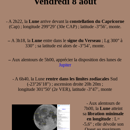
Vendredi 8 août
- A 2h22, la
Lune
arrive devant la
constellation du Capricorne
(Cap) ; longitude 299°29’ (30e CAP) ; latitude -3°56’, monte.
–
A 3h18, la
Lune
entre dans le
signe du Verseau
; Lg 300° à
330° ; sa latitude est alors de -3°54’, monte.
–
Aux alentours de 5h00, apprécier la disposition des lunes de
Jupiter
- A 6h40, la Lune
rentre dans les limites zodiacales
Sud
(-23°26’18") ; ascension droite 20h 20m ;
longitude 301°50’ (2e VER), latitude -3°47’, monte
- Aux alentours de
7h00, la
Lune
atteint
sa
libration minimale
en longitude
: L=
-5,6° ; elle dévoile son
Ouest au maximum.