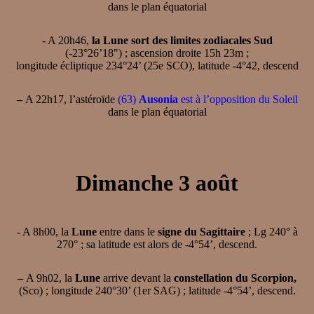
dans le plan équatorial
- A 20h46,
la Lune sort des limites zodiacales Sud
(-23°26’18") ; ascension droite 15h 23m ;
longitude écliptique 234°24’ (25e SCO), latitude -4°42, descend
–
A 22h17, l’astéroïde
(63)
Ausonia
est à l’opposition du Soleil
dans le plan équatorial
Dimanche 3 août
- A 8h00, la
Lune
entre dans le
signe du Sagittaire
; Lg 240° à
270° ; sa latitude est alors de -4°54’, descend.
–
A 9h02, la
Lune
arrive devant la
constellation du Scorpion,
(Sco) ; longitude 240°30’ (1er SAG) ; latitude -4°54’, descend.