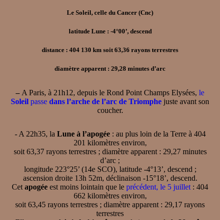
Le Soleil, celle du Cancer (Cnc)
latitude Lune : -4°00’, descend
distance : 404 130 km soit 63,36 rayons terrestres
diamètre apparent : 29,28 minutes d’arc
–
A Paris, à 21h12, depuis le Rond Point Champs Elysées,
le
Soleil
passe
dans l’arche de l’arc de Triomphe
juste avant son
coucher.
- A 22h35, la
Lune à l’apogée
: au plus loin de la Terre à 404
201 kilomètres environ,
soit 63,37 rayons terrestres ; diamètre apparent : 29,27 minutes
d’arc ;
longitude 223°25’ (14e SCO), latitude -4°13’, descend ;
ascension droite 13h 52m, déclinaison -15°18’, descend.
Cet
apogée
est moins lointain que le
précédent, le 5 juillet
: 404
662 kilomètres environ,
soit 63,45 rayons terrestres ; diamètre apparent : 29,17 rayons
terrestres