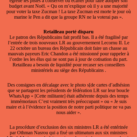
égrené les pistes à conserver ou écarter pour faire adopter son
budget avant Noël. « Qu on m’explique où il y a une majorité
pour voter la taxe Zucman ! La taxe Zucman est morte le jour où
marine le Pen a dit que la groupe RN ne la voterai pas ».
Retailleau porté disparu
Le patron des Républicains fait profil bas. Il a été fragilisé par
l’entrée de trois nouveaux LR au gouvernement Lecornu II. Le
22 octobre un bureau des Républicain doit faire un chasse au
mauvais payeurs Eric Chandon a été missionné pour rappeler à
l’ordre les les élus qui ne sont pas à jour de cotisation du part.
Retailleau a besoin de liquidité pour recaser ses conseillers
ministériels au siège des Républicains .
Des consignes en décalage avec le photo s[de cartes d’adhésion
que se partagent les présidents de fédération LR sur leur boucle
WhatsApp « [Cette militante] était adhérente depuis des temps
immémoriaux C’est vraiment très préoccupant » ou « Je suis
maire et à l’évidence la position de notre parti politique ne va pas
nous aider ».
La procédure d’exclusion des six ministres LR a été entérinée
par Othman Nasrou qui a fixé un ultimatum aux six ministres