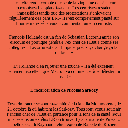
s’est vite rendu compte que seule la vingtaine de sénateur
macronistes l ‘applaudissaient . Les centristes restaient
impassibles tandis que des protestations s’enlevaient
régulièrement des bans LR.« Il s’est complètement planté sur
l’humeur des sénateurs » commentait un élu centriste.
François Hollande est un fan de Sebastian Lecornu après son
discours de politique générale l’ex chef de l État a confié ses
collègues « Lecornu est clair limpide, précis ;ça change ça fait
du bien. »
Et Hollande d en rajouter une louche « Il a été excellent,
tellement excellent que Macron va commencer à le détester lui
aussi ! »
L incarcération de Nicolas Sarkozy
Des admirateur se sont rassemble de la la villa Montmorency le
21 octobre là où habitent les Sarkozy. Tous sont venus soutenir
l’ancien chef de l’État en partance pour la ions de la santé ;Pour
mis les élus ou ex élus LR on trouve il y al a maire de Puteaux
Joëlle Cecaldi Raynaud l élue régionale Babette de Rozière