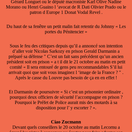
Gérard Longuet ou le député macroniste Karl Olive Nadine
Morano ou Henri Guaino l ‘avocat de R Dati Olivier Prado ou le
patron d Europe 1 Donat Vodal Revel .
Du haut de sa fenêtre un petit malin fait retentir du Johnny « Les
portes du Pénitencier »
Sous le feu des critiques depuis qu’il a annoncé son intention
d’aller voir Nicolas Sarkozy en prison Gerald Darmanin a
préparé sa défense " C’est un fait sans précédent qu’un ancien
président soit en prison » a t il dit le 21 octobre au matin en petit
comité « Il sera entouré de gens peu recommandables S’il lui
arrivait quoi que soit vous imaginez l ‘image de la France ? " .
Après le casse du Louvre pas besoin de ça en en effet !
Et Darmanin de poursuivre « Si c’est un prisonnier ordinaire ,
pourquoi deux officiers de sécurité l’accompagne en prison ?
Pourquoi le Préfet de Police aurait mis des motards à sa
disposition pour l’ y escorter ? ».
Ciao Zucmann
Devant quels conseillers le 20 octobre au matin Lecornu a