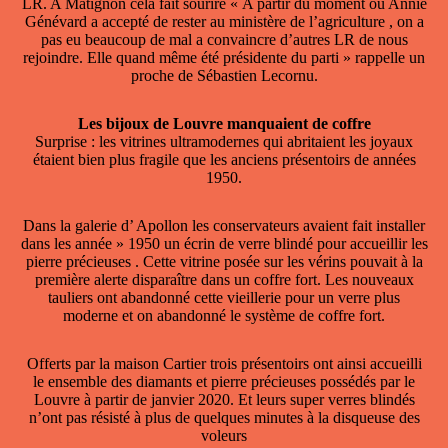
LR. A Matignon cela fait sourire « A partir du moment ou Annie
Génévard a accepté de rester au ministère de l’agriculture , on a
pas eu beaucoup de mal a convaincre d’autres LR de nous
rejoindre. Elle quand même été présidente du parti » rappelle un
proche de Sébastien Lecornu.
Les bijoux de Louvre manquaient de coffre
Surprise : les vitrines ultramodernes qui abritaient les joyaux
étaient bien plus fragile que les anciens présentoirs de années
1950.
Dans la galerie d’ Apollon les conservateurs avaient fait installer
dans les année » 1950 un écrin de verre blindé pour accueillir les
pierre précieuses . Cette vitrine posée sur les vérins pouvait à la
première alerte disparaître dans un coffre fort. Les nouveaux
tauliers ont abandonné cette vieillerie pour un verre plus
moderne et on abandonné le système de coffre fort.
Offerts par la maison Cartier trois présentoirs ont ainsi accueilli
le ensemble des diamants et pierre précieuses possédés par le
Louvre à partir de janvier 2020. Et leurs super verres blindés
n’ont pas résisté à plus de quelques minutes à la disqueuse des
voleurs