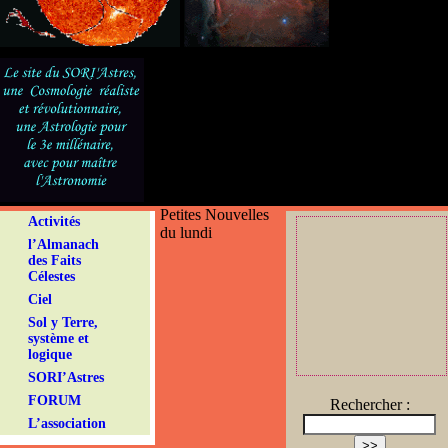
Petites Nouvelles
Activités
du lundi
l’Almanach
des Faits
Célestes
Ciel
Sol y Terre,
système et
logique
SORI’Astres
FORUM
Rechercher :
L’association