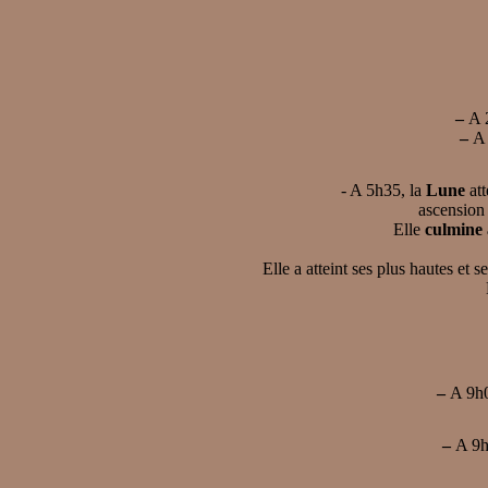
–
A 
–
A 
- A 5h35, la
Lune
att
ascension 
Elle
culmine 
Elle a atteint ses plus hautes et
–
A 9h0
–
A 9h0