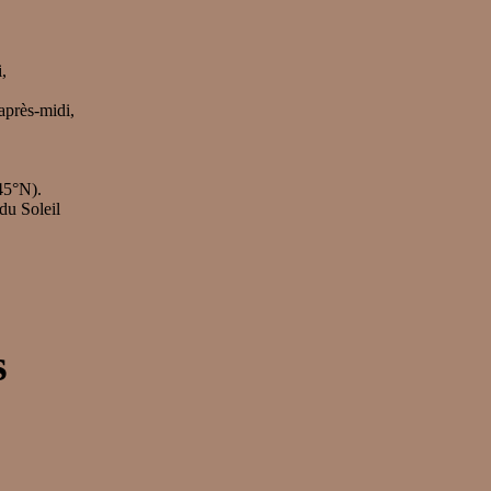
,
’après-midi,
45°N).
du Soleil
s