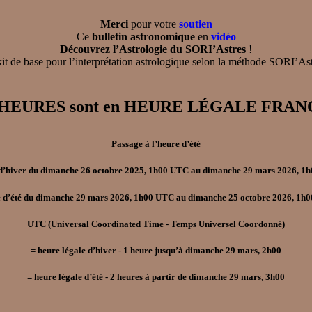
Merci
pour votre
soutien
Ce
bulletin astronomique
en
vidéo
Découvrez l’Astrologie du SORI’Astres
!
 kit de base pour l’interprétation astrologique selon la méthode SORI’As
, les HEURES sont en HEURE LÉGALE F
Passage à l’heure d’été
d’hiver
du
dimanche 26 octobre 2025, 1h00 UTC
au
dimanche 29 mars 2026, 1
 d’été
du
dimanche 29 mars 2026, 1h00 UTC
au
dimanche 25 octobre 2026, 1h
UTC
(Universal Coordinated Time - Temps Universel Coordonné)
=
heure légale d’hiver
- 1
heure jusqu’à dimanche 29 mars, 2h00
=
heure légale d’été
- 2
heures à partir de dimanche 29 mars, 3h00