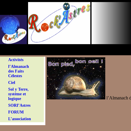
Panneau de gestion des cookies
Activités
l’Almanach
des Faits
Célestes
Ciel
Sol y Terre,
système et
l’Almanach de
logique
SORI’Astres
FORUM
L’association