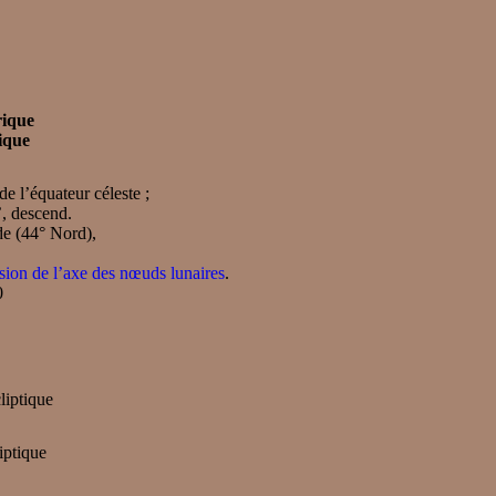
rique
ique
e l’équateur céleste ;
’, descend.
ude (44° Nord),
sion de l’axe des nœuds lunaires
.
0
liptique
iptique