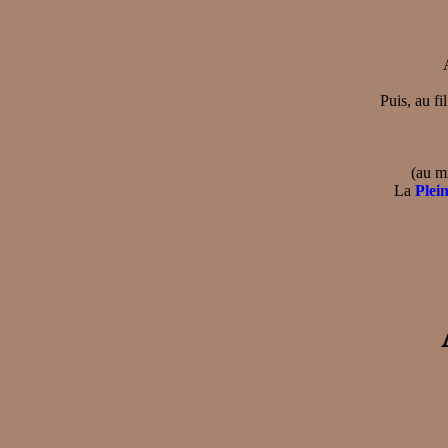
Puis, au fi
(au m
La
Plei