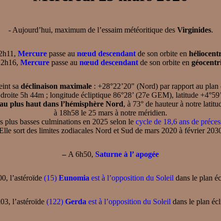
- Aujourd’hui, maximum de l’essaim météoritique des
Virginides
.
2h11,
Mercure
passe au
nœud descendant
de son orbite en
héliocent
2h16,
Mercure
passe au
nœud descendant
de son orbite en
géocentr
eint sa
déclinaison maximale
: +28°22’20" (Nord) par rapport au plan d
droite 5h 44m ; longitude écliptique 86°28’ (27e GEM), latitude +4°59
au plus haut dans l’hémisphère Nord
, à 73° de hauteur à notre latit
à 18h58 le 25 mars à notre méridien.
 ses plus basses culminations en 2025 selon le
cycle de 18,6 ans de préces
Elle sort des limites zodiacales Nord et Sud de mars 2020 à février 203
–
A 6h50,
Saturne à l’ apogée
0, l’astéroïde
(15)
Eunomia
est à l’opposition du Soleil
dans le plan éc
3, l’astéroïde
(122)
Gerda
est à l’opposition du Soleil
dans le plan écl