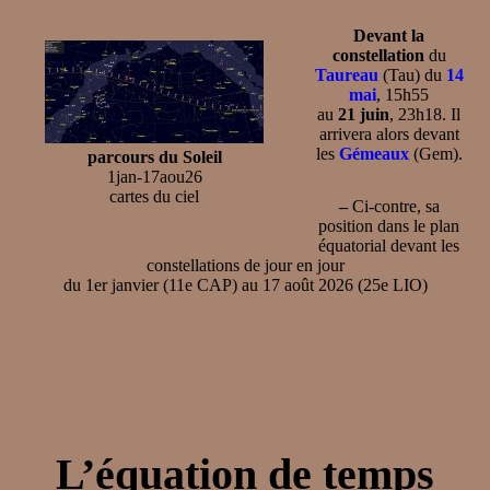
Devant la
constellation
du
Taureau
(Tau) du
14
mai
, 15h55
au
21 juin
, 23h18. Il
arrivera alors devant
les
Gémeaux
(Gem).
parcours du Soleil
1jan-17aou26
cartes du ciel
–
Ci-contre, sa
position dans le plan
équatorial devant les
constellations de jour en jour
du 1er janvier (11e CAP) au 17 août 2026 (25e LIO)
L’équation de temps