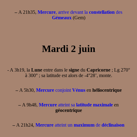
–
A 21h35,
Mercure
, arrive devant la
constellation
des
Gémeaux
(Gem)
Mardi 2 juin
- A 3h19, la
Lune
entre dans le
signe
du
Capricorne
; Lg 270°
à 300° ; sa latitude est alors de -4°28’, monte.
–
A 5h30,
Mercure
conjoint
Vénus
en
héliocentrique
–
A 9h48,
Mercure
atteint sa
latitude maximale
en
géocentrique
–
A 21h24,
Mercure
atteint un
maximum
de
déclinaison