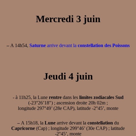
Mercredi 3 juin
–
A 14h54,
Saturne
arrive devant la
constellation des Poissons
Jeudi 4 juin
- à 11h25, la Lune
rentre
dans les
limites zodiacales Sud
(-23°26’18") ; ascension droite 20h 02m ;
longitude 297°49’ (28e CAP), latitude -2°45’, monte
–
A 15h18, la
Lune
arrive devant la
constellation
du
Capricorne
(Cap) ; longitude 299°46’ (30e CAP) ; latitude
-2°45’, monte