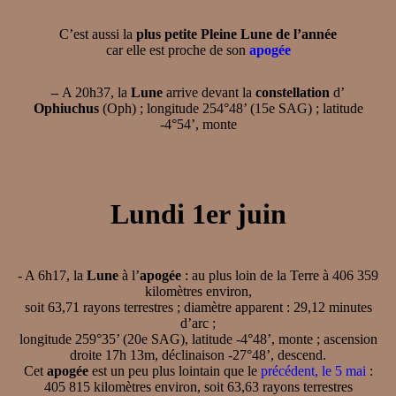
C’est aussi la
plus petite Pleine Lune de l’année
car elle est proche de son
apogée
–
A 20h37, la
Lune
arrive devant la
constellation
d’
Ophiuchus
(Oph) ; longitude 254°48’ (15e SAG) ; latitude
-4°54’, monte
Lundi 1er juin
- A 6h17, la
Lune
à l’
apogée
: au plus loin de la Terre à 406 359
kilomètres environ,
soit 63,71 rayons terrestres ; diamètre apparent : 29,12 minutes
d’arc ;
longitude 259°35’ (20e SAG), latitude -4°48’, monte ; ascension
droite 17h 13m, déclinaison -27°48’, descend.
Cet
apogée
est un peu plus lointain que le
précédent, le 5 mai
:
405 815 kilomètres environ, soit 63,63 rayons terrestres