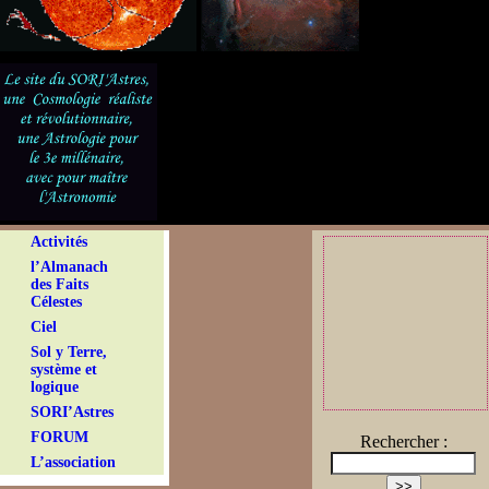
Activités
l’Almanach
des Faits
Célestes
Ciel
Sol y Terre,
système et
logique
SORI’Astres
FORUM
Rechercher :
L’association