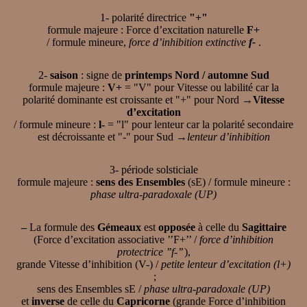
1- polarité directrice
"+"
formule majeure : Force d’excitation naturelle
F+
/ formule mineure,
force d’inhibition extinctive
f-
.
2-
saison
: signe de
printemps Nord / automne Sud
formule majeure :
V+
= "V" pour Vitesse ou labilité car la
polarité dominante est croissante et "+" pour Nord →
Vitesse
d’excitation
/ formule mineure :
l-
= "l" pour lenteur car la polarité secondaire
est décroissante et "-" pour Sud →
lenteur d’inhibition
3- période solsticiale
formule majeure :
sens des Ensembles
(sE) / formule mineure :
phase ultra-paradoxale (UP)
–
La formule des
Gémeaux
est
opposée
à celle du
Sagittaire
(Force d’excitation associative ’’F+’’ /
force d’inhibition
protectrice ’’f-’’
),
grande Vitesse d’inhibition (V-) /
petite lenteur d’excitation (l+)
;
sens des Ensembles sE /
phase ultra-paradoxale (UP)
et
inverse
de celle du
Capricorne
(grande Force d’inhibition