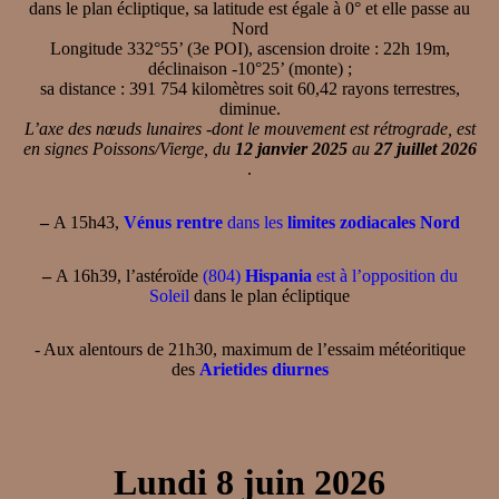
dans le plan écliptique, sa latitude est égale à 0° et elle passe au
Nord
Longitude 332°55’ (3e POI), ascension droite : 22h 19m,
déclinaison -10°25’ (monte) ;
sa distance : 391 754 kilomètres soit 60,42 rayons terrestres,
diminue.
L’axe des nœuds lunaires -dont le mouvement est rétrograde, est
en signes Poissons/Vierge, du
12 janvier 2025
au
27 juillet 2026
.
–
A 15h43,
Vénus rentre
dans les
limites zodiacales Nord
–
A 16h39, l’astéroïde
(804)
Hispania
est à l’opposition du
Soleil
dans le plan écliptique
- Aux alentours de 21h30, maximum de l’essaim météoritique
des
Arietides diurnes
Lundi 8 juin 2026