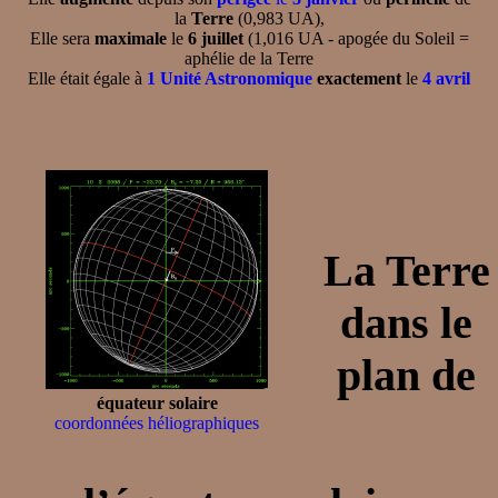
la
Terre
(0,983 UA),
Elle sera
maximale
le
6 juillet
(1,016 UA - apogée du Soleil =
aphélie de la Terre
Elle était égale à
1 Unité Astronomique
exactement
le
4 avril
La Terre
dans le
plan de
équateur solaire
coordonnées héliographiques