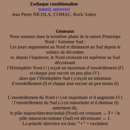
Zodiaque conditionaliste
naturel, universel
Jean Pierre NICOLA, COMAC, Rock’Astres
Gémeaux
Nous sommes dans la troisième phase de la saison Printemps
Nord / Automne Sud :
Les jours augmentent au Nord et diminuent au Sud depuis le
solstice de décembre
et, depuis l’équinoxe, le Nord croissant est supérieur au Sud
décroissant
l’Hémisphère Nord (+) reçoit un maximum d’ensoleillement (F)
et chaque jour encore un peu plus (V).
alors que l’Hémisphère Sud (-) reçoit un minimum
d’ensoleillement (f) et chaque jour encore un peu moins (l)
L’ensoleillement du Nord (+) est majoritaire et il augmente (V)
/ l’ensoleillement du Sud (-) est minoritaire et il diminue (l)
autrement dit,
le pôle majeur/directeur/initial (Nord) est croissant → F+ / le
pôle mineur/secondaire (Sud) est décroissant → f-
La polarité directrice est donc
"+"
= excitation