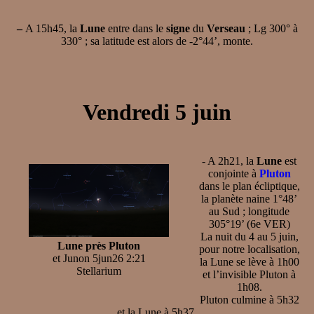
–
A 15h45, la
Lune
entre dans le
signe
du
Verseau
; Lg 300° à
330° ; sa latitude est alors de -2°44’, monte.
Vendredi 5 juin
- A 2h21, la
Lune
est
conjointe à
Pluton
dans le plan écliptique,
la planète naine 1°48’
au Sud ; longitude
305°19’ (6e VER)
La nuit du 4 au 5 juin,
Lune près Pluton
pour notre localisation,
et Junon 5jun26 2:21
la Lune se lève à 1h00
Stellarium
et l’invisible Pluton à
1h08.
Pluton culmine à 5h32
et la Lune à 5h37.