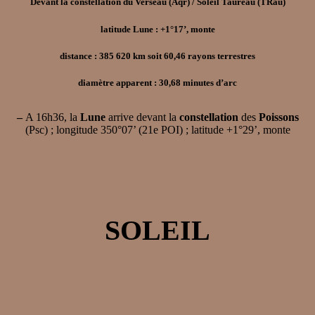
Devant la constellation du Verseau (Aqr) / Soleil Taureau (TRau)
latitude Lune : +1°17’, monte
distance : 385 620 km soit 60,46 rayons terrestres
diamètre apparent : 30,68 minutes d’arc
–
A 16h36, la
Lune
arrive devant la
constellation
des
Poissons
(Psc) ; longitude 350°07’ (21e POI) ; latitude +1°29’, monte
SOLEIL