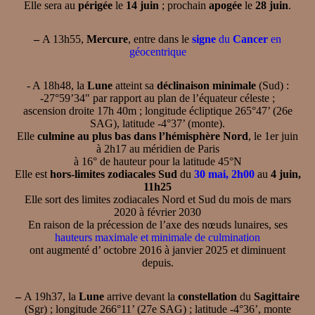
Elle sera au
périgée
le
14 juin
; prochain
apogée
le
28 juin
.
–
A 13h55,
Mercure
, entre dans le
signe
du
Cancer
en
géocentrique
- A 18h48, la
Lune
atteint sa
déclinaison minimale
(Sud) :
-27°59’34" par rapport au plan de l’équateur céleste ;
ascension droite 17h 40m ; longitude écliptique 265°47’ (26e
SAG), latitude -4°37’ (monte).
Elle
culmine au plus bas dans l’hémisphère Nord
, le 1er juin
à 2h17 au méridien de Paris
à 16° de hauteur pour la latitude 45°N
Elle est
hors-limites zodiacales Sud
du
30 mai, 2h00
au
4 juin,
11h25
Elle sort des limites zodiacales Nord et Sud du mois de mars
2020 à février 2030
En raison de la précession de l’axe des nœuds lunaires, ses
hauteurs maximale et minimale de culmination
ont augmenté d’ octobre 2016 à janvier 2025 et diminuent
depuis.
–
A 19h37, la
Lune
arrive devant la
constellation
du
Sagittaire
(Sgr) ; longitude 266°11’ (27e SAG) ; latitude -4°36’, monte