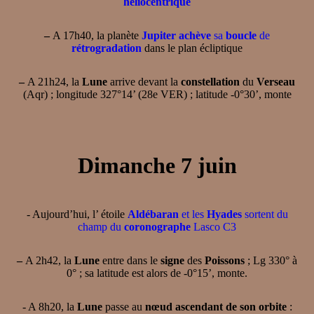
héliocentrique
–
A 17h40, la planète
Jupiter achève
sa
boucle
de
rétrogradation
dans le plan écliptique
–
A 21h24, la
Lune
arrive devant la
constellation
du
Verseau
(Aqr) ; longitude 327°14’ (28e VER) ; latitude -0°30’, monte
Dimanche 7 juin
- Aujourd’hui, l’ étoile
Aldébaran
et les
Hyades
sortent du
champ du
coronographe
Lasco C3
–
A 2h42, la
Lune
entre dans le
signe
des
Poissons
; Lg 330° à
0° ; sa latitude est alors de -0°15’, monte.
- A 8h20, la
Lune
passe au
nœud ascendant de son orbite
: