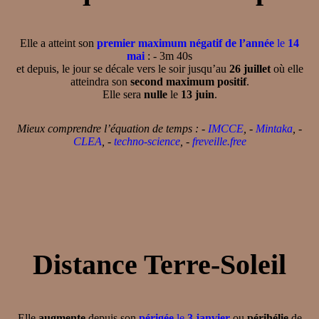
Elle a atteint son
premier maximum négatif de l’année
le
14
mai
: - 3m 40s
et depuis, le jour se décale vers le soir jusqu’au
26 juillet
où elle
atteindra son
second maximum positif
.
Elle sera
nulle
le
13 juin
.
Mieux comprendre l’équation de temps : -
IMCCE
, -
Mintaka
, -
CLEA
, -
techno-science
, -
freveille.free
Distance Terre-Soleil
Elle
augmente
depuis son
périgée
le
3 janvier
ou
périhélie
de