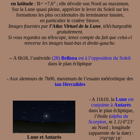
en latitude
: B= +7,6° ; elle dévoile son Nord au maximum.
Sur la Lune quasi pleine, apprécier le lever du Soleil sur les
formations les plus occidentales du terminateur lunaire,
en particulier le cratère Struve.
Images fournies par
l’Atlas Virtuel de la Lune
, téléchargeable
gratuitement.
Si vous regardez au télescope, tenez compte du fait que celui-ci
renverse les images haut-bas et droite-gauche.
–
A 6h18, l’astéroïde
(28)
Bellona
est à l’opposition du Soleil
dans le plan écliptique
- Aux alentours de 7h00, maximum de l’essaim météoritique des
tau Herculides
- A 11h10, la
Lune
est
conjointe à
Antarès
dans le plan écliptique,
l’étoile
(
alpha du
Scorpion
, m 1.1)
0°23’
au Nord ; longitude
(apparente de la date) :
Lune et Antarès
250°08’18’.