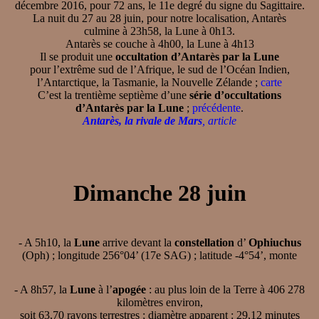
décembre 2016, pour 72 ans, le 11e degré du signe du Sagittaire.
La nuit du 27 au 28 juin, pour notre localisation, Antarès
culmine à 23h58, la Lune à 0h13.
Antarès se couche à 4h00, la Lune à 4h13
Il se produit une
occultation d’Antarès par la Lune
pour l’extrême sud de l’Afrique, le sud de l’Océan Indien,
l’Antarctique, la Tasmanie, la Nouvelle Zélande ;
carte
C’est la trentième septième d’une
série d’occultations
d’Antarès par la Lune
;
précédente
.
Antarès, la rivale de Mars
, article
Dimanche 28 juin
- A 5h10, la
Lune
arrive devant la
constellation
d’
Ophiuchus
(Oph) ; longitude 256°04’ (17e SAG) ; latitude -4°54’, monte
- A 8h57, la
Lune
à l’
apogée
: au plus loin de la Terre à 406 278
kilomètres environ,
soit 63,70 rayons terrestres ; diamètre apparent : 29,12 minutes