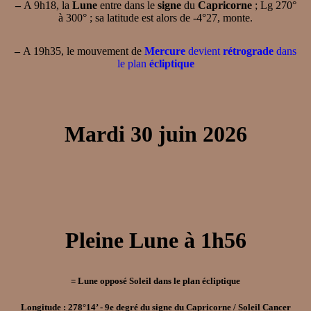
–
A 9h18, la
Lune
entre dans le
signe
du
Capricorne
; Lg 270°
à 300° ; sa latitude est alors de -4°27, monte.
–
A 19h35, le mouvement de
Mercure
devient
rétrograde
dans
le plan
écliptique
Mardi 30 juin 2026
Pleine Lune à 1h56
= Lune opposé Soleil dans le plan écliptique
Longitude : 278°14’ - 9e degré du signe du Capricorne / Soleil Cancer