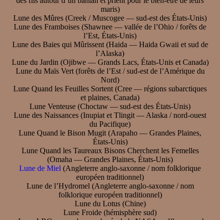
des fils autour d’un banian et prient pour le bien-être de leurs
maris)
Lune des Mûres (Creek / Muscogee — sud-est des États-Unis)
Lune des Framboises (Shawnee — vallée de l’Ohio / forêts de
l’Est, États-Unis)
Lune des Baies qui Mûrissent (Haida — Haida Gwaii et sud de
l’Alaska)
Lune du Jardin (Ojibwe — Grands Lacs, États-Unis et Canada)
Lune du Maïs Vert (forêts de l’Est / sud-est de l’Amérique du
Nord)
Lune Quand les Feuilles Sortent (Cree — régions subarctiques
et plaines, Canada)
Lune Venteuse (Choctaw — sud-est des États-Unis)
Lune des Naissances (Inupiat et Tlingit — Alaska / nord-ouest
du Pacifique)
Lune Quand le Bison Mugit (Arapaho — Grandes Plaines,
États-Unis)
Lune Quand les Taureaux Bisons Cherchent les Femelles
(Omaha — Grandes Plaines, États-Unis)
Lune de Miel
(Angleterre anglo-saxonne / nom folklorique
européen traditionnel)
Lune de l’Hydromel (Angleterre anglo-saxonne / nom
folklorique européen traditionnel)
Lune du Lotus (Chine)
Lune Froide (hémisphère sud)