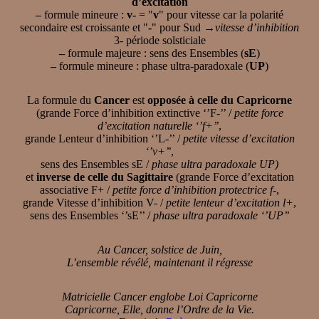
d’excitation
–
formule mineure :
v-
= "
v
" pour vitesse car la polarité
secondaire est croissante et "
-
" pour Sud →
vitesse d’inhibition
3- période solsticiale
–
formule majeure : sens des Ensembles (
sE
)
–
formule mineure : phase ultra-paradoxale (
UP
)
La formule du
Cancer
est
opposée à celle du Capricorne
(grande Force d’inhibition extinctive ‘’F-’’ /
petite force
d’excitation naturelle ‘’f+’’
,
grande Lenteur d’inhibition ‘’L-’’ /
petite vitesse d’excitation
‘’v+’’
,
sens des Ensembles sE /
phase ultra paradoxale UP)
et
inverse de celle du Sagittaire
(grande Force d’excitation
associative F+ /
petite force d’inhibition protectrice f-
,
grande Vitesse d’inhibition V- /
petite lenteur d’excitation l+
,
sens des Ensembles ‘’sE’’ /
phase ultra paradoxale ‘’UP’’
Au Cancer, solstice de Juin,
L’ensemble révélé, maintenant il régresse
Matricielle Cancer englobe Loi Capricorne
Capricorne, Elle, donne l’Ordre de la Vie.