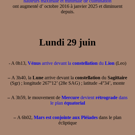
hauteurs maximale et minimale de culmination
ont augmenté d’ octobre 2016 à janvier 2025 et diminuent
depuis.
Lundi 29 juin
- A 0h13,
Vénus
arrive devant la
constellation
du
Lion
(Leo)
–
A 3h40, la
Lune
arrive devant la
constellation
du
Sagittaire
(Sgr) ; longitude 267°12’ (28e SAG) ; latitude -4°34’, monte
–
A 3h59, le mouvement de
Mercure
devient
rétrograde
dans
le plan
équatorial
–
A 6h02,
Mars est conjointe aux Pléiades
dans le plan
écliptique