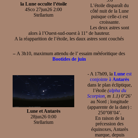
la Lune occulte l’étoile
L’étoile disparaît du
4Sco 27jun26 2:00
côté nuit de la Lune
Stellarium
puisque celle-ci est
croissante.
Les deux astres sont
alors à l’Ouest-sud-ouest à 11° de hauteur.
A la réapparition de l’étoile, les daux astres sont couchés
–
A 3h10, maximum attendu de l’ essaim météoritique des
Bootides de juin
- A 17h09, la
Lune
est
conjointe à
Antarès
dans le plan écliptique,
l’étoile
(
alpha du
Scorpion
, m 1.1)
0°26’
au Nord ; longitude
(apparente de la date) :
Lune et Antarès
250°08’04’.
28jun26 0:00
En raison de la
Stellarium
précession des
équinoxes, Antarès
marque, depuis