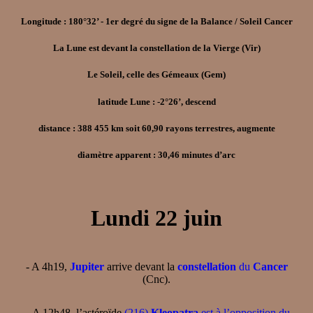
Longitude : 180°32’ - 1er degré du signe de la Balance / Soleil Cancer
La Lune est devant la constellation de la Vierge (Vir)
Le Soleil, celle des Gémeaux (Gem)
latitude Lune : -2°26’, descend
distance : 388 455 km soit 60,90 rayons terrestres, augmente
diamètre apparent : 30,46 minutes d’arc
Lundi 22 juin
- A 4h19,
Jupiter
arrive devant la
constellation
du
Cancer
(Cnc).
–
A 12h48, l’astéroïde
(216)
Kleopatra
est à l’opposition du