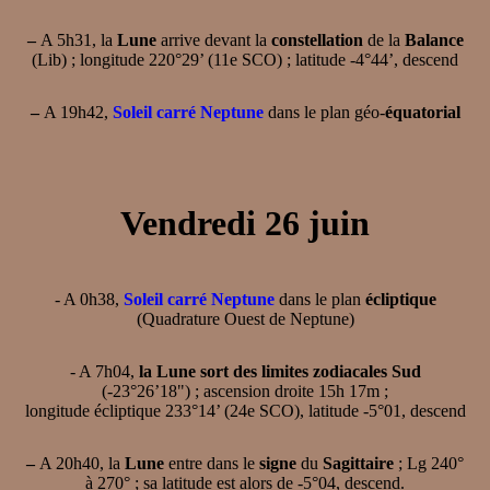
–
A 5h31, la
Lune
arrive devant la
constellation
de la
Balance
(Lib) ; longitude 220°29’ (11e SCO) ; latitude -4°44’, descend
–
A 19h42,
Soleil carré Neptune
dans le plan géo-
équatorial
Vendredi 26 juin
- A 0h38,
Soleil carré Neptune
dans le plan
écliptique
(Quadrature Ouest de Neptune)
- A 7h04,
la Lune sort des limites zodiacales Sud
(-23°26’18") ; ascension droite 15h 17m ;
longitude écliptique 233°14’ (24e SCO), latitude -5°01, descend
–
A 20h40, la
Lune
entre dans le
signe
du
Sagittaire
; Lg 240°
à 270° ; sa latitude est alors de -5°04, descend.