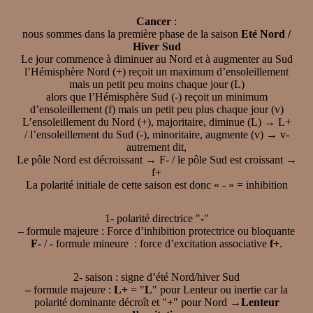
Cancer
:
nous sommes dans la première phase de la saison
Eté Nord /
Hiver Sud
Le jour commence à diminuer au Nord et à augmenter au Sud
l’Hémisphère Nord (+) reçoit un maximum d’ensoleillement
mais un petit peu moins chaque jour (L)
alors que l’Hémisphère Sud (-) reçoit un minimum
d’ensoleillement (f) mais un petit peu plus chaque jour (v)
L’ensoleillement du Nord (+), majoritaire, diminue (L) → L+
/ l’ensoleillement du Sud (-), minoritaire, augmente (v) → v-
autrement dit,
Le pôle Nord est décroissant → F- / le pôle Sud est croissant →
f+
La polarité initiale de cette saison est donc « - » = inhibition
1- polarité directrice "
-
"
–
formule majeure : Force d’inhibition protectrice ou bloquante
F-
/ - formule mineure : force d’excitation associative
f+
.
2- saison : signe d’été Nord/hiver Sud
–
formule majeure :
L+
= "
L
" pour Lenteur ou inertie car la
polarité dominante décroît et "
+
" pour Nord →
Lenteur