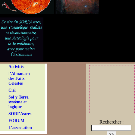
Activités
l’Almanach
des Faits
Célestes
Ciel
Sol y Terre,
système et
logique
SORI’Astres
FORUM
Rechercher :
L’association