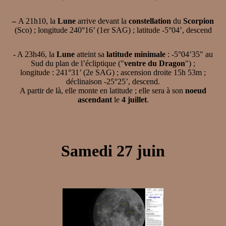
–
A 21h10, la
Lune
arrive devant la
constellation
du
Scorpion
(Sco) ; longitude 240°16’ (1er SAG) ; latitude -5°04’, descend
- A 23h46, la
Lune
atteint sa
latitude minimale
: -5°04’35" au
Sud du plan de l’écliptique ("
ventre du Dragon
") ;
longitude : 241°31’ (2e SAG) ; ascension droite 15h 53m ;
déclinaison -25°25’, descend.
A partir de là, elle monte en latitude ; elle sera à son
noeud
ascendant
le
4 juillet
.
Samedi 27 juin