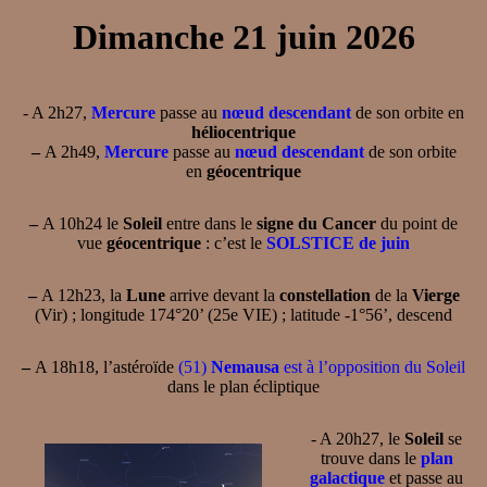
Dimanche 21 juin 2026
- A 2h27,
Mercure
passe au
nœud descendant
de son orbite en
héliocentrique
–
A 2h49,
Mercure
passe au
nœud descendant
de son orbite
en
géocentrique
–
A 10h24 le
Soleil
entre dans le
signe du Cancer
du point de
vue
géocentrique
: c’est le
SOLSTICE de juin
–
A 12h23, la
Lune
arrive devant la
constellation
de la
Vierge
(Vir) ; longitude 174°20’ (25e VIE) ; latitude -1°56’, descend
–
A 18h18, l’astéroïde
(51)
Nemausa
est à l’opposition du Soleil
dans le plan écliptique
- A 20h27, le
Soleil
se
trouve dans le
plan
galactique
et passe au