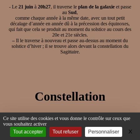
- Le
21 juin
à
20h27
, il traverse le
plan de la galaxie
et passe
au
Sud
,
comme chaque année à la même date, avec un tout petit
décalage d’année en année dû à la précession des équinoxes,
qui fait que cela se produit au moment du solstice au cours des
20e et 21e siècles.
–
Il le traverse à nouveau et passe au-dessus au moment du
solstice d’hiver ; il se trouve alors devant la constellation du
Sagittaire.
Constellation
Ce site utilise des cookies et vous donne le contrôle sur ceux que
Devant la
vous souhaitez activer
constellation
du
Taureau
(Tau) depuis
X
Ma
Tout accepter
Tout refuser
Personnaliser
le
14 mai
, 15h55,