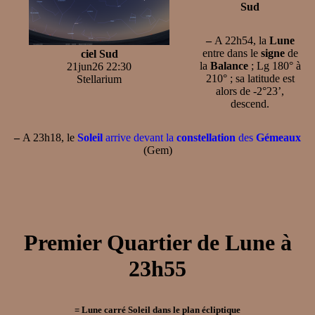
Sud
–
A 22h54, la
Lune
entre dans le
signe
de
ciel Sud
la
Balance
; Lg 180° à
21jun26 22:30
210° ; sa latitude est
Stellarium
alors de -2°23’,
descend.
–
A 23h18, le
Soleil
arrive devant la
constellation
des
Gémeaux
(Gem)
Premier Quartier de Lune à
23h55
= Lune carré Soleil dans le plan écliptique