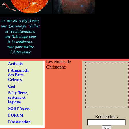
Les études de
Activités
Christophe
l’Almanach
des Faits
Célestes
Ciel
Sol y Terre,
système et
logique
SORI’Astres
FORUM
Rechercher :
L’association