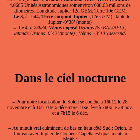
4,0685 Unités Astronomiques soir environ 608,63 millions de
kilomètres. Longitude Jupiter 12e GEM, Terre 10e GEM.
–
Le 3
, à 1h44,
Terre conjoint Jupiter
(12e GEM) ; latitude
Jupiter -0°38’ (monte)
–
Le 4
, à 23h34,
Vénus opposé Uranus
(8e BAL/BEL) ;
latitude Uranus -0°42’ (monte) ; Vénus +3°10’ (descend)
Dans le ciel nocturne
–
Pour notre localisation, le Soleil se couche à 16h12 le 28
novembre et à 16h10 le 6 décembre. Il se lève à 7h06 le 28 nov.
et à 7h15 le 6 déc.
–
Au minuit vrai culminent, de bas en haut côté Sud : Orion, le
Taureau avec Jupiter, le Cocher : Capella est quasiment au
zénith ;