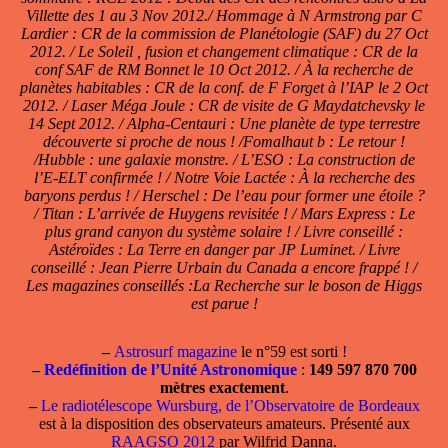
Villette des 1 au 3 Nov 2012./ Hommage à N Armstrong par C
Lardier : CR de la commission de Planétologie (SAF) du 27 Oct
2012. / Le Soleil , fusion et changement climatique : CR de la
conf SAF de RM Bonnet le 10 Oct 2012. / À la recherche de
planètes habitables : CR de la conf. de F Forget à l’IAP le 2 Oct
2012. / Laser Méga Joule : CR de visite de G Maydatchevsky le
14 Sept 2012. / Alpha-Centauri : Une planète de type terrestre
découverte si proche de nous ! /Fomalhaut b : Le retour !
/Hubble : une galaxie monstre. / L’ESO : La construction de
l’E-ELT confirmée ! / Notre Voie Lactée : À la recherche des
baryons perdus ! / Herschel : De l’eau pour former une étoile ?
/ Titan : L’arrivée de Huygens revisitée ! / Mars Express : Le
plus grand canyon du système solaire ! / Livre conseillé :
Astéroïdes : La Terre en danger par JP Luminet. / Livre
conseillé : Jean Pierre Urbain du Canada a encore frappé ! /
Les magazines conseillés :La Recherche sur le boson de Higgs
est parue !
–
Astrosurf magazine
le n°59 est sorti !
–
Redéfinition de l’Unité Astronomique
:
149 597 870 700
mètres exactement
.
–
Le radiotélescope Wursburg, de l’Observatoire de Bordeaux
est à la disposition des observateurs amateurs. Présenté aux
RAAGSO 2012
par Wilfrid Danna.