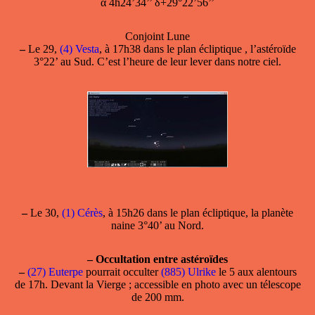
α 4h24’34’’ δ+29°22’56’’
Conjoint Lune
–
Le 29,
(4) Vesta
, à 17h38 dans le plan écliptique , l’astéroïde
3°22’ au Sud. C’est l’heure de leur lever dans notre ciel.
–
Le 30,
(1) Cérès
, à 15h26 dans le plan écliptique, la planète
naine 3°40’ au Nord.
–
Occultation entre astéroïdes
–
(27) Euterpe
pourrait occulter
(885) Ulrike
le 5 aux alentours
de 17h. Devant la Vierge ; accessible en photo avec un télescope
de 200 mm.