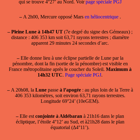
qui se trouve 4°27’ au Nord. Voir
page spéciale PGJ
–
A 2h00, Mercure opposé Mars
en héliocentrique
.
–
Pleine Lune à 14h47 UT
(7e degré du signe des Gémeaux) ;
distance : 406 353 km soit 63,71 rayons terrestres ; diamètre
apparent 29 minutes 24 secondes d’arc.
–
Elle donne lieu à une
éclipse partielle de Lune par la
pénombre
, dont la fin (sortie de la pénombre) est visible en
France métropolitaine après le coucher du Soleil.
Maximum à
14h32 UTC
.
Page spéciale PGJ
.
–
A 20h08, la
Lune
passe
à l’apogée
: au plus loin de la Terre à
406 353 kilomètres, soit environ 63,71 rayons terrestres.
Longitude 69°24’ (10eGEM).
–
Elle est
conjointe à Aldébaran
à 21h16 dans le plan
écliptique, l’étoile 4°12’ au Sud, et à21h28 dans le plan
équatorial (Δ4°11’).