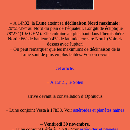
–
A 14h32, la
Lune
atteint sa
déclinaison Nord maximale
:
20°55’39’’ au Nord du plan de l’équateur. Longitude écliptique
78°27’ (19e GEM). Elle culmine au plus haut dans l’hémisphère
Nord : 66° de hauteur à 45° de latitude terrestre Nord. (Voir ci-
dessus avec Jupiter)
–
On peut remarquer que les maximums de déclinaison de la
Lune sont de plus en plus faibles. Voir ou revoir
cet article.
–
A 15h21,
le Soleil
arrive devant la constellation d’Ophiucus
–
Lune conjoint Vesta à 17h38. Voir
astéroïdes et planètes naines
–
Vendredi 30 novembre
,
–
Lune conjoint Cérès à 15h26. Voir
astéroïdes et planètes