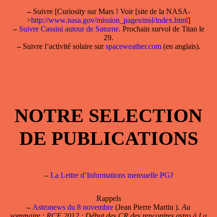
–
Suivre [Curiosity sur Mars ! Voir [site de la NASA-
>
http://www.nasa.gov/mission_pages/msl/index.html
]
–
Suivre Cassini autour de Saturne
. Prochain survol de Titan le
29.
–
Suivre l’activité solaire sur
spaceweather.com
(en anglais).
NOTRE SELECTION
DE PUBLICATIONS
–
La Lettre d’Informations mensuelle PGJ
Rappels
–
Astronews du 8 novembre
(Jean Pierre Martin ).
Au
sommaire : RCE 2012 : Début des CR des rencontres astro à La