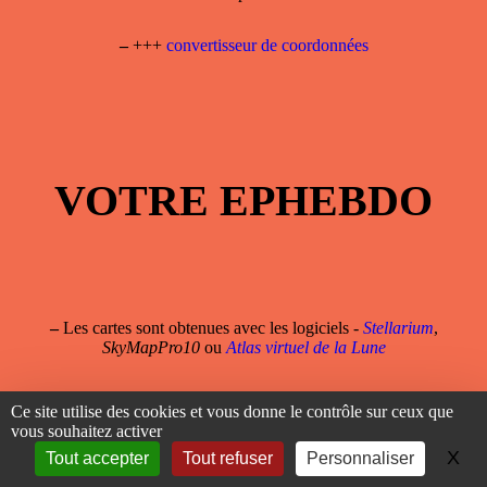
–
+++
convertisseur de coordonnées
VOTRE EPHEBDO
–
Les cartes sont obtenues avec les logiciels -
Stellarium
,
SkyMapPro10
ou
Atlas virtuel de la Lune
Ce site utilise des cookies et vous donne le contrôle sur ceux que
vous souhaitez activer
X
Ma
Tout accepter
Tout refuser
Personnaliser