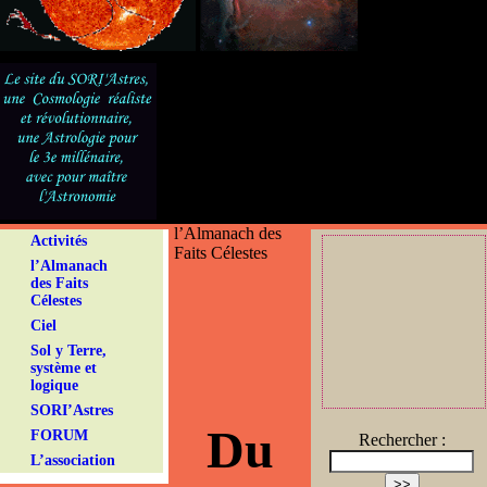
l’Almanach des
Activités
Faits Célestes
l’Almanach
des Faits
Célestes
Ciel
Sol y Terre,
système et
logique
SORI’Astres
Du
FORUM
Rechercher :
L’association