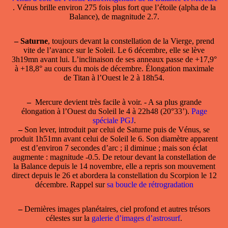
. Vénus brille environ 275 fois plus fort que l’étoile (alpha de la
Balance), de magnitude 2.7.
–
Saturne
, toujours devant la constellation de la Vierge, prend
vite de l’avance sur le Soleil. Le 6 décembre, elle se lève
3h19mn avant lui. L’inclinaison de ses anneaux passe de +17,9°
à +18,8° au cours du mois de décembre. Élongation maximale
de Titan à l’Ouest le 2 à 18h54.
–
Mercure
devient très facile à voir. - A sa plus grande
élongation à l’Ouest du Soleil le 4 à 22h48 (20°33’).
Page
spéciale PGJ
.
–
Son lever, introduit par celui de Saturne puis de Vénus, se
produit 1h51mn avant celui de Soleil le 6. Son diamètre apparent
est d’environ 7 secondes d’arc ; il diminue ; mais son éclat
augmente : magnitude -0.5. De retour devant la constellation de
la Balance depuis le 14 novembre, elle a repris son mouvement
direct depuis le 26 et abordera la constellation du Scorpion le 12
décembre. Rappel sur
sa boucle de rétrogradation
–
Dernières images planétaires, ciel profond et autres trésors
célestes sur la
galerie d’images d’astrosurf
.