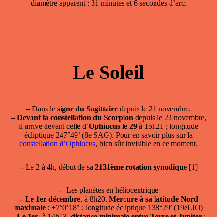
diamètre apparent : 31 minutes et 6 secondes d’arc.
Le Soleil
–
Dans le
signe du Sagittaire
depuis le 21 novembre.
–
Devant la constellation du Scorpion
depuis le 23 novembre,
il arrive devant celle d’
Ophiucus le 29
à 15h21 ; longitude
écliptique 247°49’ (8e SAG). Pour en savoir plus sur la
constellation d’Ophiucus
, bien sûr invisible en ce moment.
–
Le 2 à 4h, début de sa
2131ème rotation synodique
[
1
]
–
Les planètes en héliocentrique
–
Le 1er décembre
, à 8h20,
Mercure à sa latitude Nord
maximale
: +7°0’18" ; longitude écliptique 138°29’ (19eLIO)
–
Le 1er
, à 14h53,
distance minimale entre Terre et Jupiter
: