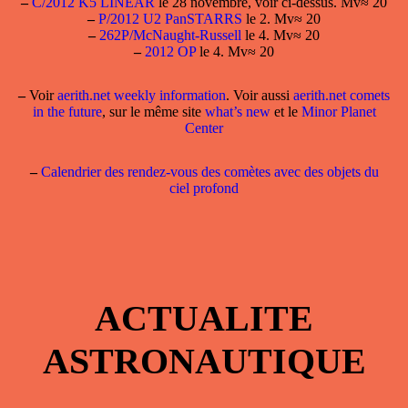
–
C/2012 K5 LINEAR
le 28 novembre, voir ci-dessus. Mv≈ 20
–
P/2012 U2 PanSTARRS
le 2. Mv≈ 20
–
262P/McNaught-Russell
le 4. Mv≈ 20
–
2012 OP
le 4. Mv≈ 20
–
Voir
aerith.net weekly information
. Voir aussi
aerith.net comets
in the future
, sur le même site
what’s new
et le
Minor Planet
Center
–
Calendrier des rendez-vous des comètes avec des objets du
ciel profond
ACTUALITE
ASTRONAUTIQUE