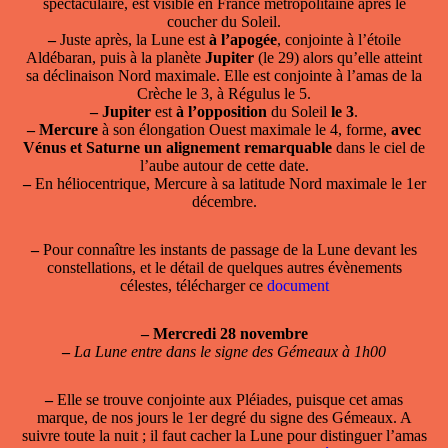
spectaculaire, est visible en France métropolitaine après le
coucher du Soleil.
–
Juste après, la Lune est
à l’apogée
, conjointe à l’étoile
Aldébaran, puis à la planète
Jupiter
(le 29) alors qu’elle atteint
sa déclinaison Nord maximale. Elle est conjointe à l’amas de la
Crèche le 3, à Régulus le 5.
–
Jupiter
est
à l’opposition
du Soleil
le 3
.
–
Mercure
à son élongation Ouest maximale le 4, forme,
avec
Vénus et Saturne un alignement remarquable
dans le ciel de
l’aube autour de cette date.
–
En héliocentrique, Mercure à sa latitude Nord maximale le 1er
décembre.
–
Pour connaître les instants de passage de la Lune devant les
constellations, et le détail de quelques autres évènements
célestes, télécharger ce
document
–
Mercredi 28 novembre
–
La Lune entre dans le signe des Gémeaux à 1h00
–
Elle se trouve conjointe aux Pléiades, puisque cet amas
marque, de nos jours le 1er degré du signe des Gémeaux. A
suivre toute la nuit ; il faut cacher la Lune pour distinguer l’amas