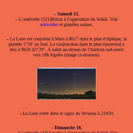
–
Samedi 15
,
–
L’astéroïde (521)Brixia à l’opposition du Soleil. Voir
astéroïdes
et planètes naines.
–
La Lune est conjointe à Mars
à 8h17 dans le plan écliptique, la
planète 5°29’ au Sud. La conjonction dans le plan équatorial a
lieu à 9h50 Δ5°29’. A saisir au-dessus de l’horizon sud-ouest
vers 18h légales (image ci-dessous).
–
La Lune entre dans le signe du Verseau à 21h54
,
–
Dimanche 16
,
–
L’astéroïde (43)Ariadne à l’opposition du Soleil. Voir