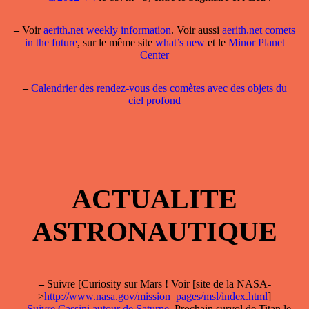
–
Voir
aerith.net weekly information
. Voir aussi
aerith.net comets
in the future
, sur le même site
what’s new
et le
Minor Planet
Center
–
Calendrier des rendez-vous des comètes avec des objets du
ciel profond
ACTUALITE
ASTRONAUTIQUE
–
Suivre [Curiosity sur Mars ! Voir [site de la NASA-
>
http://www.nasa.gov/mission_pages/msl/index.html
]
–
Suivre Cassini autour de Saturne
. Prochain survol de Titan le