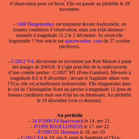
d’observation pour cet hiver. Elle est passée au périhélie le 28
novembre.
–
168P Hergenrother
, est toujoursd devant Andromède, en
bonnes conditions d’observation, mais son éclat diminue :
mesurée à magnitude 11.2 le 2 décembre. Se serait-elle
fragmentée ? Voir article sur
spaceweather .com
du 27 octobre
(archives).
–
C/2012 V4
, découverte en novembre par Rob Matson à partir
des images de SWAN. Il s’agit peut-être de la redécouverte
d’une comète perdue : C/1827 M1 (Pons-Gambart). Mesurée à
magnitude 8.6 le 8 décembre ; devant le Sagittaire allant vers
l’Ecu, elle est actuellement inobservable. Elle réapparaitra dans
le ciel de l’hémisphère Nord mi-janvier à magnitude 12 dans de
bonnes conditions mais son éclat ira en diminuant. Au périhélie
le 19 décembre (voir ci-dessous).
Au périhélie
–
14 P/2006 F4 Spacewatch
le 14. m≈ 21.
–
P/1999 RO28 LONEOS
le 17. m≈ 22
–
P/1999 D1 Hermann
le 18. m≈ 19
–
C/2012 V4
le 19. m≈ 9, entre le Sagittaire et l’Ecu .