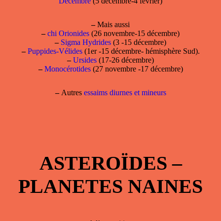
Décembre
(5 décembre-4 février)
–
Mais aussi
–
chi Orionides
(26 novembre-15 décembre)
–
Sigma Hydrides
(3 -15 décembre)
–
Puppides-Vélides
(1er -15 décembre- hémisphère Sud).
–
Ursides
(17-26 décembre)
–
Monocérotides
(27 novembre -17 décembre)
–
Autres
essaims diurnes et mineurs
ASTEROÏDES –
PLANETES NAINES