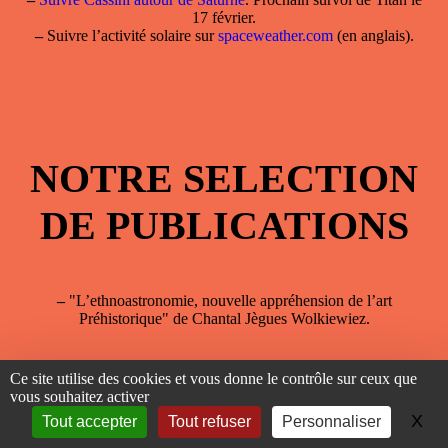
17 février.
–
Suivre l’activité solaire sur
spaceweather.com
(en anglais).
NOTRE SELECTION
DE PUBLICATIONS
–
"L’ethnoastronomie, nouvelle appréhension de l’art
Préhistorique" de Chantal Jègues Wolkiewiez.
Ce site utilise des cookies et vous donne le contrôle sur ceux que
vous souhaitez activer
X
Ma
Tout accepter
Tout refuser
Personnaliser
Bon de souscription