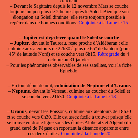
couchant.
–
Devant le Sagittaire depuis le 12 novembre
Mars
se couche
toujours un peu plus de 2 heures après le Soleil. Bien que son
élongation au Soleil diminue, elle reste toujours possible à
repérer dans de bonnes conditions.
Conjointe à la Lune le 15
–
Jupiter est déjà levée quand le Soleil se couche
–
Jupiter
, devant le Taureau, reste proche d’Aldébaran ; elle
culmine aux alentours de 22h30 à plus de 65° de hauteur (pour
45° de latitude Nord) et se couche vers 6h15.
Rétrograde
du 4
octobre au 31 janvier.
–
Pour les phénomènes observables de ses satellites, voir la fiche
Ephebdo.
–
En tout début de nuit,
culmination de Neptune et d’Uranus
–
Neptune
, devant le Verseau, culmine au coucher du Soleil et
se couche vers 21h30.
Conjointe à la Lune le 18
–
Uranus
, devant les Poissons, culmine aux alentours de 18h30
et se couche vers 0h30. Elle est assez facile à trouver puisqu’elle
se trouve en droite ligne sous les étoiles Alpheratz et Algenib du
grand carré de Pégase en reportant la distance apparente entre
ces deux étoiles.
Conjointe à la Lune le 20