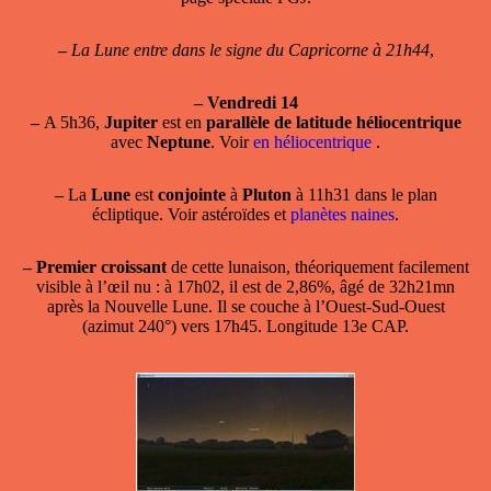
–
La Lune entre dans le signe du Capricorne à 21h44
,
–
Vendredi 14
–
A 5h36,
Jupiter
est en
parallèle de latitude héliocentrique
avec
Neptune
. Voir
en héliocentrique
.
–
La
Lune
est
conjointe
à
Pluton
à 11h31 dans le plan
écliptique. Voir astéroïdes et
planètes naines
.
–
Premier croissant
de cette lunaison, théoriquement facilement
visible à l’œil nu : à 17h02, il est de 2,86%, âgé de 32h21mn
après la Nouvelle Lune. Il se couche à l’Ouest-Sud-Ouest
(azimut 240°) vers 17h45. Longitude 13e CAP.