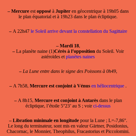
–
Mercure
est
opposé
à
Jupiter
en géocentrique à 19h05 dans
le plan équatorial et à 19h23 dans le plan écliptique.
–
A 22h47
le Soleil arrive devant la constellation du Sagittaire
–
Mardi 18
,
–
La planète naine (1)
Cérès à l’opposition
du Soleil. Voir
astéroïdes et
planètes naines
–
La Lune entre dans le signe des Poissons à 0h49
,
–
A 7h58,
Mercure est conjoint à Vénus
en héliocentrique
.
–
A 8h15,
Mercure est conjoint à Antarès
dans le plan
écliptique, l’étoile 5°23’ au S ; voir
ci-dessus
–
Libration minimale en longitude
pour la Lune ; L=-7,86°.
Le long du terminateur, sont mis en valeur Gärtner, Posidonius,
Chacornac, le Monnier, Theophilus, Fracastorius et Piccolomini.