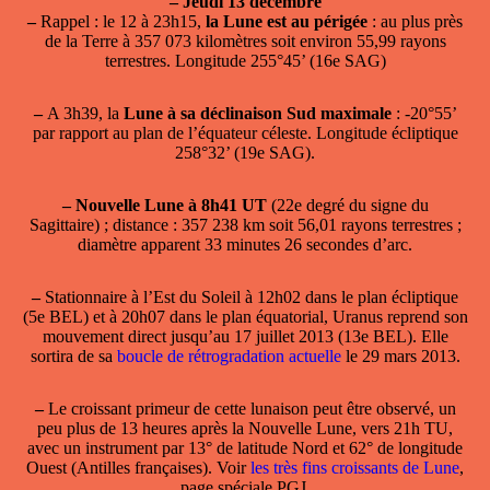
–
Jeudi 13 décembre
–
Rappel : le 12 à 23h15,
la Lune est au périgée
: au plus près
de la Terre à 357 073 kilomètres soit environ 55,99 rayons
terrestres. Longitude 255°45’ (16e SAG)
–
A 3h39, la
Lune à sa déclinaison Sud maximale
: -20°55’
par rapport au plan de l’équateur céleste. Longitude écliptique
258°32’ (19e SAG).
–
Nouvelle Lune à 8h41 UT
(22e degré du signe du
Sagittaire) ; distance : 357 238 km soit 56,01 rayons terrestres ;
diamètre apparent 33 minutes 26 secondes d’arc.
–
Stationnaire à l’Est du Soleil à 12h02 dans le plan écliptique
(5e BEL) et à 20h07 dans le plan équatorial,
Uranus reprend son
mouvement direct
jusqu’au 17 juillet 2013 (13e BEL). Elle
sortira de sa
boucle de rétrogradation actuelle
le 29 mars 2013.
–
Le croissant primeur de cette lunaison peut être observé, un
peu plus de 13 heures après la Nouvelle Lune, vers 21h TU,
avec un instrument par 13° de latitude Nord et 62° de longitude
Ouest (Antilles françaises). Voir
les très fins croissants de Lune
,
page spéciale PGJ.