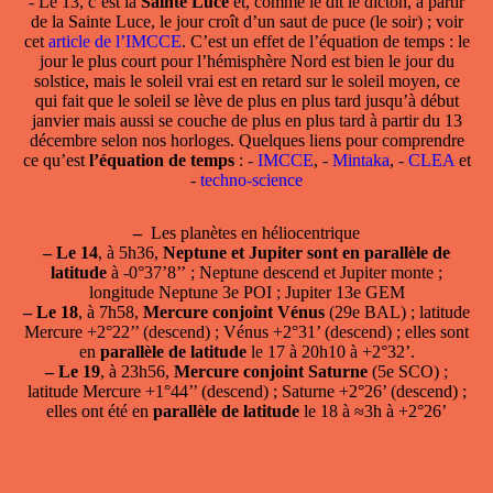
- Le 13, c’est la
Sainte Luce
et, comme le dit le dicton, à partir
de la Sainte Luce, le jour croît d’un saut de puce (le soir) ; voir
cet
article de l’IMCCE
. C’est un effet de l’équation de temps : le
jour le plus court pour l’hémisphère Nord est bien le jour du
solstice, mais le soleil vrai est en retard sur le soleil moyen, ce
qui fait que le soleil se lève de plus en plus tard jusqu’à début
janvier mais aussi se couche de plus en plus tard à partir du 13
décembre selon nos horloges. Quelques liens pour comprendre
ce qu’est
l’équation de temps
: -
IMCCE
, -
Mintaka
, -
CLEA
et
-
techno-science
–
Les planètes en héliocentrique
–
Le 14
, à 5h36,
Neptune et Jupiter sont en parallèle de
latitude
à -0°37’8’’ ; Neptune descend et Jupiter monte ;
longitude Neptune 3e POI ; Jupiter 13e GEM
–
Le 18
, à 7h58,
Mercure conjoint Vénus
(29e BAL) ; latitude
Mercure +2°22’’ (descend) ; Vénus +2°31’ (descend) ; elles sont
en
parallèle de latitude
le 17 à 20h10 à +2°32’.
–
Le 19
, à 23h56,
Mercure conjoint Saturne
(5e SCO) ;
latitude Mercure +1°44’’ (descend) ; Saturne +2°26’ (descend) ;
elles ont été en
parallèle de latitude
le 18 à ≈3h à +2°26’