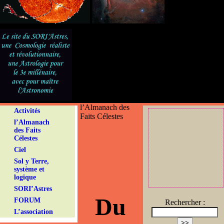
l’Almanach des
Activités
Faits Célestes
l’Almanach
des Faits
Célestes
Ciel
Sol y Terre,
système et
logique
SORI’Astres
Du
FORUM
Rechercher :
L’association