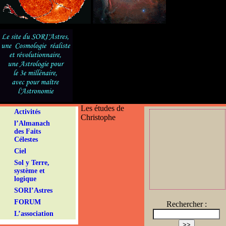
Les études de
Activités
Christophe
l’Almanach
des Faits
Célestes
Ciel
Sol y Terre,
système et
logique
SORI’Astres
FORUM
Rechercher :
L’association