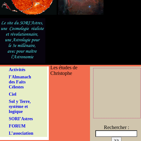
Les études de
Activités
Christophe
l’Almanach
des Faits
Célestes
Ciel
Sol y Terre,
système et
logique
SORI’Astres
FORUM
Rechercher :
L’association