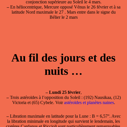
conjonction supérieure au Soleil le 4 mars.
–
En héliocentrique, Mercure opposé Vénus le 26 février et à sa
latitude Nord maximale le 27 . Mars entre dans le signe du
Bélier le 2 mars
Au fil des jours et des
nuits …
–
Lundi 25 février
,
–
Trois astéroïdes à l’opposition du Soleil : (192) Nausikaa, (12)
Victoria et (65) Cybele. Voir
astéroïdes et planètes naines
.
–
Libration maximale en latitude
pour la Lune : B = 6,57°. Avec
la libration minimale en longitude qui survient le lendemain, les
cratères Cardanus et Riccioli sont particulièrement remarquables.