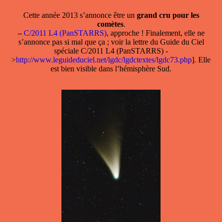
Cette année 2013 s’annonce être un
grand cru pour les
comètes
.
–
C/2011 L4 (PanSTARRS)
, approche ! Finalement, elle ne
s’annonce pas si mal que ça ; voir la lettre du Guide du Ciel
spéciale C/2011 L4 (PanSTARRS) -
>
http://www.leguideduciel.net/lgdc/lgdctextes/lgdc73.php
]. Elle
est bien visible dans l’hémisphère Sud.