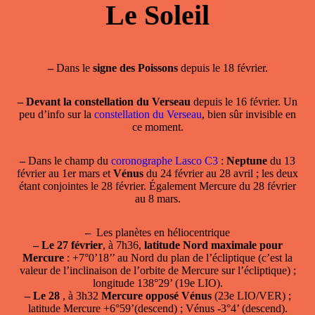
Le Soleil
–
Dans le
signe des Poissons
depuis le 18 février.
–
Devant la constellation du Verseau
depuis le 16 février. Un
peu d’info sur la
constellation du Verseau
, bien sûr invisible en
ce moment.
–
Dans le champ du
coronographe Lasco C3
:
Neptune
du 13
février au 1er mars et
Vénus
du 24 février au 28 avril ; les deux
étant conjointes le 28 février. Également Mercure du 28 février
au 8 mars.
–
Les planètes en héliocentrique
–
Le 27 février
, à 7h36,
latitude Nord maximale pour
Mercure
: +7°0’18’’ au Nord du plan de l’écliptique (c’est la
valeur de l’inclinaison de l’orbite de Mercure sur l’écliptique) ;
longitude 138°29’ (19e LIO).
–
Le 28
, à 3h32
Mercure opposé Vénus
(23e LIO/VER) ;
latitude Mercure +6°59’(descend) ; Vénus -3°4’ (descend).