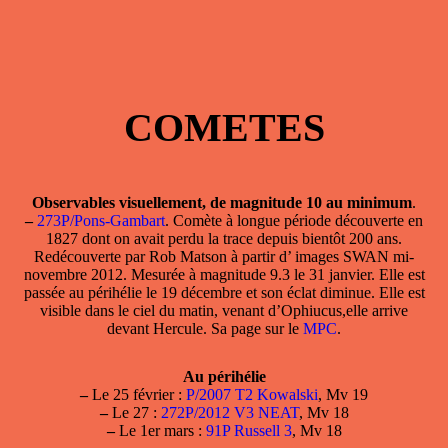
COMETES
Observables visuellement, de magnitude 10 au minimum
.
–
273P/Pons-Gambart
. Comète à longue période découverte en
1827 dont on avait perdu la trace depuis bientôt 200 ans.
Redécouverte par Rob Matson à partir d’ images SWAN mi-
novembre 2012. Mesurée à magnitude 9.3 le 31 janvier. Elle est
passée au périhélie le 19 décembre et son éclat diminue. Elle est
visible dans le ciel du matin, venant d’Ophiucus,elle arrive
devant Hercule. Sa page sur le
MPC
.
Au périhélie
–
Le 25 février :
P/2007 T2 Kowalski
, Mv 19
–
Le 27 :
272P/2012 V3 NEAT
, Mv 18
–
Le 1er mars :
91P Russell 3
, Mv 18