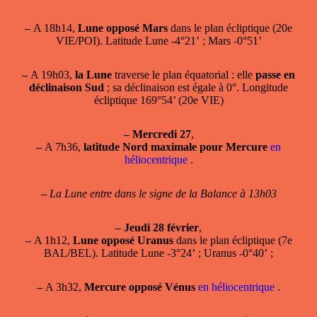
–
A 18h14,
Lune opposé Mars
dans le plan écliptique (20e
VIE/POI). Latitude Lune -4°21’ ; Mars -0°51’
–
A 19h03,
la Lune
traverse le plan équatorial : elle
passe en
déclinaison Sud
; sa déclinaison est égale à 0°. Longitude
écliptique 169°54’ (20e VIE)
–
Mercredi 27
,
–
A 7h36,
latitude Nord maximale pour Mercure
en
héliocentrique
.
–
La Lune entre dans le signe de la Balance à 13h03
–
Jeudi 28 février
,
–
A 1h12,
Lune opposé Uranus
dans le plan écliptique (7e
BAL/BEL). Latitude Lune -3°24’ ; Uranus -0°40’ ;
–
A 3h32,
Mercure opposé Vénus
en héliocentrique
.