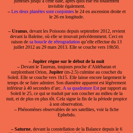
jumelles jusqu’à cette date, après quoi elle est totalement
invisible également.
–
Les deux planètes sont conjointes
le 24 en ascension droite et
le 26 en longitude.
–
Uranus
, devant les Poissons depuis septembre 2012, revient
devant la Baleine, où elle se trouvait précédemment. Ceci en
raison de
sa boucle de rétrogradation
qu’elle effectue du 13
juillet 2012 au 29 mars 2013. Elle se couche vers 19h50.
–
Jupiter règne sur le début de la nuit
–
Devant le Taureau, toujours proche d’Aldébaran et
surplombant Orion,
Jupiter
(m-2.5) culmine au coucher du
Soleil. Elle se couche vers 1h15. Elle laisse encore largement le
temps de se faire admirer. Son diamètre apparent est légèrement
inférieur à 40 secondes d’arc.
A sa quadrature Est
par rapport au
Soleil le 25, ce qui se traduit par son coucher au milieu de la
nuit, et de plus en plus tôt. Cela signe la fin de la période propice
à son observation.
–
Phénomènes observables de ses satellites, voir la fiche
Ephebdo.
–
Saturne
, devant la constellation de la Balance depuis le 6