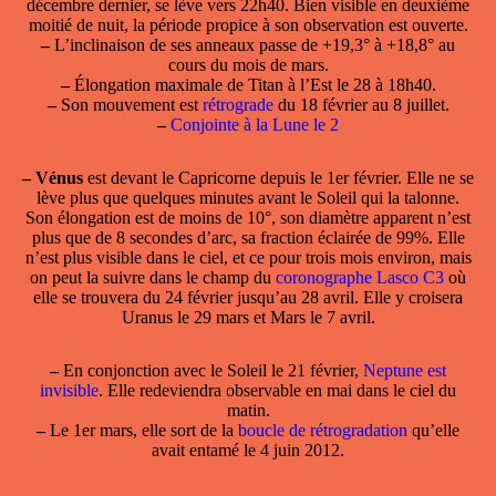
décembre dernier, se lève vers 22h40. Bien visible en deuxième
moitié de nuit, la période propice à son observation est ouverte.
–
L’inclinaison de ses anneaux passe de +19,3° à +18,8° au
cours du mois de mars.
–
Élongation maximale de Titan à l’Est le 28 à 18h40.
–
Son mouvement est
rétrograde
du 18 février au 8 juillet.
–
Conjointe à la Lune le 2
–
Vénus
est devant le Capricorne depuis le 1er février. Elle ne se
lève plus que quelques minutes avant le Soleil qui la talonne.
Son élongation est de moins de 10°, son diamètre apparent n’est
plus que de 8 secondes d’arc, sa fraction éclairée de 99%. Elle
n’est plus visible dans le ciel, et ce pour trois mois environ, mais
on peut la suivre dans le champ du
coronographe Lasco C3
où
elle se trouvera du 24 février jusqu’au 28 avril. Elle y croisera
Uranus le 29 mars et Mars le 7 avril.
–
En conjonction avec le Soleil le 21 février,
Neptune est
invisible
. Elle redeviendra observable en mai dans le ciel du
matin.
–
Le 1er mars, elle sort de la
boucle de rétrogradation
qu’elle
avait entamé le 4 juin 2012.