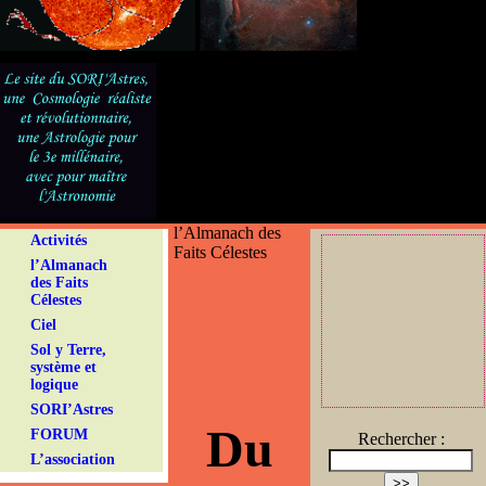
l’Almanach des
Activités
Faits Célestes
l’Almanach
des Faits
Célestes
Ciel
Sol y Terre,
système et
logique
SORI’Astres
Du
FORUM
Rechercher :
L’association