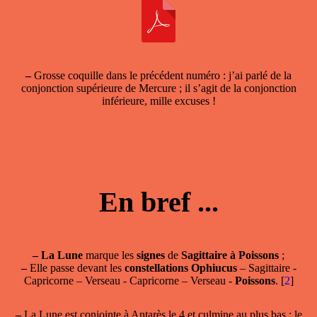
–
Grosse coquille dans le précédent numéro : j’ai parlé de la
conjonction supérieure de Mercure ; il s’agit de la conjonction
inférieure, mille excuses !
En bref ...
–
La Lune
marque les
signes
de
Sagittaire à Poissons
;
–
Elle passe devant les
constellations Ophiucus
– Sagittaire -
Capricorne – Verseau - Capricorne – Verseau -
Poissons
.
[
2
]
–
La Lune est conjointe à Antarès le 4 et culmine au plus bas ; le