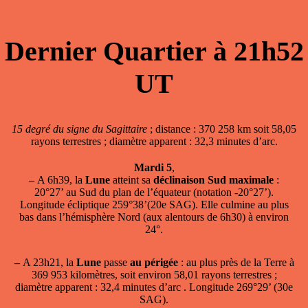
Dernier Quartier à 21h52
UT
15 degré du signe du Sagittaire
; distance : 370 258 km soit 58,05
rayons terrestres ; diamètre apparent : 32,3 minutes d’arc.
Mardi 5
,
–
A 6h39, la
Lune
atteint sa
déclinaison Sud maximale
:
20°27’ au Sud du plan de l’équateur (notation -20°27’).
Longitude écliptique 259°38’(20e SAG). Elle culmine au plus
bas dans l’hémisphère Nord (aux alentours de 6h30) à environ
24°.
–
A 23h21, la
Lune
passe
au périgée
: au plus près de la Terre à
369 953 kilomètres, soit environ 58,01 rayons terrestres ;
diamètre apparent : 32,4 minutes d’arc . Longitude 269°29’ (30e
SAG).