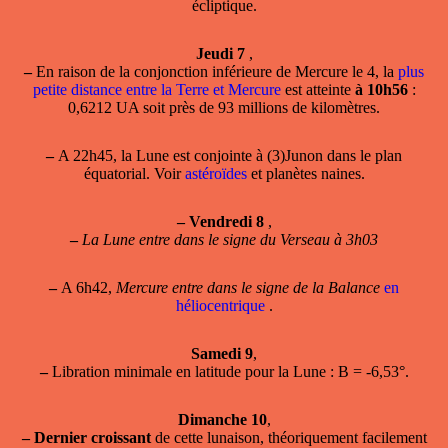
écliptique.
Jeudi 7
,
–
En raison de la conjonction inférieure de Mercure le 4, la
plus
petite distance entre la Terre et Mercure
est atteinte
à 10h56
:
0,6212 UA soit près de 93 millions de kilomètres.
–
A 22h45, la Lune est conjointe à (3)Junon dans le plan
équatorial. Voir
astéroïdes
et planètes naines.
–
Vendredi 8
,
–
La Lune entre dans le signe du Verseau à 3h03
–
A 6h42,
Mercure entre dans le signe de la Balance
en
héliocentrique
.
Samedi 9
,
–
Libration minimale en latitude
pour la Lune : B = -6,53°.
Dimanche 10
,
–
Dernier croissant
de cette lunaison, théoriquement facilement