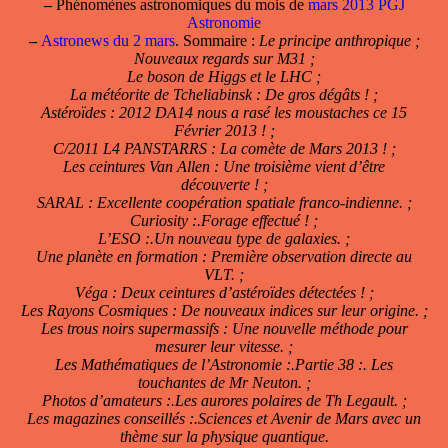
–
Phénomènes astronomiques du mois de
mars 2013 PGJ
Astronomie
–
Astronews du 2 mars
. Sommaire :
Le principe anthropique ;
Nouveaux regards sur M31 ;
Le boson de Higgs et le LHC ;
La météorite de Tcheliabinsk : De gros dégâts ! ;
Astéroïdes : 2012 DA14 nous a rasé les moustaches ce 15
Février 2013 ! ;
C/2011 L4 PANSTARRS : La comète de Mars 2013 ! ;
Les ceintures Van Allen : Une troisième vient d’être
découverte ! ;
SARAL : Excellente coopération spatiale franco-indienne. ;
Curiosity :.Forage effectué ! ;
L’ESO :.Un nouveau type de galaxies. ;
Une planète en formation : Première observation directe au
VLT. ;
Véga : Deux ceintures d’astéroïdes détectées ! ;
Les Rayons Cosmiques : De nouveaux indices sur leur origine. ;
Les trous noirs supermassifs : Une nouvelle méthode pour
mesurer leur vitesse. ;
Les Mathématiques de l’Astronomie :.Partie 38 :. Les
touchantes de Mr Neuton. ;
Photos d’amateurs :.Les aurores polaires de Th Legault. ;
Les magazines conseillés :.Sciences et Avenir de Mars avec un
thème sur la physique quantique.