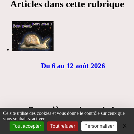
Articles dans cette rubrique
Du 6 au 12 août 2026
Quatrième phase de la
Ce site utilise des cookies et vous donne le contrôle sur ceux que
première Lune d’ Eté Nord /
vous souhaitez activer
X
Ma
Tout accepter
Tout refuser
Personnaliser
Hiver Sud