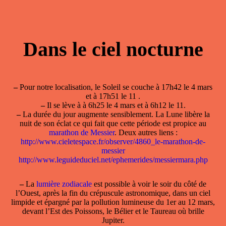
Dans le ciel nocturne
–
Pour notre localisation, le Soleil se couche à 17h42 le 4 mars
et à 17h51 le 11 .
–
Il se lève à à 6h25 le 4 mars et à 6h12 le 11.
–
La durée du jour augmente sensiblement. La Lune libère la
nuit de son éclat ce qui fait que cette période est propice au
marathon de Messier
. Deux autres liens :
http://www.cieletespace.fr/observer/4860_le-marathon-de-
messier
http://www.leguideduciel.net/ephemerides/messiermara.php
–
La
lumière zodiacale
est possible à voir le soir du côté de
l’Ouest, après la fin du crépuscule astronomique, dans un ciel
limpide et épargné par la pollution lumineuse du 1er au 12 mars,
devant l’Est des Poissons, le Bélier et le Taureau où brille
Jupiter.