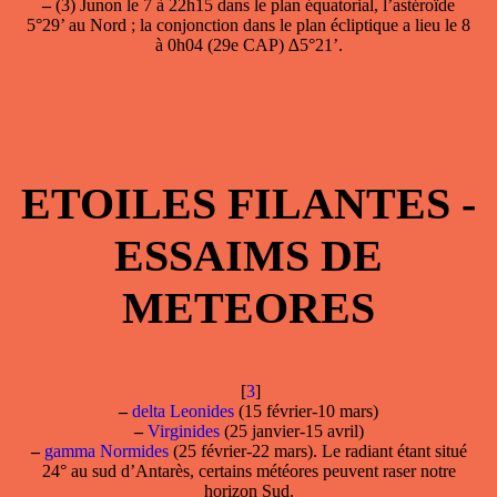
–
(3) Junon le 7 à 22h15 dans le plan équatorial, l’astéroïde
5°29’ au Nord ; la conjonction dans le plan écliptique a lieu le 8
à 0h04 (29e CAP) ∆5°21’.
ETOILES FILANTES -
ESSAIMS DE
METEORES
[
3
]
–
delta Leonides
(15 février-10 mars)
–
Virginides
(25 janvier-15 avril)
–
gamma Normides
(25 février-22 mars). Le radiant étant situé
24° au sud d’Antarès, certains météores peuvent raser notre
horizon Sud.