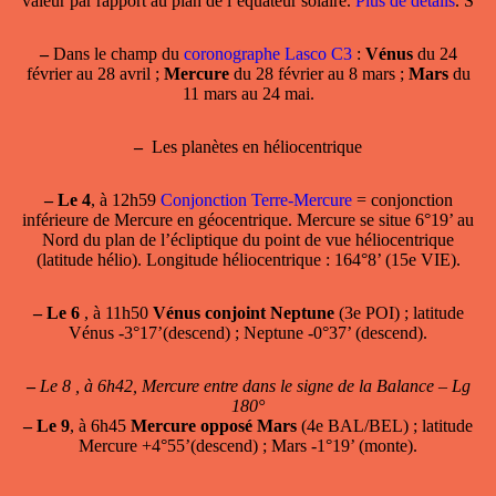
valeur par rapport au plan de l’équateur solaire.
Plus de détails
. S
–
Dans le champ du
coronographe Lasco C3
:
Vénus
du 24
février au 28 avril ;
Mercure
du 28 février au 8 mars ;
Mars
du
11 mars au 24 mai.
–
Les planètes en héliocentrique
–
Le 4
, à 12h59
Conjonction Terre-Mercure
= conjonction
inférieure de Mercure en géocentrique. Mercure se situe 6°19’ au
Nord du plan de l’écliptique du point de vue héliocentrique
(latitude hélio). Longitude héliocentrique : 164°8’ (15e VIE).
–
Le 6
, à 11h50
Vénus conjoint Neptune
(3e POI) ; latitude
Vénus -3°17’(descend) ; Neptune -0°37’ (descend).
–
Le 8 , à 6h42, Mercure entre dans le signe de la Balance – Lg
180°
–
Le 9
, à 6h45
Mercure opposé Mars
(4e BAL/BEL) ; latitude
Mercure +4°55’(descend) ; Mars -1°19’ (monte).