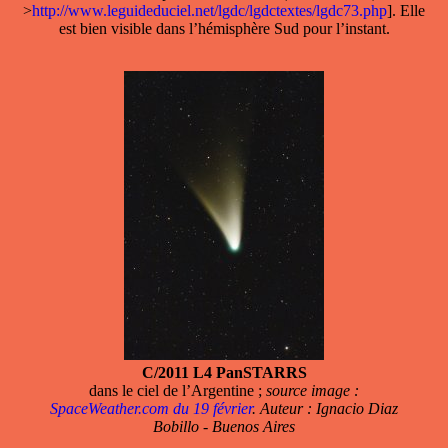
>
http://www.leguideduciel.net/lgdc/lgdctextes/lgdc73.php
]. Elle
est bien visible dans l’hémisphère Sud pour l’instant.
C/2011 L4 PanSTARRS
dans le ciel de l’Argentine ;
source image :
SpaceWeather.com du 19 février
. Auteur : Ignacio Diaz
Bobillo - Buenos Aires