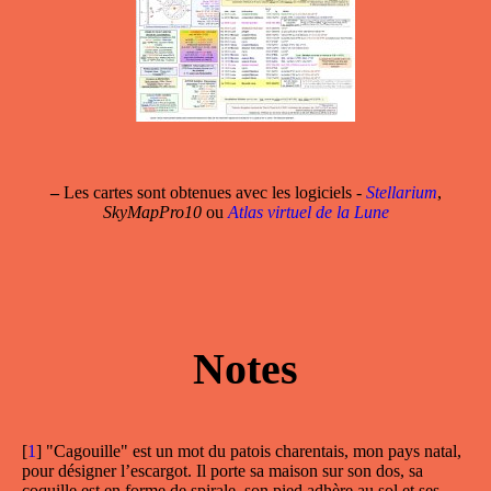
–
Les cartes sont obtenues avec les logiciels -
Stellarium
,
SkyMapPro10
ou
Atlas virtuel de la Lune
Notes
[
1
]
"Cagouille" est un mot du patois charentais, mon pays natal,
pour désigner l’escargot. Il porte sa maison sur son dos, sa
coquille est en forme de spirale, son pied adhère au sol et ses