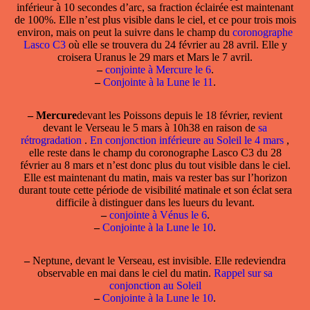
inférieur à 10 secondes d’arc, sa fraction éclairée est maintenant
de 100%. Elle n’est plus visible dans le ciel, et ce pour trois mois
environ, mais on peut la suivre dans le champ du
coronographe
Lasco C3
où elle se trouvera du 24 février au 28 avril. Elle y
croisera Uranus le 29 mars et Mars le 7 avril.
–
conjointe à Mercure le 6
.
–
Conjointe à la Lune le 11
.
–
Mercure
devant les Poissons depuis le 18 février, revient
devant le Verseau le 5 mars à 10h38 en raison de
sa
rétrogradation
.
En conjonction inférieure au Soleil le 4 mars
,
elle reste dans le champ du coronographe Lasco C3 du 28
février au 8 mars et n’est donc plus du tout visible dans le ciel.
Elle est maintenant du matin, mais va rester bas sur l’horizon
durant toute cette période de visibilité matinale et son éclat sera
difficile à distinguer dans les lueurs du levant.
–
conjointe à Vénus le 6
.
–
Conjointe à la Lune le 10
.
–
Neptune, devant le Verseau, est invisible. Elle redeviendra
observable en mai dans le ciel du matin.
Rappel sur sa
conjonction au Soleil
–
Conjointe à la Lune le 10
.