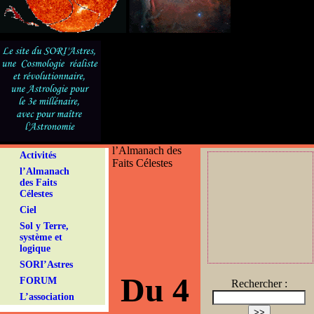
l’Almanach des
Activités
Faits Célestes
l’Almanach
des Faits
Célestes
Ciel
Sol y Terre,
système et
logique
SORI’Astres
Du 4
FORUM
Rechercher :
L’association