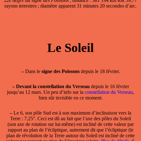
22e degré du signe des Poissons
; distance : 381 194 km soit 59,77
rayons terrestres ; diamètre apparent 31 minutes 20 secondes d’arc.
Le Soleil
–
Dans le
signe des Poissons
depuis le 18 février.
–
Devant la constellation du Verseau
depuis le 16 février
jusqu’au 12 mars. Un peu d’info sur la
constellation du Verseau
,
bien sûr invisible en ce moment.
–
Le 6, son pôle Sud est à son maximum d’inclinaison vers la
Terre : 7,25°. Ceci est dû au fait que l’axe des pôles du Soleil
(son axe de rotation sur lui-même) est incliné de cette valeur par
rapport au plan de l’écliptique, autrement dit que l’écliptique (le
plan de révolution de la Terre autour du Soleil est incliné de cette