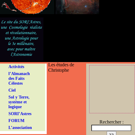
Les études de
Activités
Christophe
l’Almanach
des Faits
Célestes
Ciel
Sol y Terre,
système et
logique
SORI’Astres
FORUM
Rechercher :
L’association