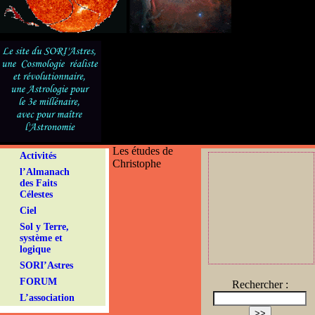
Les études de
Activités
Christophe
l’Almanach
des Faits
Célestes
Ciel
Sol y Terre,
système et
logique
SORI’Astres
FORUM
Rechercher :
L’association