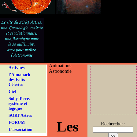
Animations
Activités
Astronomie
l’Almanach
des Faits
Célestes
Ciel
Sol y Terre,
système et
logique
SORI’Astres
Les
FORUM
Rechercher :
L’association