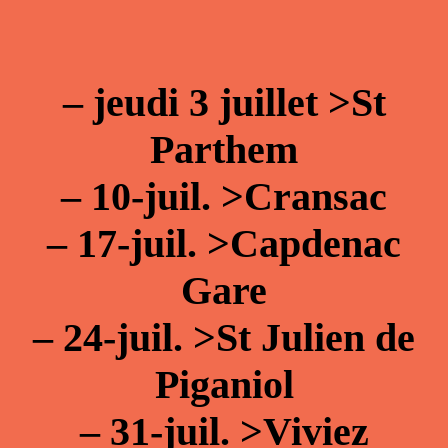
–
jeudi 3 juillet >St
Parthem
–
10-juil. >Cransac
–
17-juil. >Capdenac
Gare
–
24-juil. >St Julien de
Piganiol
–
31-juil. >Viviez