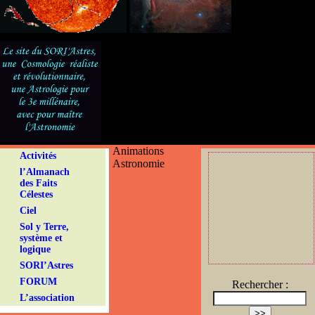
Animations
Activités
Astronomie
l’Almanach
des Faits
Célestes
Ciel
Sol y Terre,
système et
logique
SORI’Astres
FORUM
Rechercher :
L’association