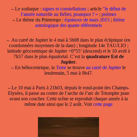
–
Le zodiaque :
signes et constellations
; article
"le début de
l’année naturelle au Bélier, pourquoi ? »
;
poèmes
–
Le thème du Printemps :
équinoxe de mars 2015
;
thème
astrologique des quatre référentiels
–
Au carré de Jupiter le 4 mai
à 5h08 dans le plan écliptique (en
coordonnées moyennes de la date) ; longitude 14e TAU/LIO ;
latitude géocentrique de Jupiter +0°55’ (descend) et le 10 avril à
7h57 dans le plan équatorial. C’est la
quadrature Est de
Jupiter
.
–
En héliocentrique, la
Terre
se trouve
au carré de Jupiter
le
lendemain, 5 mai à 9h47.
–
Le
10 mai à Paris
à 21h03, depuis le rond-point des Champs-
Elysées, il passe au centre de l’arche de l’arc de Triomphe juste
avant son coucher. Cette scène se reproduit chaque année à la
même date ainsi que le 2 août. Voir
cette page