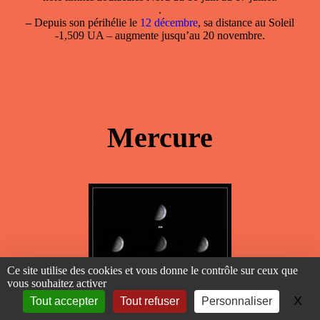
.
–
Depuis son périhélie le
12 décembre
, sa distance au Soleil
-1,509 UA – augmente jusqu’au 20 novembre.
Mercure
Ce site utilise des cookies et vous donne le contrôle sur ceux que
vous souhaitez activer
X
Ma
Tout accepter
Tout refuser
Personnaliser