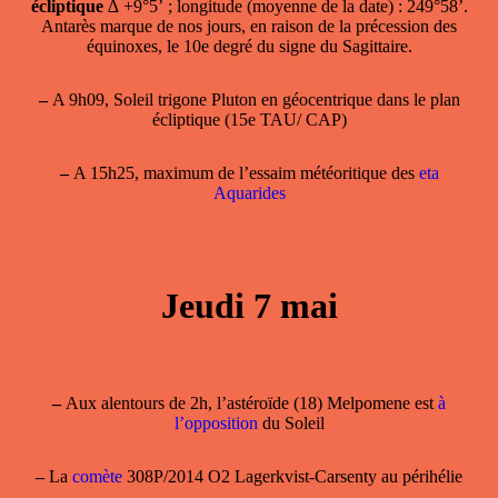
écliptique
∆ +9°5’ ; longitude (moyenne de la date) : 249°58’.
Antarès marque de nos jours, en raison de la précession des
équinoxes, le 10e degré du signe du Sagittaire.
–
A 9h09, Soleil trigone Pluton en géocentrique dans le plan
écliptique (15e TAU/ CAP)
–
A 15h25, maximum de l’essaim météoritique des
eta
Aquarides
Jeudi 7 mai
–
Aux alentours de 2h, l’astéroïde (18) Melpomene est
à
l’opposition
du Soleil
–
La
comète
308P/2014 O2 Lagerkvist-Carsenty au périhélie