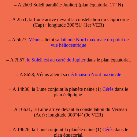
–
A 2h03 Soleil parallèle Jupiter( (plan équatorial 17° N)
–
A 2h51, la Lune arrive devant la constellation du Capricorne
(Cap) ; longitude 300°51’ (1er VER)
–
A 5h27,
Vénus
atteint sa
latitude Nord maximale du point de
vue héliocentrique
–
A 7h57,
le Soleil est au carré de Jupiter
dans le plan équatorial.
–
A 8h58,
Vénus atteint sa
déclinaison Nord maximale
–
A 14h36, la Lune conjoint la planète naine (1)
Cérès
dans le
plan écliptique.
–
A 16h31, la Lune arrive devant la constellation du Verseau
(Aqr) ; longitude 308°44’ (9e VER)
–
A 19h26, la Lune conjoint la planète naine (1)
Cérès
dans le
plan équatorial.