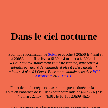
.
Dans le ciel nocturne
–
Pour notre localisation, le
Soleil
se couche à 20h58 le 4 mai et
à 20h58 le 11. Il se lève à 6h39 le 4 mai, et à 6h30 le 11.
–
Pour approximativement la même latitude, retrancher 4
minutes par degré de longitude si plus à l’Est ; ajouter 4
minutes si plus à l’Ouest. Pour autre latitude consulter
PGJ
Astronomie
ou
l’IMCCE
.
–
Fin et début du crépuscule astronomique (= durée de la nuit
noire en l’absence de la Lune) pour notre latitude (44°36’N) : le
4-5 mai : 22h57 – 4h38 ; le 10-11 : 23h09-4h26.
–
La Lune gibbeuse décroissante se lève de plus en plus tard