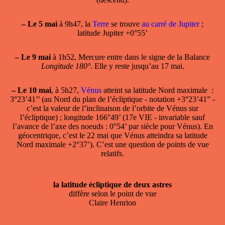
–
Le 5 mai
à 9h47, la
Terre
se trouve
au carré de Jupiter
;
latitude Jupiter +0°55’
–
Le 9 mai
à 1h52, Mercure entre dans le signe de la Balance
Longitude 180°
. Elle y reste jusqu’au 17 mai.
–
Le 10 mai
, à 5h27,
Vénus
atteint sa
latitude Nord maximale
:
3°23’41’’ (au Nord du plan de l’écliptique - notation +3°23’41” -
c’est la valeur de l’inclinaison de l’orbite de Vénus sur
l’écliptique) ; longitude 166°49’ (17e VIE - invariable sauf
l’avance de l’axe des noeuds : 0°54’ par siècle pour Vénus). En
géocentrique, c’est le 22 mai que Vénus atteindra sa latitude
Nord maximale +2°37’). C’est une question de points de vue
relatifs.
la latitude écliptique de deux astres
diffère selon le point de vue
Claire Henrion