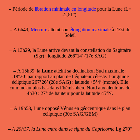
–
Période de
libration minimale en longitude
pour la Lune (L=
-5,61°).
–
A 6h49,
Mercure
atteint son
élongation maximale
à l’Est du
Soleil
–
A 13h29, la Lune arrive devant la constellation du Sagittaire
(Sgr) ; longitude 266°14’ (17e SAG)
–
A 15h39, la
Lune
atteint sa
déclinaison Sud maximale
:
-18°20’ par rapport au plan de l’équateur céleste. Longitude
écliptique 267°26’ (28e SAG) ; latitude +5°4’ (monte). Elle
culmine au plus bas dans l’hémisphère Nord aux alentours de
4h30 : 27° de hauteur pour la latitude 45°N.
–
A 19h53, Lune opposé Vénus en géocentrique dans le plan
écliptique (30e SAG/GEM)
–
A 20h17, la Lune entre dans le signe du Capricorne
Lg 270°