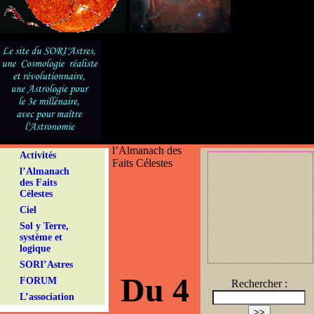
l’Almanach des
Activités
Faits Célestes
l’Almanach
des Faits
Célestes
Ciel
Sol y Terre,
système et
logique
SORI’Astres
Du 4
FORUM
Rechercher :
L’association