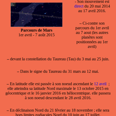
- Son mouvement est
direct
du 20 mai 2014
au 17 avril 2016.
–
Ci-contre son
parcours du 1er avril
Parcours de Mars
au 7 aout (les autres
1er avril - 7 août 2015
planètes sont
positionnées au 1er
avril)
–
devant la
constellation
du Taureau (Tau) du 3 mai au 25 juin.
–
Dans le
signe
du Taureau du 31 mars au 12 mai.
–
En
latitude
elle est passée à son noeud ascendant le
12 avril
;
elle atteindra sa latitude Nord maximale le 13 octobre 2015 en
géocentrique et le 16 janvier 2016 en héliocentrique. elle passera
à son noeud descendant le 28 avril 2016.
–
En
déclinaison Nord
du 21 février au 18 novembre ; elle sera
hors limites zodiacales Nord du 10 juin au 17 juillet.