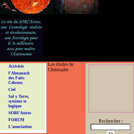
Les études de
Activités
Christophe
l’Almanach
des Faits
Célestes
Ciel
Sol y Terre,
système et
logique
SORI’Astres
FORUM
Rechercher :
L’association