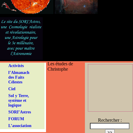
Les études de
Activités
Christophe
l’Almanach
des Faits
Célestes
Ciel
Sol y Terre,
système et
logique
SORI’Astres
FORUM
Rechercher :
L’association