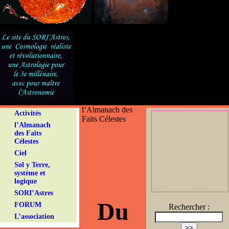
l’Almanach des
Activités
Faits Célestes
l’Almanach
des Faits
Célestes
Ciel
Sol y Terre,
système et
logique
SORI’Astres
Du
FORUM
Rechercher :
L’association