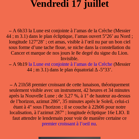
Vendredi 17 juillet
–
A 6h33
la Lune est conjointe à l’amas de la Crèche
(Messier
44 ; m 3.1) dans le plan écliptique, l’amas ouvert 5°26’ au Nord ;
longitude 127°28’ ; cet amas, visible à l’œil nu par un bon ciel
sous forme d’une tache floue, se niche dans la constellation du
Cancer et marque de nos jours le 8e degré du signe du Lion.
Invisible.
–
A 9h19
la Lune est conjointe à l’amas de la Crèche
(Messier
44 ; m 3.1) dans le plan équatorial Δ -5°33’.
–
A 21h58
premier croissant
de cette lunaison, théoriquement
seulement visible avec un instrument, 42 heures et 34 minutes
après la Nouvelle Lune ; de 3,27 %, à 1° de hauteur au-dessus
de l’horizon, azimut 286°, 35 minutes après le Soleil, celui-ci
étant à 4° sous l’horizon ; il se couche à 22h06 pour notre
localisation, à l’azimut 287° ; longitude écliptique 16e LIO. Il
faut attendre le lendemain pour voir de manière certaine ce
premier croissant à l’oeil nu
.