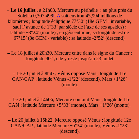
–
Le 16 juillet
, à 21h03,
Mercure au périhélie
: au plus près du
Soleil à 0,307 498
UA
soit environ 45,994 millions de
kilomètres ; longitude écliptique 77°30’ (18e GEM - invariable,
sauf l’ avance de 1°33’ par siècle de l’axe de ses apsides) ;
latitude +3°24’ (monte) ; en géocentrique, sa longitude est de
67°15’ (8e GEM - variable) ; sa latitude -2°52’ (descend).
–
Le 18 juillet à 20h30, Mercure entre dans le signe du Cancer ;
longitude 90° ; elle y reste jusqu’au 23 juillet
–
Le 20 juillet à 8h47, Vénus oppose Mars ; longitude 11e
CAN/CAP ; latitude Vénus -1°22’ (descend), Mars +1°26’
(monte).
–
Le 20 juillet à 14h06, Mercure conjoint Mars ; longitude 11e
CAN ; latitude Mercure +5°33’ (monte), Mars +1°26’ (monte).
–
Le 20 juillet à 15h22, Mercure opposé Vénus ; longitude 12e
CAN/CAP ; latitude Mercure +5°34’ (monte), Vénus -1°23’
(descend).