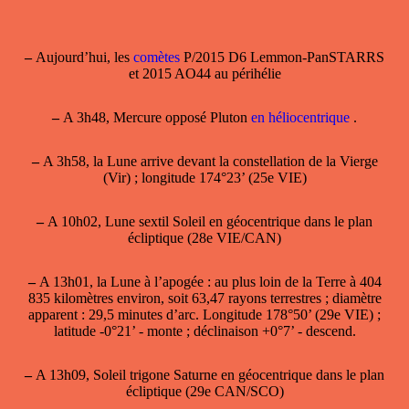
–
Aujourd’hui, les
comètes
P/2015 D6 Lemmon-PanSTARRS
et 2015 AO44 au périhélie
–
A 3h48, Mercure opposé Pluton
en héliocentrique
.
–
A 3h58, la Lune arrive devant la constellation de la Vierge
(Vir) ; longitude 174°23’ (25e VIE)
–
A 10h02, Lune sextil Soleil en géocentrique dans le plan
écliptique (28e VIE/CAN)
–
A 13h01, la
Lune à l’apogée
: au plus loin de la Terre à 404
835 kilomètres environ, soit 63,47 rayons terrestres ; diamètre
apparent : 29,5 minutes d’arc. Longitude 178°50’ (29e VIE) ;
latitude -0°21’ - monte ; déclinaison +0°7’ - descend.
–
A 13h09, Soleil trigone Saturne en géocentrique dans le plan
écliptique (29e CAN/SCO)