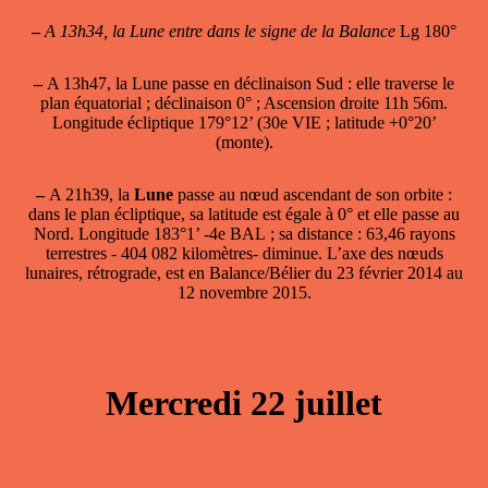
–
A 13h34, la Lune entre dans le signe de la Balance
Lg 180°
–
A 13h47, la
Lune passe en déclinaison Sud
: elle traverse le
plan équatorial ; déclinaison 0° ; Ascension droite 11h 56m.
Longitude écliptique 179°12’ (30e VIE ; latitude +0°20’
(monte).
–
A 21h39, la
Lune
passe
au nœud ascendant
de son orbite :
dans le plan écliptique, sa latitude est égale à 0° et elle passe au
Nord. Longitude 183°1’ -4e BAL ; sa distance : 63,46 rayons
terrestres - 404 082 kilomètres- diminue. L’axe des nœuds
lunaires, rétrograde, est en Balance/Bélier du 23 février 2014 au
12 novembre 2015.
Mercredi 22 juillet