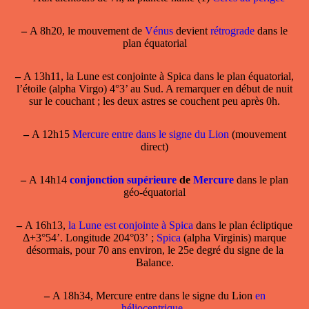
–
A 8h20, le mouvement de
Vénus
devient
rétrograde
dans le
plan équatorial
–
A 13h11,
la Lune est conjointe à Spica
dans le plan équatorial,
l’étoile (alpha Virgo) 4°3’ au Sud. A remarquer en début de nuit
sur le couchant ; les deux astres se couchent peu après 0h.
–
A 12h15
Mercure entre dans le signe du Lion
(mouvement
direct)
–
A 14h14
conjonction supérieure
de
Mercure
dans le plan
géo-équatorial
–
A 16h13,
la Lune est conjointe à Spica
dans le plan écliptique
Δ+3°54’. Longitude 204°03’ ;
Spica
(alpha Virginis) marque
désormais, pour 70 ans environ, le 25e degré du signe de la
Balance.
–
A 18h34, Mercure entre dans le signe du Lion
en
héliocentrique
.