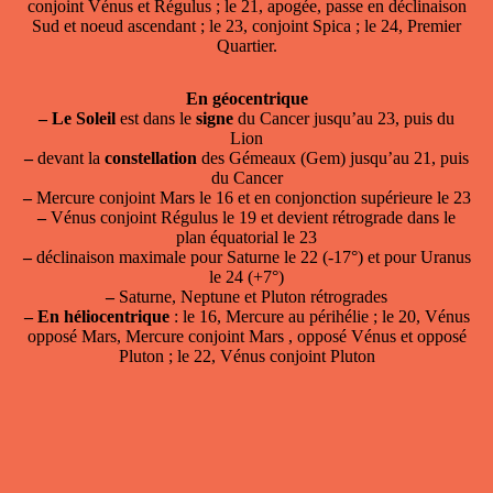
conjoint Vénus et Régulus ; le 21, apogée, passe en déclinaison
Sud et noeud ascendant ; le 23, conjoint Spica ; le 24, Premier
Quartier.
En géocentrique
–
Le Soleil
est dans le
signe
du Cancer jusqu’au 23, puis du
Lion
–
devant la
constellation
des Gémeaux (Gem) jusqu’au 21, puis
du Cancer
–
Mercure conjoint Mars le 16 et en conjonction supérieure le 23
–
Vénus conjoint Régulus le 19 et devient rétrograde dans le
plan équatorial le 23
–
déclinaison maximale pour Saturne le 22 (-17°) et pour Uranus
le 24 (+7°)
–
Saturne, Neptune et Pluton rétrogrades
–
En héliocentrique
: le 16, Mercure au périhélie ; le 20, Vénus
opposé Mars, Mercure conjoint Mars , opposé Vénus et opposé
Pluton ; le 22, Vénus conjoint Pluton