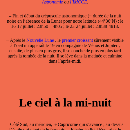
Astronomie
ou
l’IMCCE
.
–
Fin et début du crépuscule astronomique (= durée de la nuit
noire en l’absence de la Lune) pour notre latitude (44°36’N) : le
16-17 juillet : 23h50 – 4h05 ; le 23-24 juillet : 23h38-4h18.
–
Après le
Nouvelle Lune
, le
premier croissant
sûrement visible
à l’oeil nu apparaît le 19 en compagnie de Vénus et Jupiter ;
ensuite, de plus en plus gros, il se couche de plus en plus tard
après la tombée de la nuit. Il se lève dans la matinée et culmine
dans l’après-midi.
Le ciel à la mi-nuit
–
Côté Sud, au méridien, le Capricorne qui s’avance ; au-dessus
l’Aigle qui vient de le franchir, la Flèche, le Petit Renard et le