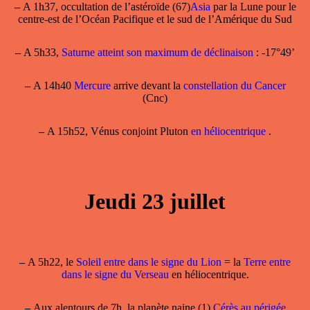
–
A 1h37, occultation de l’astéroïde (67)
Asia
par la Lune pour le
centre-est de l’Océan Pacifique et le sud de l’Amérique du Sud
–
A 5h33,
Saturne atteint son maximum de déclinaison
: -17°49’
–
A 14h40
Mercure
arrive devant la
constellation du Cancer
(Cnc)
–
A 15h52, Vénus conjoint Pluton
en héliocentrique
.
Jeudi 23 juillet
–
A 5h22, le
Soleil entre dans le signe du Lion
= la
Terre entre
dans le signe du Verseau
en héliocentrique.
–
Aux alentours de 7h, la planète naine (1)
Cérès au périgée