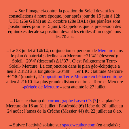
–
Sur l’image ci-contre, la position du Soleil devant les
constellations à notre époque, jour après jour du 15 juin à 12h
UTC (25e GEM) au 21 octobre (28e BAL) (les planètes sont
positionnées pour le 15 juin). Rappelons que la précession des
équinoxes décale sa position devant les étoiles d’un degré tous
les 70 ans
–
Le 23 juillet à 14h14,
conjonction supérieure
de
Mercure
dans
le plan équatorial ; déclinaison Mercure +21°41’ (descend)/
Soleil +20°4’ (descend) Δ 1°37’. C’est l’alignement Terre-
Soleil- Mercure. La conjonction dans le plan géo-écliptique a
lieu à 21h23 à la longitude 120°38’ – 1er LIO ; latitude Mercure
+1°36’ (monte) ; L’
opposition Terre-Mercure en héliocentrique
a lieu à 21h10. La plus grande distance entre la Terre et Mercure
-
périgée de Mercure
- sera atteinte le 27 juillet.
–
Dans le champ
du
coronographe Lasco C3
[
3
]
: la planète
Mercure du 16 au 31 juillet ; l’astéroïde (6) Hebe du 20 juillet au
24 août ; l’amas de la Crèche (Messier 44) du 22 juillet au 8 ao.
–
Suivre l’activité solaire sur
spaceweather.com
(en anglais) ;