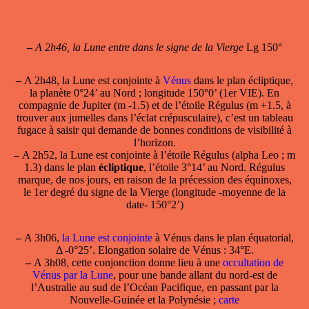
–
A 2h46, la Lune entre dans le signe de la Vierge
Lg 150°
–
A 2h48,
la Lune est conjointe
à
Vénus
dans le plan écliptique,
la planète 0°24’ au Nord ; longitude 150°0’ (1er VIE). En
compagnie de Jupiter (m -1.5) et de l’étoile Régulus (m +1.5, à
trouver aux jumelles dans l’éclat crépusculaire), c’est un tableau
fugace à saisir qui demande de bonnes conditions de visibilité à
l’horizon.
–
A 2h52, la Lune est
conjointe à l’étoile Régulus
(alpha Leo ; m
1.3) dans le plan
écliptique
, l’étoile 3°14’ au Nord. Régulus
marque, de nos jours, en raison de la précession des équinoxes,
le 1er degré du signe de la Vierge (longitude -moyenne de la
date- 150°2’)
–
A 3h06,
la Lune est conjointe
à Vénus dans le plan équatorial,
Δ -0°25’. Elongation solaire de Vénus : 34°E.
–
A 3h08, cette conjonction donne lieu à une
occultation de
Vénus par la Lune
, pour une bande allant du nord-est de
l’Australie au sud de l’Océan Pacifique, en passant par la
Nouvelle-Guinée et la Polynésie ;
carte