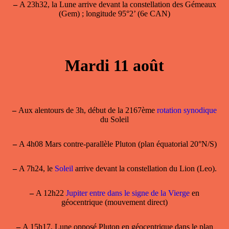
–
A 23h32, la Lune arrive devant la constellation des Gémeaux
(Gem) ; longitude 95°2’ (6e CAN)
Mardi 11 août
–
Aux alentours de 3h, début de la 2167ème
rotation synodique
du Soleil
–
A 4h08 Mars contre-parallèle Pluton (plan équatorial 20°N/S)
–
A 7h24, le
Soleil
arrive devant la constellation du Lion (Leo).
–
A 12h22
Jupiter entre dans le signe de la Vierge
en
géocentrique (mouvement direct)
–
A 15h17, Lune opposé Pluton en géocentrique dans le plan