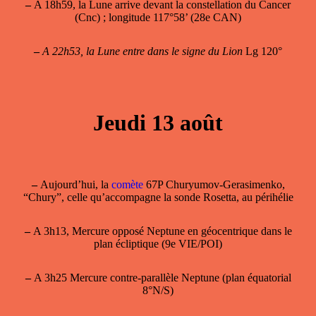
–
A 18h59, la Lune arrive devant la constellation du Cancer
(Cnc) ; longitude 117°58’ (28e CAN)
–
A 22h53, la Lune entre dans le signe du Lion
Lg 120°
Jeudi 13 août
–
Aujourd’hui, la
comète
67P Churyumov-Gerasimenko,
“Chury”, celle qu’accompagne la sonde Rosetta, au périhélie
–
A 3h13, Mercure opposé Neptune en géocentrique dans le
plan écliptique (9e VIE/POI)
–
A 3h25 Mercure contre-parallèle Neptune (plan équatorial
8°N/S)