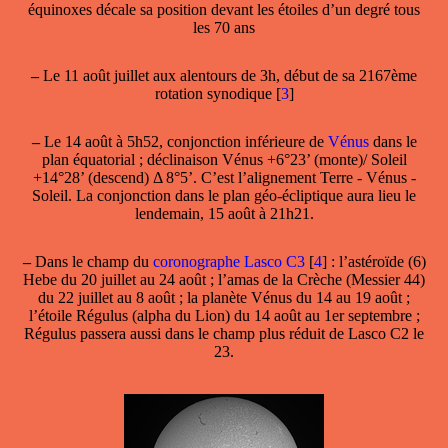
équinoxes décale sa position devant les étoiles d’un degré tous
les 70 ans
–
Le 11 août juillet aux alentours de 3h, début de sa 2167ème
rotation synodique
[
3
]
–
Le 14 août à 5h52,
conjonction inférieure
de
Vénus
dans le
plan équatorial ; déclinaison Vénus +6°23’ (monte)/ Soleil
+14°28’ (descend) Δ 8°5’. C’est l’alignement Terre - Vénus -
Soleil. La conjonction dans le plan géo-écliptique aura lieu le
lendemain, 15 août à 21h21.
–
Dans le champ
du
coronographe Lasco C3
[
4
]
: l’astéroïde (6)
Hebe du 20 juillet au 24 août ; l’amas de la Crèche (Messier 44)
du 22 juillet au 8 août ; la planète Vénus du 14 au 19 août ;
l’étoile Régulus (alpha du Lion) du 14 août au 1er septembre ;
Régulus passera aussi dans le champ plus réduit de Lasco C2 le
23.