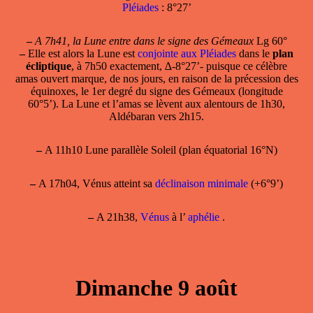
Pléiades
: 8°27’
–
A 7h41, la Lune entre dans le signe des Gémeaux
Lg 60°
–
Elle est alors la Lune est
conjointe aux Pléiades
dans le
plan
écliptique
, à 7h50 exactement, ∆-8°27’- puisque ce célèbre
amas ouvert marque, de nos jours, en raison de la précession des
équinoxes, le 1er degré du signe des Gémeaux (longitude
60°5’). La Lune et l’amas se lèvent aux alentours de 1h30,
Aldébaran vers 2h15.
–
A 11h10 Lune parallèle Soleil (plan équatorial 16°N)
–
A 17h04,
Vénus atteint sa
déclinaison minimale
(+6°9’)
–
A 21h38,
Vénus
à l’
aphélie
.
Dimanche 9 août