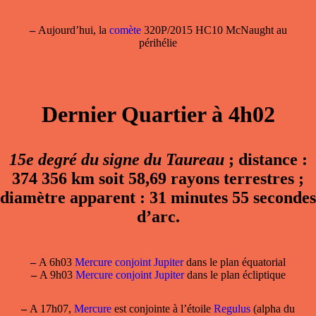
–
Aujourd’hui, la
comète
320P/2015 HC10 McNaught au
périhélie
Dernier Quartier à 4h02
15e degré du signe du Taureau
; distance :
374 356 km soit 58,69 rayons terrestres ;
diamètre apparent : 31 minutes 55 secondes
d’arc.
–
A 6h03
Mercure conjoint Jupiter
dans le plan équatorial
–
A 9h03
Mercure conjoint Jupiter
dans le plan écliptique
–
A 17h07,
Mercure
est conjointe à l’étoile
Regulus
(alpha du