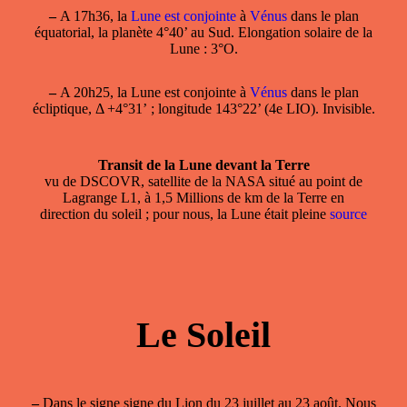
–
A 17h36, la
Lune est conjointe
à
Vénus
dans le plan
équatorial, la planète 4°40’ au Sud. Elongation solaire de la
Lune : 3°O.
–
A 20h25, la
Lune est conjointe
à
Vénus
dans le plan
écliptique, Δ +4°31’ ; longitude 143°22’ (4e LIO). Invisible.
Transit de la Lune devant la Terre
vu de DSCOVR, satellite de la NASA situé au point de
Lagrange L1, à 1,5 Millions de km de la Terre en
direction du soleil ; pour nous, la Lune était pleine
source
Le Soleil
–
Dans le
signe
signe du Lion du 23 juillet au 23 août. Nous