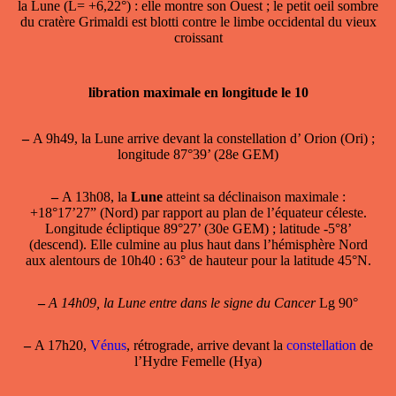
la Lune (L= +6,22°) : elle montre son Ouest ; le petit oeil sombre
du cratère Grimaldi est blotti contre le limbe occidental du vieux
croissant
libration maximale en longitude le 10
–
A 9h49, la Lune arrive devant la constellation d’ Orion (Ori) ;
longitude 87°39’ (28e GEM)
–
A 13h08, la
Lune
atteint sa
déclinaison maximale
:
+18°17’27” (Nord) par rapport au plan de l’équateur céleste.
Longitude écliptique 89°27’ (30e GEM) ; latitude -5°8’
(descend). Elle culmine au plus haut dans l’hémisphère Nord
aux alentours de 10h40 : 63° de hauteur pour la latitude 45°N.
–
A 14h09, la Lune entre dans le signe du Cancer
Lg 90°
–
A 17h20,
Vénus
, rétrograde, arrive devant la
constellation
de
l’Hydre Femelle (Hya)