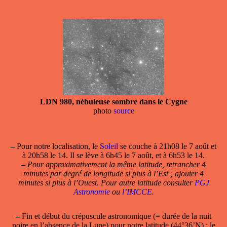
LDN 980, nébuleuse sombre dans le Cygne
photo
source
–
Pour notre localisation, le
Soleil
se couche à 21h08 le 7 août et
à 20h58 le 14. Il se lève à 6h45 le 7 août, et à 6h53 le 14.
–
Pour approximativement la même latitude, retrancher 4
minutes par degré de longitude si plus à l’Est ; ajouter 4
minutes si plus à l’Ouest. Pour autre latitude consulter
PGJ
Astronomie
ou
l’IMCCE
.
–
Fin et début du crépuscule astronomique (= durée de la nuit
noire en l’absence de la Lune) pour notre latitude (44°36’N) : le