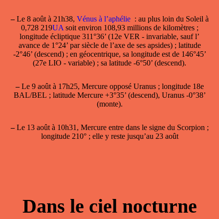
–
Le 8 août
à 21h38,
Vénus à l’aphélie
: au plus loin du Soleil à
0,728 219
UA
soit environ 108,93 millions de kilomètres ;
longitude écliptique 311°36’ (12e VER - invariable, sauf l’
avance de 1°24’ par siècle de l’axe de ses apsides) ; latitude
-2°46’ (descend) ; en géocentrique, sa longitude est de 146°45’
(27e LIO - variable) ; sa latitude -6°50’ (descend).
–
Le 9 août à 17h25, Mercure opposé Uranus ; longitude 18e
BAL/BEL ; latitude Mercure +3°35’ (descend), Uranus -0°38’
(monte).
–
Le 13 août à 10h31, Mercure entre dans le signe du Scorpion ;
longitude 210° ; elle y reste jusqu’au 23 août
Dans le ciel nocturne