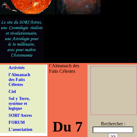
l’Almanach des
Activités
Faits Célestes
l’Almanach
des Faits
Célestes
Ciel
Sol y Terre,
système et
logique
SORI’Astres
Du 7
FORUM
Rechercher :
L’association