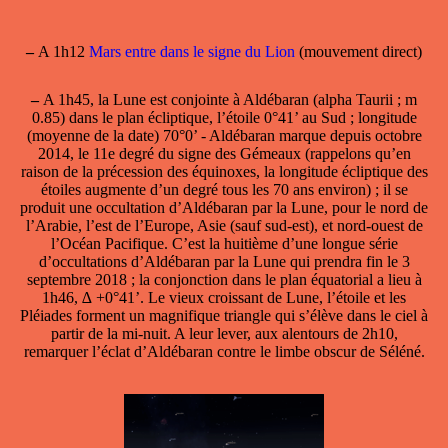
–
A 1h12
Mars entre dans le signe du Lion
(mouvement direct)
–
A 1h45,
la Lune est conjointe à Aldébaran
(alpha Taurii ; m
0.85) dans le plan écliptique, l’étoile 0°41’ au Sud ; longitude
(moyenne de la date) 70°0’ - Aldébaran marque depuis octobre
2014, le 11e degré du signe des Gémeaux (rappelons qu’en
raison de la précession des équinoxes, la longitude écliptique des
étoiles augmente d’un degré tous les 70 ans environ) ; il se
produit une occultation d’Aldébaran par la Lune, pour le nord de
l’Arabie, l’est de l’Europe, Asie (sauf sud-est), et nord-ouest de
l’Océan Pacifique. C’est la huitième d’une longue série
d’occultations d’Aldébaran par la Lune qui prendra fin le 3
septembre 2018 ; la conjonction dans le plan équatorial a lieu à
1h46, ∆ +0°41’. Le vieux croissant de Lune, l’étoile et les
Pléiades forment un magnifique triangle qui s’élève dans le ciel à
partir de la mi-nuit. A leur lever, aux alentours de 2h10,
remarquer l’éclat d’Aldébaran contre le limbe obscur de Séléné.