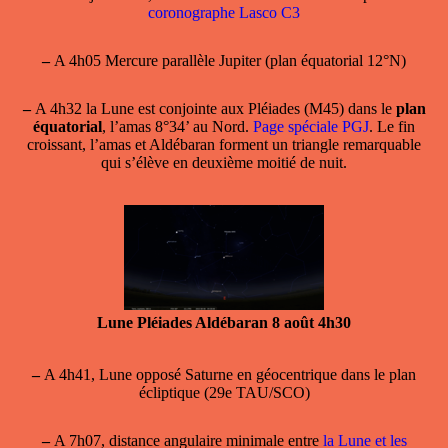
coronographe Lasco C3
–
A 4h05 Mercure parallèle Jupiter (plan équatorial 12°N)
–
A 4h32 la Lune est
conjointe aux Pléiades
(M45) dans le
plan
équatorial
, l’amas 8°34’ au Nord.
Page spéciale PGJ
. Le fin
croissant, l’amas et Aldébaran forment un triangle remarquable
qui s’élève en deuxième moitié de nuit.
Lune Pléiades Aldébaran 8 août 4h30
–
A 4h41, Lune opposé Saturne en géocentrique dans le plan
écliptique (29e TAU/SCO)
–
A 7h07, distance angulaire minimale entre
la Lune et les