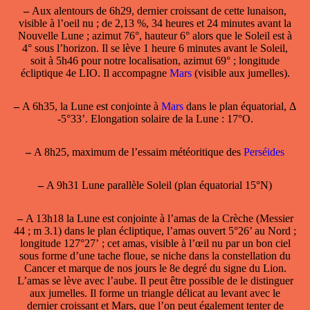
–
Aux alentours de 6h29,
dernier croissant
de cette lunaison,
visible à l’oeil nu ; de 2,13 %, 34 heures et 24 minutes avant la
Nouvelle Lune ; azimut 76°, hauteur 6° alors que le Soleil est à
4° sous l’horizon. Il se lève 1 heure 6 minutes avant le Soleil,
soit à 5h46 pour notre localisation, azimut 69° ; longitude
écliptique 4e LIO. Il accompagne
Mars
(visible aux jumelles).
–
A 6h35, la
Lune est conjointe
à
Mars
dans le plan équatorial, Δ
-5°33’. Elongation solaire de la Lune : 17°O.
–
A 8h25, maximum de l’essaim météoritique des
Perséides
–
A 9h31 Lune parallèle Soleil (plan équatorial 15°N)
–
A 13h18
la Lune est conjointe à l’amas de la Crèche
(Messier
44 ; m 3.1) dans le plan écliptique, l’amas ouvert 5°26’ au Nord ;
longitude 127°27’ ; cet amas, visible à l’œil nu par un bon ciel
sous forme d’une tache floue, se niche dans la constellation du
Cancer et marque de nos jours le 8e degré du signe du Lion.
L’amas se lève avec l’aube. Il peut être possible de le distinguer
aux jumelles. Il forme un triangle délicat au levant avec le
dernier croissant et Mars, que l’on peut également tenter de