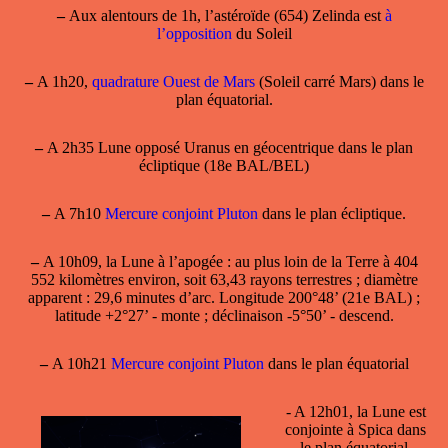
–
Aux alentours de 1h, l’astéroïde (654) Zelinda est
à
l’opposition
du Soleil
–
A 1h20,
quadrature Ouest de Mars
(Soleil carré Mars) dans le
plan équatorial.
–
A 2h35 Lune opposé Uranus en géocentrique dans le plan
écliptique (18e BAL/BEL)
–
A 7h10
Mercure conjoint Pluton
dans le plan écliptique.
–
A 10h09, la
Lune à l’apogée
: au plus loin de la Terre à 404
552 kilomètres environ, soit 63,43 rayons terrestres ; diamètre
apparent : 29,6 minutes d’arc. Longitude 200°48’ (21e BAL) ;
latitude +2°27’ - monte ; déclinaison -5°50’ - descend.
–
A 10h21
Mercure conjoint Pluton
dans le plan équatorial
- A 12h01,
la Lune est
conjointe à Spica
dans
le plan équatorial,