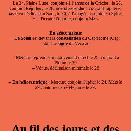
–
Le 24, Pleine Lune, conjointe à l’amas de la Crèche ; le 26,
conjoint Régulus ; le 28, noeud ascendant, conjoint Jupiter et
passe en déclinaison Sud ; le 30, à l’apogée, conjointe à Spica ;
le 1, Dernier Quartier, conjoint Mars.
En géocentrique
–
Le Soleil
est devant la
constellation
du Capricorne (Cap)
–
dans le
signe
du Verseau.
–
Mercure reprend son mouvement direct le 25, conjoint à
Pluton le 30
–
Vénus, déclinaison minimale le 28
–
En héliocentrique
: Mercure conjoint Jupiter le 24, Mars le
29 ; Saturne carré Neptune le 29.
Au fil des jours et des