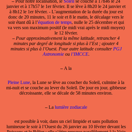
–
Pour notre localisation, le
Soleil
se couche à 17h46 le 24
janvier et à 17h57 le 1er février. Il se lève à 8h20 le 24 janvier et
à 8h12 le 1er février. - L’augmentation de la durée du jour est
donc de 20 minutes, 11 le soir et 8 le matin, le décalage vers le
soir étant dû à l’
équation de temps
, nulle le 25 décembre et qui
va vers son maximum positif (le midi vrai après le midi moyen)
le 12 février.
–
Pour approximativement la même latitude, retrancher 4
minutes par degré de longitude si plus à l’Est ; ajouter 4
minutes si plus à l’Ouest. Pour autre latitude consulter
PGJ
Astronomie
ou
l’IMCCE
.
–
A la
Pleine Lune
, la Lune se lève au coucher du Soleil, culmine à la
mi-nuit et se couche au lever du Soleil. De jour en jour, gibbeuse
décroissante, elle se décale de 58 minutes environ.
–
La
lumière zodiacale
est possible à voir, dans un ciel limpide et sans pollution
lumineuse le soir à l’Ouest du 26 janvier au 10 février devant les
Poissons et le Bélier ; elle s’étire presque parallèlement à la Voie