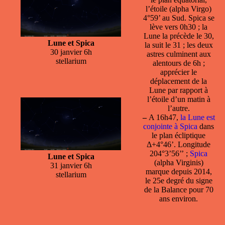
l’étoile (alpha Virgo)
4°59’ au Sud. Spica se
lève vers 0h30 ; la
Lune la précède le 30,
Lune et Spica
la suit le 31 ; les deux
30 janvier 6h
astres culminent aux
stellarium
alentours de 6h ;
apprécier le
déplacement de la
Lune par rapport à
l’étoile d’un matin à
l’autre.
–
A 16h47,
la Lune est
conjointe à Spica
dans
le plan écliptique
Δ+4°46’. Longitude
204°3’56’’ ;
Spica
Lune et Spica
(alpha Virginis)
31 janvier 6h
marque depuis 2014,
stellarium
le 25e degré du signe
de la Balance pour 70
ans environ.