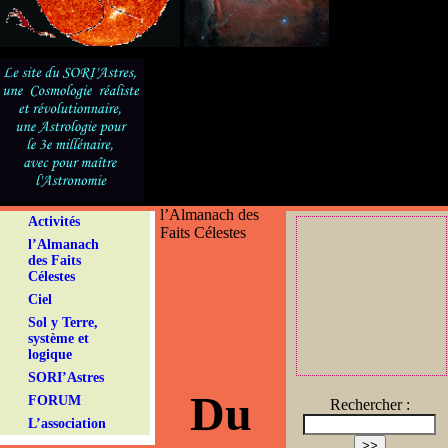
l’Almanach des
Activités
Faits Célestes
l’Almanach
des Faits
Célestes
Ciel
Sol y Terre,
système et
logique
SORI’Astres
Du
FORUM
Rechercher :
L’association