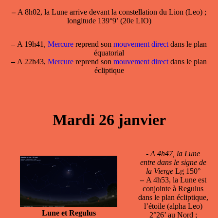
–
A 8h02, la Lune arrive devant la constellation du Lion (Leo) ;
longitude 139°9’ (20e LIO)
–
A 19h41,
Mercure
reprend son
mouvement direct
dans le plan
équatorial
–
A 22h43,
Mercure
reprend son
mouvement direct
dans le plan
écliptique
Mardi 26 janvier
-
A 4h47, la Lune
entre dans le signe de
la Vierge
Lg 150°
–
A 4h53, la Lune est
conjointe à Regulus
dans le plan écliptique,
l’étoile (alpha Leo)
Lune et Regulus
2°26’ au Nord ;