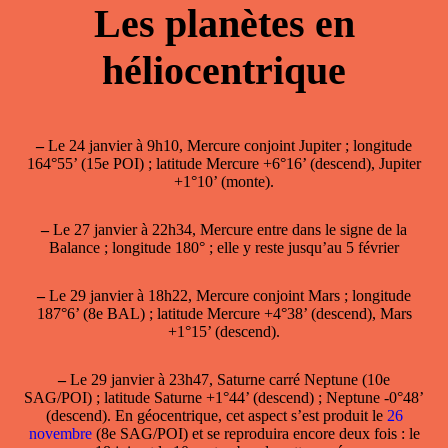
Les planètes en
héliocentrique
–
Le 24 janvier à 9h10, Mercure conjoint Jupiter ; longitude
164°55’ (15e POI) ; latitude Mercure +6°16’ (descend), Jupiter
+1°10’ (monte).
–
Le 27 janvier à 22h34, Mercure entre dans le signe de la
Balance ; longitude 180° ; elle y reste jusqu’au 5 février
–
Le 29 janvier à 18h22, Mercure conjoint Mars ; longitude
187°6’ (8e BAL) ; latitude Mercure +4°38’ (descend), Mars
+1°15’ (descend).
–
Le 29 janvier à 23h47, Saturne carré Neptune (10e
SAG/POI) ; latitude Saturne +1°44’ (descend) ; Neptune -0°48’
(descend). En géocentrique, cet aspect s’est produit le
26
novembre
(8e SAG/POI) et se reproduira encore deux fois : le