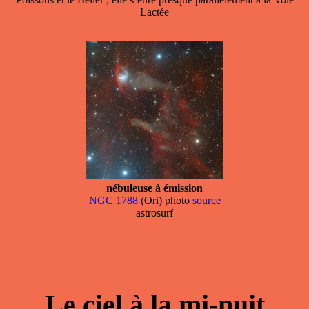
Lactée
nébuleuse à émission
NGC 1788
(Ori) photo
source
astrosurf
Le ciel à la mi-nuit