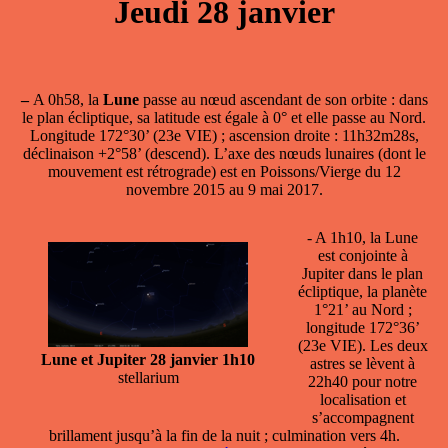
Jeudi 28 janvier
–
A 0h58, la
Lune
passe
au nœud ascendant
de son orbite : dans
le plan écliptique, sa latitude est égale à 0° et elle passe au Nord.
Longitude 172°30’ (23e VIE) ; ascension droite : 11h32m28s,
déclinaison +2°58’ (descend). L’axe des nœuds lunaires (dont le
mouvement est rétrograde) est en Poissons/Vierge du 12
novembre 2015 au 9 mai 2017.
- A 1h10, la
Lune
est conjointe à
Jupiter
dans le plan
écliptique, la planète
1°21’ au Nord ;
longitude 172°36’
(23e VIE). Les deux
Lune et Jupiter 28 janvier 1h10
astres se lèvent à
stellarium
22h40 pour notre
localisation et
s’accompagnent
brillament jusqu’à la fin de la nuit ; culmination vers 4h.