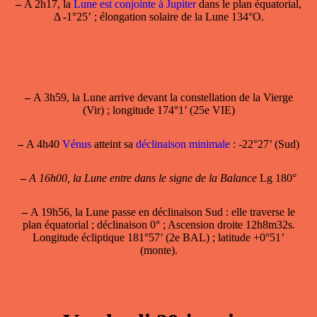
–
A 2h17, la
Lune est conjointe à Jupiter
dans le plan équatorial,
Δ -1°25’ ; élongation solaire de la Lune 134°O.
–
A 3h59, la Lune arrive devant la constellation de la Vierge
(Vir) ; longitude 174°1’ (25e VIE)
–
A 4h40
Vénus
atteint sa
déclinaison minimale
: -22°27’ (Sud)
–
A 16h00, la Lune entre dans le signe de la Balance
Lg 180°
–
A 19h56, la
Lune passe en déclinaison Sud
: elle traverse le
plan équatorial ; déclinaison 0° ; Ascension droite 12h8m32s.
Longitude écliptique 181°57’ (2e BAL) ; latitude +0°51’
(monte).