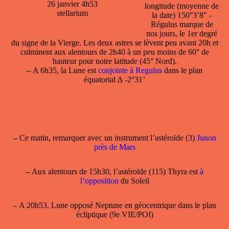
26 janvier 4h53
longitude (moyenne de
stellarium
la date) 150°3’8" -
Régulus marque de
nos jours, le 1er degré
du signe de la Vierge. Les deux astres se lèvent peu avant 20h et
culminent aux alentours de 2h40 à un peu moins de 60° de
hauteur pour notre latitude (45° Nord).
–
A 6h35, la Lune est
conjointe à Regulus
dans le plan
équatorial ∆ -2°31’
–
Ce matin, remarquer avec un instrument l’astéroïde (3)
Junon
près de Mars
–
Aux alentours de 15h30, l’astéroïde (115) Thyra est
à
l’opposition
du Soleil
–
A 20h53, Lune opposé Neptune en géocentrique dans le plan
écliptique (9e VIE/POI)