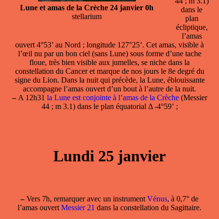
44 ; m 3.1)
Lune et amas de la Crèche 24 janvier 0h
dans le
stellarium
plan
écliptique,
l’amas
ouvert 4°53’ au Nord ; longitude 127°25’. Cet amas, visible à
l’œil nu par un bon ciel (sans Lune) sous forme d’une tache
floue, très bien visible aux jumelles, se niche dans la
constellation du Cancer et marque de nos jours le 8e degré du
signe du Lion. Dans la nuit qui précède, la Lune, éblouissante
accompagne l’amas ouvert d’un bout à l’autre de la nuit.
–
A 12h31
la Lune est conjointe à l’amas de la Crèche
(Messier
44 ; m 3.1) dans le plan équatorial Δ -4°59’ ;
Lundi 25 janvier
–
Vers 7h, remarquer avec un instrument
Vénus
, à 0,7° de
l’amas ouvert
Messier 21
dans la constellation du Sagittaire.