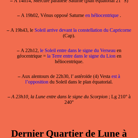
–
A 14h14, Mercure parallèle Saturne (plan équatorial 21° S)
–
A 19h02, Vénus opposé Saturne
en héliocentrique
.
–
A 19h43, le
Soleil arrive devant la constellation du Capricorne
(Cap).
–
A 22h12,
le Soleil entre dans le signe du Verseau
en
géocentrique =
la Terre entre dans le signe du Lion
en
héliocentrique.
–
Aux alentours de 22h30, l’ astéroïde (4) Vesta
est à
l’opposition
du Soleil dans le plan équatorial.
–
A 23h10, la Lune entre dans le signe du Scorpion
; Lg 210° à
240°
Dernier Quartier de Lune à