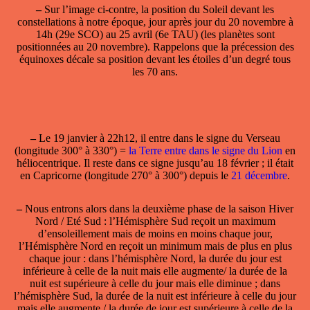
–
Sur l’image ci-contre, la position du Soleil devant les
constellations à notre époque, jour après jour du 20 novembre à
14h (29e SCO) au 25 avril (6e TAU) (les planètes sont
positionnées au 20 novembre). Rappelons que la précession des
équinoxes décale sa position devant les étoiles d’un degré tous
les 70 ans.
–
Le 19 janvier à 22h12, il
entre dans le signe du Verseau
(longitude 300° à 330°) =
la Terre entre dans le signe du Lion
en
héliocentrique. Il reste dans ce signe jusqu’au 18 février ; il était
en Capricorne (longitude 270° à 300°) depuis le
21 décembre
.
–
Nous entrons alors dans la deuxième phase de la saison Hiver
Nord / Eté Sud : l’Hémisphère Sud reçoit un maximum
d’ensoleillement mais de moins en moins chaque jour,
l’Hémisphère Nord en reçoit un minimum mais de plus en plus
chaque jour : dans l’hémisphère Nord, la durée du jour est
inférieure à celle de la nuit mais elle augmente/ la durée de la
nuit est supérieure à celle du jour mais elle diminue ; dans
l’hémisphère Sud, la durée de la nuit est inférieure à celle du jour
mais elle augmente / la durée de jour est supérieure à celle de la