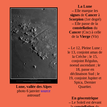
La Lune
–
Elle marque les
signes
de
Cancer
à
Scorpion
(1er degré)
–
Elle passe de la
constellation
du
Cancer
(Cnc) à celle
de la
Vierge
(Vir)
–
Le 12, Pleine Lune ;
le 13, conjoint amas de
la Crèche ; le 15,
conjoint Régulus,
noeud ascendant ; le
18, passe en
déclinaison Sud ; le
19, conjoint Jupiter et
Spica, Dernier
Lune, vallée des Alpes
Quartier.
photo 6 janvier
source
astrosurf
En géocentrique
–
Le Soleil est devant
la
constellation
du