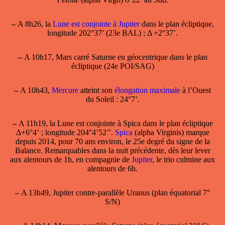
–
A 8h26, la
Lune est conjointe à Jupiter
dans le plan écliptique,
longitude 202°37’ (23e BAL) ; Δ +2°37’.
–
A 10h17, Mars carré Saturne en géocentrique dans le plan
écliptique (24e POI/SAG)
–
A 10h43,
Mercure
atteint son
élongation maximale
à l’Ouest
du Soleil : 24°7’.
–
A 11h19,
la Lune est conjointe à Spica
dans le plan écliptique
Δ+6°4’ ; longitude 204°4’52’’.
Spica
(alpha Virginis) marque
depuis 2014, pour 70 ans environ, le 25e degré du signe de la
Balance. Remarquables dans la nuit précédente, dès leur lever
aux alentours de 1h, en compagnie de
Jupiter
, le trio culmine aux
alentours de 6h.
–
A 13h49, Jupiter contre-parallèle Uranus (plan équatorial 7°
S/N)