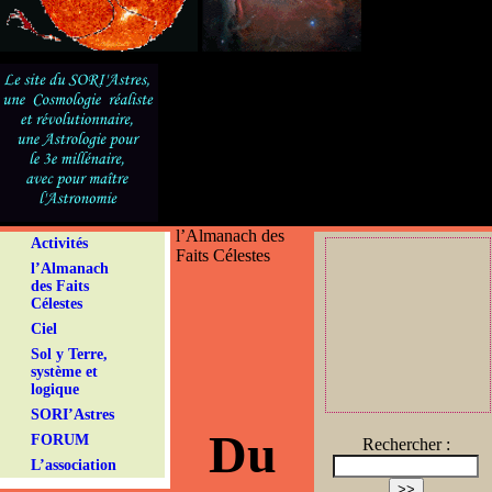
l’Almanach des
Activités
Faits Célestes
l’Almanach
des Faits
Célestes
Ciel
Sol y Terre,
système et
logique
SORI’Astres
Du
FORUM
Rechercher :
L’association