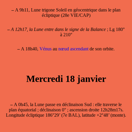
–
A 9h11, Lune trigone Soleil en géocentrique dans le plan
écliptique (28e VIE/CAP)
–
A 12h17, la Lune entre dans le signe de la Balance
; Lg 180°
à 210°
–
A 18h40,
Vénus
au
nœud ascendant
de son orbite.
Mercredi 18 janvier
–
A 0h45, la
Lune passe en déclinaison Sud
: elle traverse le
plan équatorial ; déclinaison 0° ; ascension droite 12h28m17s.
Longitude écliptique 186°29’ (7e BAL), latitude +2°48’ (monte).