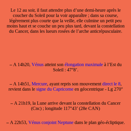
Le 12 au soir, il faut attendre plus d’une demi-heure après le
coucher du Soleil pour la voir apparaître ; dans sa course,
légèrement plus courte que la veille, elle culmine un petit peu
moins haut et se couche un peu plus tard, devant la constellation
du Cancer, dans les lueurs rosées de l’arche anticrépusculaire.
–
A 14h20,
Vénus
atteint son
élongation maximale
à l’Est du
Soleil : 47°8’.
–
A 14h51,
Mercure
, ayant repris son mouvement
direct le 8
,
revient dans le
signe du Capricorne
en géocentrique - Lg 270°
–
A 21h19, la Lune arrive devant la constellation du Cancer
(Cnc) ; longitude 117°43’ (28e CAN)
–
A 22h53,
Vénus conjoint Neptune
dans le plan géo-écliptique.