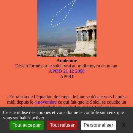
Analemne
Dessin formé par le soleil vrai au midi moyen en un an.
APOD 21 12 2008
APOD
- En raison de
l’équation de temps
, le jour se décale vers l’après-
midi depuis le
4 novembre
ce qui fait que le Soleil se couche un
petit peu plus tard chaque soir depuis le 13 décembre.
Ce site utilise des cookies et vous donne le contrôle sur ceux que
L’équation de temps, nulle le
25 décembre
(le midi vrai a lieu au
vous souhaitez activer
même instant que le midi moyen), va vers un maximum positif -
le midi vrai après le midi moyen, qu’elle atteindra le 11 février.
X
Ma
Tout accepter
Tout refuser
Personnaliser