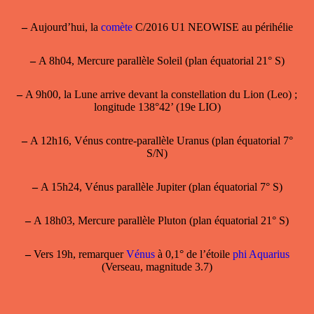
–
Aujourd’hui, la
comète
C/2016 U1 NEOWISE au périhélie
–
A 8h04, Mercure parallèle Soleil (plan équatorial 21° S)
–
A 9h00, la Lune arrive devant la constellation du Lion (Leo) ;
longitude 138°42’ (19e LIO)
–
A 12h16, Vénus contre-parallèle Uranus (plan équatorial 7°
S/N)
–
A 15h24, Vénus parallèle Jupiter (plan équatorial 7° S)
–
A 18h03, Mercure parallèle Pluton (plan équatorial 21° S)
–
Vers 19h, remarquer
Vénus
à 0,1° de l’étoile
phi Aquarius
(Verseau, magnitude 3.7)