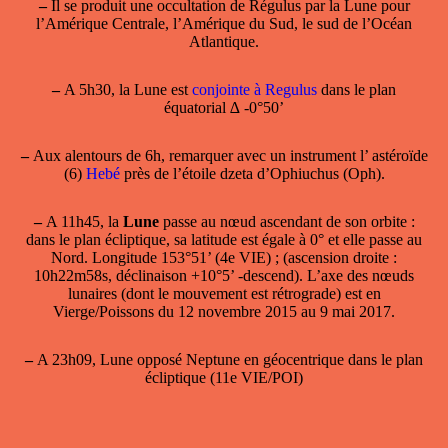
–
Il se produit une occultation de Régulus par la Lune pour
l’Amérique Centrale, l’Amérique du Sud, le sud de l’Océan
Atlantique.
–
A 5h30, la Lune est
conjointe à Regulus
dans le plan
équatorial ∆ -0°50’
–
Aux alentours de 6h, remarquer avec un instrument l’ astéroïde
(6)
Hebé
près de l’étoile dzeta d’Ophiuchus (Oph).
–
A 11h45, la
Lune
passe
au nœud ascendant
de son orbite :
dans le plan écliptique, sa latitude est égale à 0° et elle passe au
Nord. Longitude 153°51’ (4e VIE) ; (ascension droite :
10h22m58s, déclinaison +10°5’ -descend). L’axe des nœuds
lunaires (dont le mouvement est rétrograde) est en
Vierge/Poissons du 12 novembre 2015 au 9 mai 2017.
–
A 23h09, Lune opposé Neptune en géocentrique dans le plan
écliptique (11e VIE/POI)