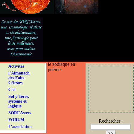
le zodiaque en
Activités
poèmes
l’Almanach
des Faits
Célestes
Ciel
Sol y Terre,
système et
logique
SORI’Astres
FORUM
Rechercher :
L’association