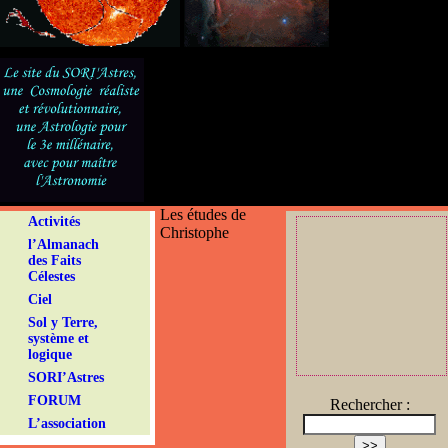
Les études de
Activités
Christophe
l’Almanach
des Faits
Célestes
Ciel
Sol y Terre,
système et
logique
SORI’Astres
FORUM
Rechercher :
L’association