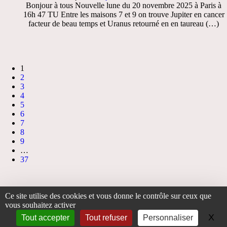
Bonjour à tous Nouvelle lune du 20 novembre 2025 à Paris à
16h 47 TU Entre les maisons 7 et 9 on trouve Jupiter en cancer
facteur de beau temps et Uranus retourné en en taureau (…)
1
2
3
4
5
6
7
8
9
…
37
Ce site utilise des cookies et vous donne le contrôle sur ceux que
Accueil
>
L’association
> Football ligue des champions 2017
vous souhaitez activer
X
Ma
Tout accepter
Tout refuser
Personnaliser
Plan du site
|
Espace privé
|
|
contact
|
accueil