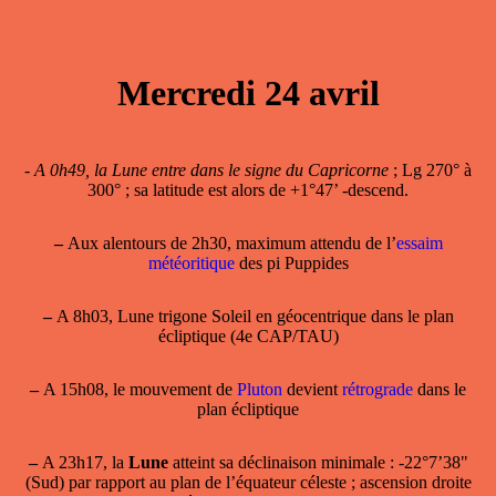
Mercredi 24 avril
-
A 0h49, la Lune entre dans le signe du Capricorne
; Lg 270° à
300° ; sa latitude est alors de +1°47’ -descend.
–
Aux alentours de 2h30, maximum attendu de l’
essaim
météoritique
des pi Puppides
–
A 8h03, Lune trigone Soleil en géocentrique dans le plan
écliptique (4e CAP/TAU)
–
A 15h08, le mouvement de
Pluton
devient
rétrograde
dans le
plan écliptique
–
A 23h17, la
Lune
atteint sa
déclinaison minimale
: -22°7’38"
(Sud) par rapport au plan de l’équateur céleste ; ascension droite