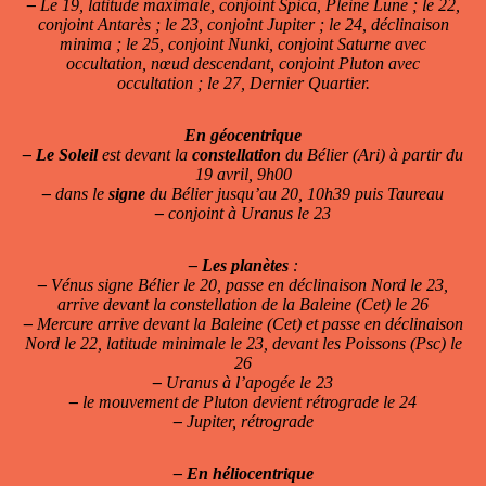
–
Le 19, latitude maximale, conjoint Spica, Pleine Lune ; le 22,
conjoint Antarès ; le 23, conjoint Jupiter ; le 24, déclinaison
minima ; le 25, conjoint Nunki, conjoint Saturne avec
occultation, nœud descendant, conjoint Pluton avec
occultation ; le 27, Dernier Quartier.
En géocentrique
–
Le Soleil
est devant la
constellation
du Bélier (Ari) à partir du
19 avril, 9h00
–
dans le
signe
du Bélier jusqu’au 20, 10h39 puis Taureau
–
conjoint à Uranus le 23
–
Les planètes
:
–
Vénus signe Bélier le 20, passe en déclinaison Nord le 23,
arrive devant la constellation de la Baleine (Cet) le 26
–
Mercure arrive devant la Baleine (Cet) et passe en déclinaison
Nord le 22, latitude minimale le 23, devant les Poissons (Psc) le
26
–
Uranus à l’apogée le 23
–
le mouvement de Pluton devient rétrograde le 24
–
Jupiter, rétrograde
–
En héliocentrique