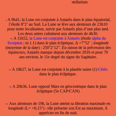
stellarium
- A 9h41,
la Lune est conjointe à Antarès
dans le plan équatorial,
l’étoile 8°2’ au Sud. La Lune se lève aux alentours de 23h10
pour notre localisation, suivie par Antarès plus d’une plus tard.
Les deux astres culminent aux alentours de 4h30.
–
A 11h52,
la Lune est conjointe à Antarès
(étoile
alpha du
Scorpion
; m 1.1) dans le plan écliptique, ∆ +7°52’ ; longitude
(moyenne de la date) : 250°2’12". En raison de la précession des
équinoxes, Antarès marque depuis décembre 2016 et pour 70
ans environ, le 11e degré du signe du Sagittaire.
–
A 18h27, la Lune est conjointe à la planète naine (1)
Cérès
dans le plan écliptique.
–
A 20h36, Lune opposé Mars en géocentrique dans le plan
écliptique (5e CAP/CAN)
–
Aux alentours de 19h, la Lune atteint sa
libration maximale en
longitude
(L= +6,15°) : elle présente son Est au maximum. A
apprécier en
fin de nuit
.