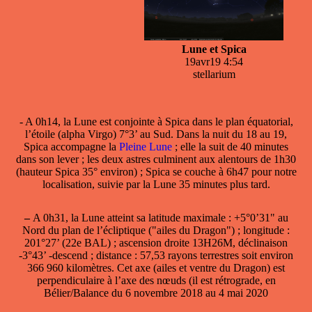
Lune et Spica
19avr19 4:54
stellarium
- A 0h14,
la Lune est conjointe à Spica
dans le plan équatorial,
l’étoile (alpha Virgo) 7°3’ au Sud. Dans la nuit du 18 au 19,
Spica accompagne la
Pleine Lune
; elle la suit de 40 minutes
dans son lever ; les deux astres culminent aux alentours de 1h30
(hauteur Spica 35° environ) ; Spica se couche à 6h47 pour notre
localisation, suivie par la Lune 35 minutes plus tard.
–
A 0h31, la
Lune atteint sa latitude maximale
: +5°0’31" au
Nord du plan de l’écliptique ("ailes du Dragon") ; longitude :
201°27’ (22e BAL) ; ascension droite 13H26M, déclinaison
-3°43’ -descend ; distance : 57,53 rayons terrestres soit environ
366 960 kilomètres. Cet axe (ailes et ventre du Dragon) est
perpendiculaire à l’axe des nœuds (il est rétrograde,
en
Bélier/Balance du 6 novembre 2018 au 4 mai 2020