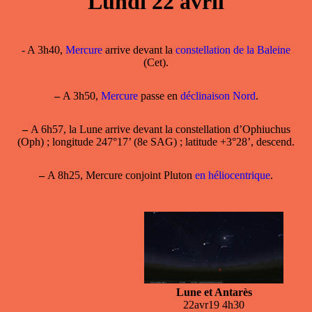
Lundi 22 avril
- A 3h40,
Mercure
arrive devant la
constellation de la Baleine
(Cet).
–
A 3h50,
Mercure
passe en
déclinaison Nord
.
–
A 6h57, la Lune arrive devant la constellation d’Ophiuchus
(Oph) ; longitude 247°17’ (8e SAG) ; latitude +3°28’, descend.
–
A 8h25, Mercure conjoint Pluton
en héliocentrique
.
Lune et Antarès
22avr19 4h30