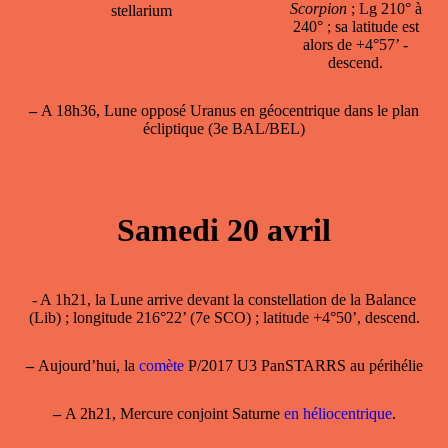
Scorpion
; Lg 210° à
stellarium
240° ; sa latitude est
alors de +4°57’ -
descend.
–
A 18h36, Lune opposé Uranus en géocentrique dans le plan
écliptique (3e BAL/BEL)
Samedi 20 avril
- A 1h21, la Lune arrive devant la constellation de la Balance
(Lib) ; longitude 216°22’ (7e SCO) ; latitude +4°50’, descend.
–
Aujourd’hui, la
comète
P/2017 U3 PanSTARRS au périhélie
–
A 2h21, Mercure conjoint Saturne
en héliocentrique
.