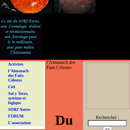
l’Almanach des
Activités
Faits Célestes
l’Almanach
des Faits
Célestes
Ciel
Sol y Terre,
système et
logique
SORI’Astres
Du
FORUM
Rechercher :
L’association