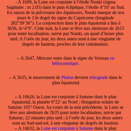
- A 1h09, la Lune est conjointe à l’étoile
Nunki
(sigma
Sagittaire ; m 2.05) dans le plan écliptique, l’étoile 4°10’ au Sud.
En raison de la précession des équinoxes, Nunki marque de nos
jours le 13e degré du signe du Capricorne (longitude
282°39’36"). La conjonction dans le plan équatorial a lieu à
3h56, Δ+4°9’. Cette nuit, la Lune se lève aux alentours de 2h15
pour notre localisation, suivie par Nunki, un quart d’heure plus
tard. A l’orée du jour, les deux astres sont à une vingtaine de
degrés de hauteur, proches de leur culmination.
–
A 2h47, Mercure entre dans le signe du Verseau
en
héliocentrique
.
–
A 5h35, le mouvement de
Pluton
devient
rétrograde
dans le
plan équatorial
–
A 16h26, la
Lune est conjointe à Saturne
dans le plan
équatorial, la planète 0°22’ au Nord ; élongation solaire de
Saturne 105° Ouest. Au cours de la nuit précédente, la Lune se
lève aux alentours de 2h35 pour notre localisation, suivie par
Saturne, 22 minutes plus tard ; à l’orée du jour, les deux astres
sont au Sud-sud-est, à une vingtaine de degrés de hauteur.
–
A 16h32, la
Lune est conjointe à Saturne
dans le plan