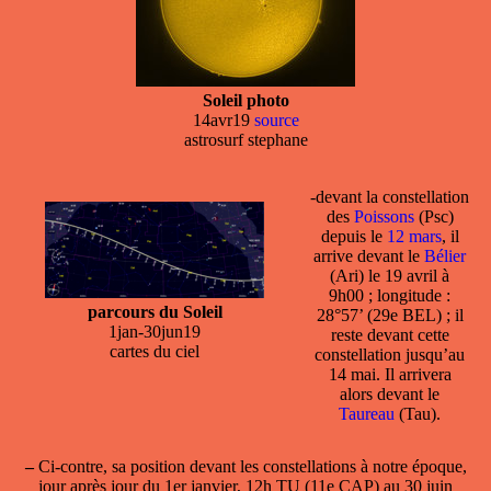
Soleil photo
14avr19
source
astrosurf stephane
-devant la
constellation
des
Poissons
(Psc)
depuis le
12 mars
, il
arrive devant le
Bélier
(Ari) le 19 avril à
9h00 ; longitude :
parcours du Soleil
28°57’ (29e BEL) ; il
1jan-30jun19
reste devant cette
cartes du ciel
constellation jusqu’au
14 mai. Il arrivera
alors devant le
Taureau
(Tau).
–
Ci-contre, sa position devant les constellations à notre époque,
jour après jour du 1er janvier, 12h TU (11e CAP) au 30 juin