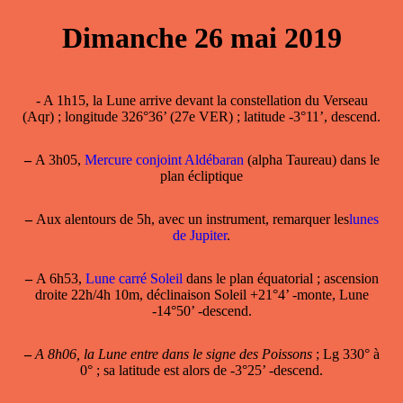
Dimanche 26 mai 2019
- A 1h15, la Lune arrive devant la constellation du Verseau
(Aqr) ; longitude 326°36’ (27e VER) ; latitude -3°11’, descend.
–
A 3h05,
Mercure conjoint Aldébaran
(alpha Taureau) dans le
plan écliptique
–
Aux alentours de 5h, avec un instrument, remarquer les
lunes
de Jupiter
.
–
A 6h53,
Lune carré Soleil
dans le plan équatorial ; ascension
droite 22h/4h 10m, déclinaison Soleil +21°4’ -monte, Lune
-14°50’ -descend.
–
A 8h06, la Lune entre dans le signe des Poissons
; Lg 330° à
0° ; sa latitude est alors de -3°25’ -descend.