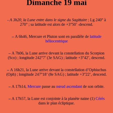
Dimanche 19 mai
-
A 3h20, la Lune entre dans le signe du Sagittaire
; Lg 240° à
270° ; sa latitude est alors de +3°50’ -descend.
–
A 6h46, Mercure et Pluton sont en parallèle de
latitude
héliocentrique
–
A 7h06, la Lune arrive devant la constellation du Scorpion
(Sco) ; longitude 242°7’ (3e SAG) ; latitude +3°42’, descend.
–
A 16h21, la Lune arrive devant la constellation d’Ophiuchus
(Oph) ; longitude 247°18’ (8e SAG) ; latitude +3°22’, descend.
–
A 17h14,
Mercure
passe au
nœud ascendant
de son orbite.
–
A 17h57, la Lune est conjointe à la planète naine (1)
Cérès
dans le plan écliptique.