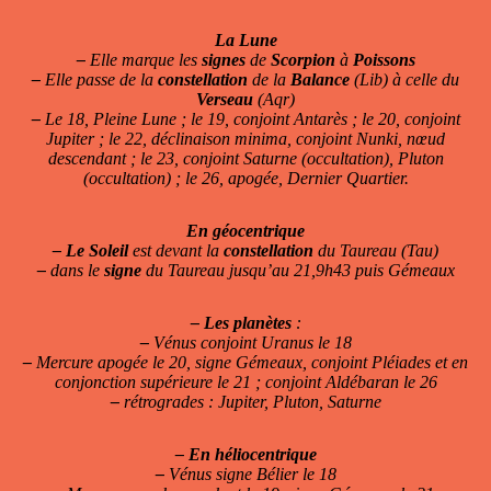
La Lune
–
Elle marque les
signes
de
Scorpion
à
Poissons
–
Elle passe de la
constellation
de la
Balance
(Lib) à celle du
Verseau
(Aqr)
–
Le 18, Pleine Lune ; le 19, conjoint Antarès ; le 20, conjoint
Jupiter ; le 22, déclinaison minima, conjoint Nunki, nœud
descendant ; le 23, conjoint Saturne (occultation), Pluton
(occultation) ; le 26, apogée, Dernier Quartier.
En géocentrique
–
Le Soleil
est devant la
constellation
du Taureau (Tau)
–
dans le
signe
du Taureau jusqu’au 21,9h43 puis Gémeaux
–
Les planètes
:
–
Vénus conjoint Uranus le 18
–
Mercure apogée le 20, signe Gémeaux, conjoint Pléiades et en
conjonction supérieure le 21 ; conjoint Aldébaran le 26
–
rétrogrades : Jupiter, Pluton, Saturne
–
En héliocentrique
–
Vénus signe Bélier le 18