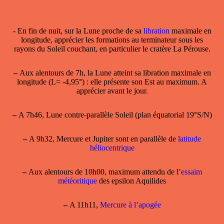
- En fin de nuit, sur la Lune proche de sa
libration
maximale en
longitude, apprécier les formations au terminateur sous les
rayons du Soleil couchant, en particulier le cratère La Pérouse.
–
Aux alentours de 7h, la Lune atteint sa
libration maximale en
longitude
(L= -4,95°) : elle présente son Est au maximum. A
apprécier
avant le jour
.
–
A 7h46, Lune contre-parallèle Soleil (plan équatorial 19°S/N)
–
A 9h32, Mercure et Jupiter sont en parallèle de
latitude
héliocentrique
–
Aux alentours de 10h00, maximum attendu de l’
essaim
météoritique
des epsilon Aquilides
–
A 11h11,
Mercure à l’apogée