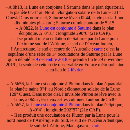
- A 0h13, la
Lune est conjointe à Saturne
dans le plan équatorial,
la planète 0°31’ au Nord ; élongation solaire de la Lune 131°
Ouest. Dans notre ciel, Saturne se lève à 0h44, suvie par la Lune
dix minutes plus tard ; Saturne culmine autour de 5h15.
–
A 0h22, la
Lune est conjointe à Saturne
dans le plan
écliptique, Δ -0°31’ ; longitude 290°6’ (21e CAP).
–
il se produit une
occultation de Saturne par la Lune
pour
l’extrême sud de l’Afrique, le sud de l’Océan Indien,
l’Antarctique, le sud et centre de l’Australie ;
carte
; c’est la
septième d’une série de 14 occultations de Saturne par la Lune
qui a débuté le
9 décembre 2018
et prendra fin le 29 novembre
2019 ; la seule de cette série observable en France métropolitaine
a eu lieu le
2 février
.
–
A 5h56, la
Lune est conjointe à Pluton
dans le plan équatorial,
la planète naine 0°4’ au Nord ; élongation solaire de la Lune
129° Ouest. Dans notre ciel, l’invisible Pluton se lève avec la
Lune, à 0h55 ; les deux astres culminent autour de 5h30.
–
A 5h57, la
Lune est conjointe à Pluton
dans le plan écliptique,
Δ -0°4’ ; longitude 292°57’ (21e CAP).
–
Il se produit une occultation de Pluton par la Lune pour le
nord-ouest de l’Amérique du Sud, le sud de l’Océan Atlantique,
le sud de l’Afrique, Madagascar ;
carte