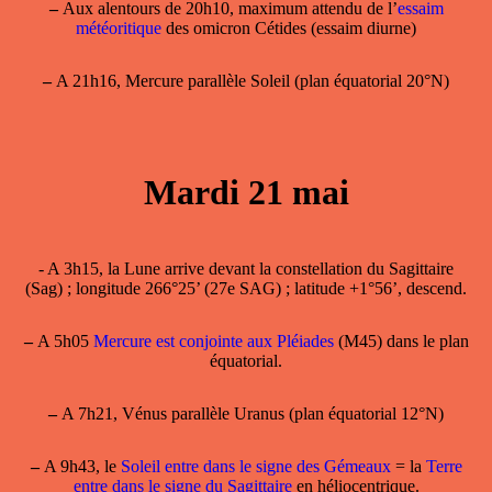
–
Aux alentours de 20h10, maximum attendu de l’
essaim
météoritique
des omicron Cétides (essaim diurne)
–
A 21h16, Mercure parallèle Soleil (plan équatorial 20°N)
Mardi 21 mai
- A 3h15, la Lune arrive devant la constellation du Sagittaire
(Sag) ; longitude 266°25’ (27e SAG) ; latitude +1°56’, descend.
–
A 5h05
Mercure est conjointe aux Pléiades
(M45) dans le plan
équatorial.
–
A 7h21, Vénus parallèle Uranus (plan équatorial 12°N)
–
A 9h43, le
Soleil entre dans le signe des Gémeaux
= la
Terre
entre dans le signe du Sagittaire
en héliocentrique.