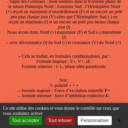
- Signe des Gémeaux : nous sommes dans la troisième phase de
la saison Printemps Nord / Automne Sud : l’Hémisphère Nord
(+) reçoit un maximum d’ensoleillement (F) et un encore un petit
peu plus chaque jour (V) alors que l’Hémisphère Sud (-) en
reçoit un minimum (f) et un encore un petit peu moins chaque
jour (l)
Nous avons donc Nord (+) majoritaire (F) et Sud (-) minoritaire
(f)
–
avec décroissance (l) du Sud (-) et croissance (V) du Nord (+)
–
Cela se traduit, en formules conditionalistes, par :
Formule majeure : F+, V+, sE.
Formule mineure : f- l-, phase ultra-paradoxale.
Soit :
1- polarité « + »
–
formule majeure : Force d’excitation naturelle
F+
–
formule mineure : force d’inhibition extinctive
f-
.
Ce site utilise des cookies et vous donne le contrôle sur ceux que
2- saison : signe de printemps Nord / automne Sud
vous souhaitez activer
–
formule majeure :
V+
= "V" pour Vitesse ou labilité car le
phénomène principal est croissant et "+" pour Nord
X
Ma
Tout accepter
Tout refuser
Personnaliser
–
formule mineure :
l-
= « l » pour Lenteur ou inertie car le