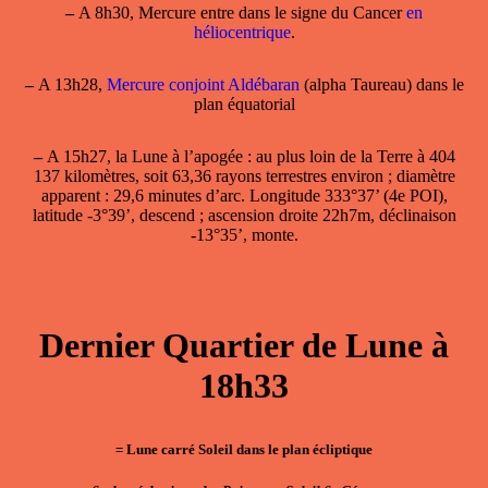
–
A 8h30, Mercure entre dans le signe du Cancer
en
héliocentrique
.
–
A 13h28,
Mercure conjoint Aldébaran
(alpha Taureau) dans le
plan équatorial
–
A 15h27, la
Lune à l’apogée
: au plus loin de la Terre à 404
137 kilomètres, soit 63,36 rayons terrestres environ ; diamètre
apparent : 29,6 minutes d’arc. Longitude 333°37’ (4e POI),
latitude -3°39’, descend ; ascension droite 22h7m, déclinaison
-13°35’, monte.
Dernier Quartier de Lune à
18h33
= Lune carré Soleil dans le plan écliptique