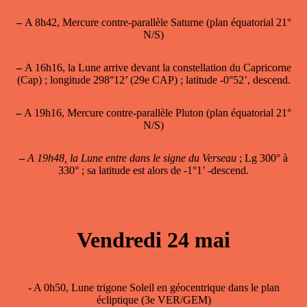
–
A 8h42, Mercure contre-parallèle Saturne (plan équatorial 21°
N/S)
–
A 16h16, la Lune arrive devant la constellation du Capricorne
(Cap) ; longitude 298°12’ (29e CAP) ; latitude -0°52’, descend.
–
A 19h16, Mercure contre-parallèle Pluton (plan équatorial 21°
N/S)
–
A 19h48, la Lune entre dans le signe du Verseau
; Lg 300° à
330° ; sa latitude est alors de -1°1’ -descend.
Vendredi 24 mai
- A 0h50, Lune trigone Soleil en géocentrique dans le plan
écliptique (3e VER/GEM)