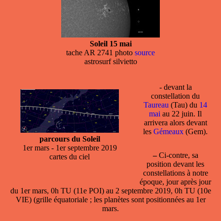
Soleil 15 mai
tache AR 2741 photo
source
astrosurf silvietto
- devant la
constellation
du
Taureau
(Tau) du
14
mai
au 22 juin. Il
arrivera alors devant
les
Gémeaux
(Gem).
parcours du Soleil
1er mars - 1er septembre 2019
–
Ci-contre, sa
cartes du ciel
position devant les
constellations à notre
époque, jour après jour
du 1er mars, 0h TU (11e POI) au 2 septembre 2019, 0h TU (10e
VIE) (grille équatoriale ; les planètes sont positionnées au 1er
mars.