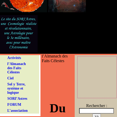
l’Almanach des
Activités
Faits Célestes
l’Almanach
des Faits
Célestes
Ciel
Sol y Terre,
système et
logique
SORI’Astres
Du
FORUM
Rechercher :
L’association