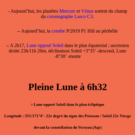
- Aujourd’hui, les planètes
Mercure
et
Vénus
sortent du champ
du
coronographe Lasco C3
.
–
Aujourd’hui, la
comète
P/2019 P1 Hill au périhélie
–
A 2h17,
Lune opposé Soleil
dans le plan équatorial ; ascension
droite 23h/11h 26m, déclinaison Soleil +3°35’ -descend, Lune
-8°30’ -monte
Pleine Lune à 6h32
= Lune opposé Soleil dans le plan écliptique
Longitude : 351/171°4’ - 22e degré du signe des Poissons / Soleil 22e Vierge
devant la constellation du Verseau (Aqr)