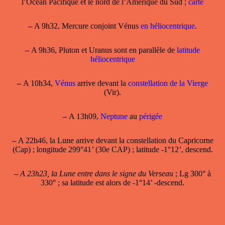
l’Océan Pacifique et le nord de l’Amérique du Sud ;
carte
–
A 9h32, Mercure conjoint Vénus
en héliocentrique
.
–
A 9h36, Pluton et Uranus sont en parallèle de
latitude
héliocentrique
–
A 10h34,
Vénus
arrive devant la
constellation de la Vierge
(Vir).
–
A 13h09,
Neptune
au
périgée
–
A 22h46, la Lune arrive devant la constellation du Capricorne
(Cap) ; longitude 299°41’ (30e CAP) ; latitude -1°12’, descend.
–
A 23h23, la Lune entre dans le signe du Verseau
; Lg 300° à
330° ; sa latitude est alors de -1°14’ -descend.