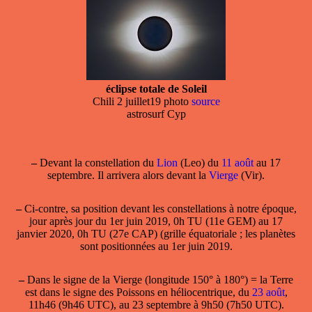
éclipse totale de Soleil
Chili 2 juillet19 photo
source
astrosurf Cyp
–
Devant la
constellation
du
Lion
(Leo) du
11 août
au 17
septembre. Il arrivera alors devant la
Vierge
(Vir).
–
Ci-contre, sa position devant les constellations à notre époque,
jour après jour du 1er juin 2019, 0h TU (11e GEM) au 17
janvier 2020, 0h TU (27e CAP) (grille équatoriale ; les planètes
sont positionnées au 1er juin 2019.
–
Dans le
signe de la
Vierge
(longitude 150° à 180°) = la Terre
est dans le signe des Poissons en héliocentrique, du
23 août
,
11h46 (9h46 UTC), au 23 septembre à 9h50 (7h50 UTC).