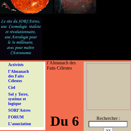
l’Almanach des
Activités
Faits Célestes
l’Almanach
des Faits
Célestes
Ciel
Sol y Terre,
système et
logique
SORI’Astres
Du 6
FORUM
Rechercher :
L’association