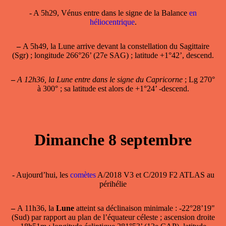
- A 5h29, Vénus entre dans le signe de la Balance
en
héliocentrique
.
–
A 5h49, la Lune arrive devant la constellation du Sagittaire
(Sgr) ; longitude 266°26’ (27e SAG) ; latitude +1°42’, descend.
–
A 12h36, la Lune entre dans le signe du Capricorne
; Lg 270°
à 300° ; sa latitude est alors de +1°24’ -descend.
Dimanche 8 septembre
- Aujourd’hui, les
comètes
A/2018 V3 et C/2019 F2 ATLAS au
périhélie
–
A 11h36, la
Lune
atteint sa
déclinaison minimale
: -22°28’19"
(Sud) par rapport au plan de l’équateur céleste ; ascension droite