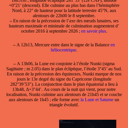
18h51m ; longitude écliptique 281°53’ (12e CAP), latitude
+0°21’ (descend). Elle culmine au plus bas dans l’hémisphère
Nord, à 22° de hauteur pour la latitude terrestre 45°N, aux
alentours de 22h00 le 8 septembre.
–
En raison de la précession de l’axe des nœuds lunaires, ses
hauteurs maximale et minimale de culmination augmentent d’
octobre 2016 à septembre 2026 ;
en savoir plus
.
–
A 12h13, Mercure entre dans le signe de la Balance
en
héliocentrique
.
–
A 13h06, la Lune est conjointe à l’étoile
Nunki
(sigma
Sagittaire ; m 2.05) dans le plan écliptique, l’étoile 3°45’ au Sud.
En raison de la précession des équinoxes, Nunki marque de nos
jours le 13e degré du signe du Capricorne (longitude
282°39’53"). La conjonction dans le plan équatorial a lieu à
13h48, Δ+3°44’. Au cours de la nuit qui vient, pour notre
localisation, Nunki culmine aux alentours de 21h45 et se couche
aux alentours de 1h45 ; elle forme avec
la Lune et Saturne
un
triangle évolutif.