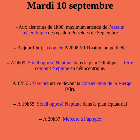
Mardi 10 septembre
- Aux alentours de 1h00, maximum attendu de l’
essaim
météoritique
des epsilon Perséides de Septembre
–
Aujourd’hui, la
comète
P/2008 Y1 Boattini au périhélie
–
A 9h09,
Soleil opposé Neptune
dans le plan écliptique =
Terre
conjoint Neptune
en héliocentrique.
–
A 17h53,
Mercure
arrive devant la
constellation de la Vierge
(Vir).
–
A 19h55,
Soleil opposé Neptune
dans le plan équatorial
–
A 20h37,
Mercure à l’apogée