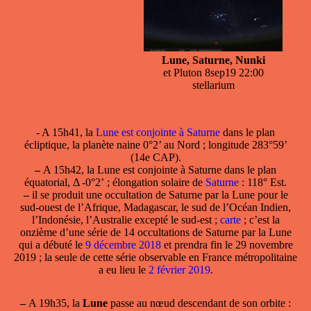
Lune, Saturne, Nunki
et Pluton 8sep19 22:00
stellarium
- A 15h41, la
Lune est conjointe à Saturne
dans le plan
écliptique, la planète naine 0°2’ au Nord ; longitude 283°59’
(14e CAP).
–
A 15h42, la
Lune est conjointe à Saturne
dans le plan
équatorial, Δ -0°2’ ; élongation solaire de
Saturne
: 118° Est.
–
il se produit une
occultation de Saturne par la Lune
pour le
sud-ouest de l’Afrique, Madagascar, le sud de l’Océan Indien,
l’Indonésie, l’Australie excepté le sud-est ;
carte
; c’est la
onzième d’une série de 14 occultations de Saturne par la Lune
qui a débuté le
9 décembre 2018
et prendra fin le 29 novembre
2019 ; la seule de cette série observable en France métropolitaine
a eu lieu le
2 février 2019
.
–
A 19h35, la
Lune
passe
au nœud descendant
de son orbite :