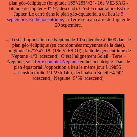
plan géo-écliptique (longitude 165°/255°42’ - 16e VIE/SAG -
latitude de Jupiter +0°19’, descend). C’est la quadrature Est de
Jupiter. Le carré dans le plan géo-équatorial a eu lieu le
5
septembre
.
En héliocentrique
, la Terre sera au carré de Jupiter le
20 septembre.
–
Il est à l’
opposition de Neptune le 10 septembre
à 9h09 dans le
plan géo-écliptique (en coordonnées moyennes de la date),
longitude 167°/347°18’ (18e VIE/POI) ; latitude géocentrique de
Neptune -1°3’ (descend). C’est l’alignement Soleil - Terre –
Neptune, soit
Terre conjoint Neptune
en héliocentrique. Dans le
plan équatorial l’opposition a lieu le même jour à 19h55 ;
ascension droite 11h/23h 14m, déclinaison Soleil +4°50’
(descend), Neptune -5°59’ (descend).