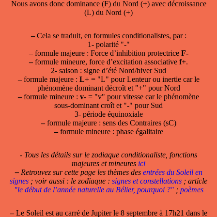
Nous avons donc dominance (F) du Nord (+) avec décroissance
(L) du Nord (+)
–
Cela se traduit, en formules conditionalistes, par :
1- polarité "-"
–
formule majeure : Force d’inhibition protectrice
F-
–
formule mineure, force d’excitation associative
f+
.
2- saison : signe d’été Nord/hiver Sud
–
formule majeure :
L+
= "L" pour Lenteur ou inertie car le
phénomène dominant décroît et "+" pour Nord
–
formule mineure :
v-
= "v" pour vitesse car le phénomène
sous-dominant croît et "-" pour Sud
3- période équinoxiale
–
formule majeure : sens des Contraires (sC)
–
formule mineure : phase égalitaire
- Tous les détails sur le zodiaque conditionaliste, fonctions
majeures et mineures
ici
–
Retrouvez sur cette page les thèmes des
entrées du Soleil en
signes
; voir aussi : le zodiaque :
signes et constellations
; article
"le début de l’année naturelle au Bélier, pourquoi ?"
;
poèmes
–
Le Soleil est
au carré de Jupiter
le 8 septembre à 17h21 dans le