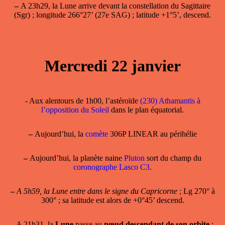
–
A 23h29, la Lune arrive devant la constellation du Sagittaire
(Sgr) ; longitude 266°27’ (27e SAG) ; latitude +1°5’, descend.
Mercredi 22 janvier
- Aux alentours de 1h00, l’astéroïde
(230) Athamantis à
l’opposition du Soleil
dans le plan équatorial.
–
Aujourd’hui, la
comète
306P LINEAR au périhélie
–
Aujourd’hui, la planète naine
Pluton
sort du champ du
coronographe Lasco C3
.
–
A 5h59, la Lune entre dans le signe du Capricorne
; Lg 270° à
300° ; sa latitude est alors de +0°45’ descend.
- A 21h31, la
Lune
passe au
nœud descendant de son orbite
: