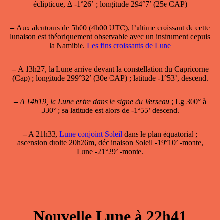
écliptique, ∆ -1°26’ ; longitude 294°7’ (25e CAP)
–
Aux alentours de 5h00 (4h00 UTC), l’ultime croissant de cette
lunaison est théoriquement observable avec un instrument depuis
la Namibie.
Les fins croissants de Lune
–
A 13h27, la Lune arrive devant la constellation du Capricorne
(Cap) ; longitude 299°32’ (30e CAP) ; latitude -1°53’, descend.
–
A 14h19, la Lune entre dans le signe du Verseau
; Lg 300° à
330° ; sa latitude est alors de -1°55’ descend.
–
A 21h33,
Lune conjoint Soleil
dans le plan équatorial ;
ascension droite 20h26m, déclinaison Soleil -19°10’ -monte,
Lune -21°29’ -monte.
Nouvelle Lune à 22h41