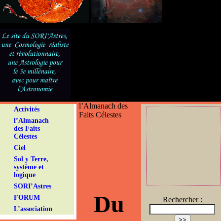
l’Almanach des
Activités
Faits Célestes
l’Almanach
des Faits
Célestes
Ciel
Sol y Terre,
système et
logique
SORI’Astres
Du
FORUM
Rechercher :
L’association