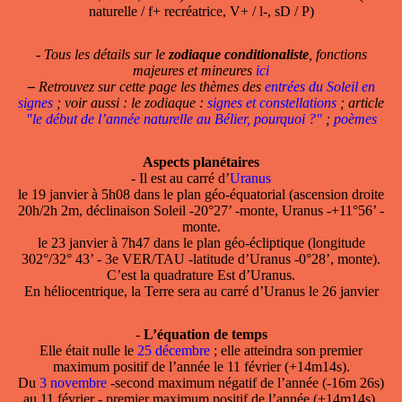
naturelle / f+ recréatrice, V+ / l-, sD / P)
- Tous les détails sur le
zodiaque conditionaliste
, fonctions
majeures et mineures
ici
–
Retrouvez sur cette page les thèmes des
entrées du Soleil en
signes
; voir aussi : le zodiaque :
signes et constellations
; article
"le début de l’année naturelle au Bélier, pourquoi ?"
;
poèmes
Aspects planétaires
- Il est au carré d’
Uranus
le 19 janvier à 5h08 dans le plan géo-équatorial (ascension droite
20h/2h 2m, déclinaison Soleil -20°27’ -monte, Uranus -+11°56’ -
monte.
le 23 janvier à 7h47 dans le plan géo-écliptique (longitude
302°/32° 43’ - 3e VER/TAU -latitude d’Uranus -0°28’, monte).
C’est la quadrature Est d’Uranus.
En héliocentrique, la Terre sera au carré d’Uranus le 26 janvier
-
L’équation de temps
Elle était nulle le
25 décembre
; elle atteindra son premier
maximum positif de l’année le 11 février (+14m14s).
Du
3 novembre
-second maximum négatif de l’année (-16m 26s)
au 11 février - premier maximum positif de l’année (+14m14s),