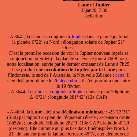
Lune et Jupiter
23jan20, 7:30
stellarium
- A 3h41, la Lune est conjointe à
Jupiter
dans le plan équatorial,
la planète 0°22’ au Nord ; élongation solaire de Jupiter 21°
Ouest.
C’est la première occasion de voir le Jupiter nouveau (après sa
conjonction au Soleil) : la planète se lève ce jour à 7h08 pour
notre localisation, suivie par le dernier croissant de Lune à 7h25.
Il se produit une
occultation de Jupiter par la Lune
pour
l’Indonésie, le sud de l’Australie, la Nouvelle Zélande ;
carte
. Il
s’en déjà produit une le
26 décembre
; il s’en produira une autre
le 19 février.
–
A 3h44,
la Lune est conjointe à Jupiter
dans le plan écliptique,
∆ -0°21’ ; longitude 281°42’ (12e CAP)
- A 4h34, la
Lune
atteint sa
déclinaison minimale
: -23°13’31"
(Sud) par rapport au plan de l’équateur céleste ; ascension droite
18h52m ; longitude écliptique 282°9’ (13e CAP), latitude -0°20’
(descend). Elle culmine au plus bas dans l’hémisphère Nord, à
21° de hauteur pour la latitude terrestre 45°N, aux alentours de