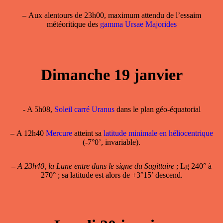
–
Aux alentours de 23h00, maximum attendu de l’essaim
météoritique des
gamma Ursae Majorides
Dimanche 19 janvier
- A 5h08,
Soleil carré Uranus
dans le plan géo-équatorial
–
A 12h40
Mercure
atteint sa
latitude minimale en héliocentrique
(-7°0’, invariable).
–
A 23h40, la Lune entre dans le signe du Sagittaire
; Lg 240° à
270° ; sa latitude est alors de +3°15’ descend.