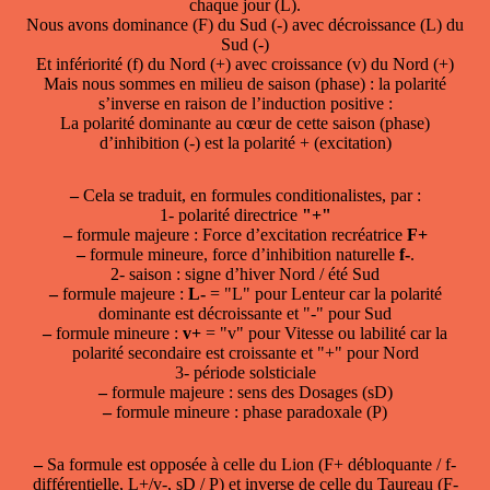
chaque jour (L).
Nous avons dominance (F) du Sud (-) avec décroissance (L) du
Sud (-)
Et infériorité (f) du Nord (+) avec croissance (v) du Nord (+)
Mais nous sommes en milieu de saison (phase) : la polarité
s’inverse en raison de l’induction positive :
La polarité dominante au cœur de cette saison (phase)
d’inhibition (-) est la polarité + (excitation)
–
Cela se traduit, en formules conditionalistes, par :
1- polarité directrice
"+"
–
formule majeure : Force d’excitation recréatrice
F+
–
formule mineure, force d’inhibition naturelle
f-
.
2- saison : signe d’hiver Nord / été Sud
–
formule majeure :
L-
= "L" pour Lenteur car la polarité
dominante est décroissante et "-" pour Sud
–
formule mineure :
v+
= "v" pour Vitesse ou labilité car la
polarité secondaire est croissante et "+" pour Nord
3- période solsticiale
–
formule majeure : sens des Dosages (sD)
–
formule mineure : phase paradoxale (P)
–
Sa formule est opposée à celle du Lion (F+ débloquante / f-
différentielle, L+/v-, sD / P) et inverse de celle du Taureau (F-