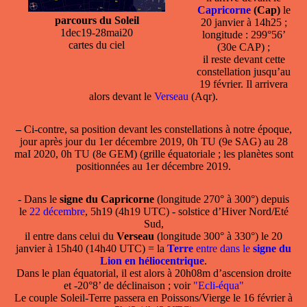
Capricorne
(Cap)
le
parcours du Soleil
20 janvier à 14h25 ;
1dec19-28mai20
longitude : 299°56’
cartes du ciel
(30e CAP) ;
il reste devant cette
constellation jusqu’au
19 février. Il arrivera
alors devant le
Verseau
(Aqr).
–
Ci-contre, sa position devant les constellations à notre époque,
jour après jour du 1er décembre 2019, 0h TU (9e SAG) au 28
maI 2020, 0h TU (8e GEM) (grille équatoriale ; les planètes sont
positionnées au 1er décembre 2019.
- Dans le
signe du Capricorne
(longitude 270° à 300°) depuis
le
22 décembre
, 5h19 (4h19 UTC) - solstice d’Hiver Nord/Eté
Sud,
il entre dans celui du
Verseau
(longitude 300° à 330°) le 20
janvier à 15h40 (14h40 UTC) = la
Terre
entre dans le
signe du
Lion en héliocentrique
.
Dans le plan équatorial, il est alors à 20h08m d’ascension droite
et -20°8’ de déclinaison ; voir
"Ecli-équa"
Le couple Soleil-Terre passera en Poissons/Vierge le 16 février à