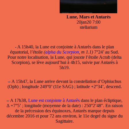
Lune, Mars et Antarès
20jan20 7:00
stellarium
- A 15h40, la Lune est conjointe à Antarès dans le plan
équatorial, l’étoile
(
alpha du Scorpion
, m 1.1)
7°24’ au Sud.
Pour notre localisation, la Lune, qui jouxte l’étoile Acrab (delta
Scorpion), se lève aujourd’hui à 4h15, suivie par Antarès à
5h19.
–
A 15h47, la Lune arrive devant la constellation d’Ophiuchus
(Oph) ; longitude 249°0’ (11e SAG) ; latitude +2°34’, descend.
–
A 17h38,
Lune est conjointe à Antarès
dans le plan écliptique,
∆ +7°5’ ; longitude (moyenne de la date) : 250°2’48". En raison
de la précession des équinoxes, Antarès marque depuis
décembre 2016 et pour 72 ans environ, le 11e degré du signe du
Sagittaire.