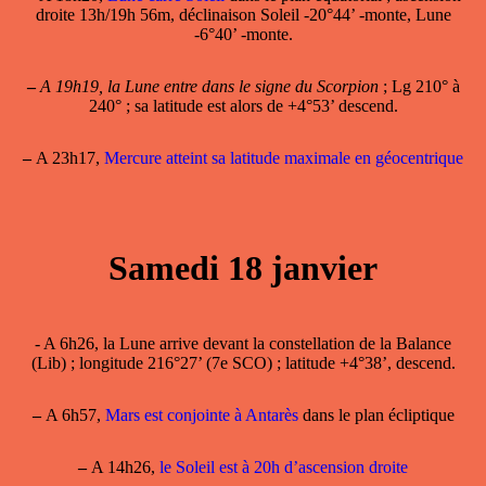
droite 13h/19h 56m, déclinaison Soleil -20°44’ -monte, Lune
-6°40’ -monte.
–
A 19h19, la Lune entre dans le signe du Scorpion
; Lg 210° à
240° ; sa latitude est alors de +4°53’ descend.
–
A 23h17,
Mercure atteint sa latitude maximale en géocentrique
Samedi 18 janvier
- A 6h26, la Lune arrive devant la constellation de la Balance
(Lib) ; longitude 216°27’ (7e SCO) ; latitude +4°38’, descend.
–
A 6h57,
Mars est conjointe à Antarès
dans le plan écliptique
–
A 14h26,
le Soleil est à 20h d’ascension droite