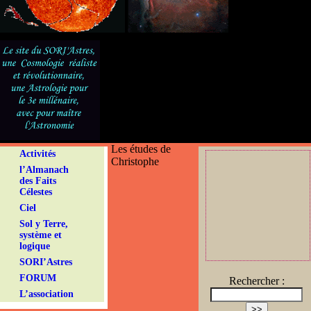
Les études de
Activités
Christophe
l’Almanach
des Faits
Célestes
Ciel
Sol y Terre,
système et
logique
SORI’Astres
FORUM
Rechercher :
L’association