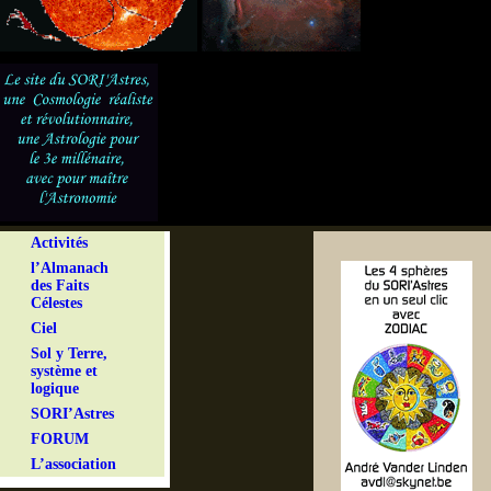
Activités
l’Almanach
des Faits
Célestes
Ciel
Sol y Terre,
système et
logique
SORI’Astres
FORUM
L’association