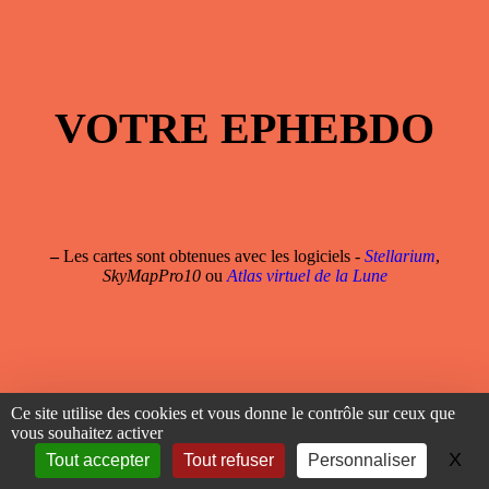
VOTRE EPHEBDO
–
Les cartes sont obtenues avec les logiciels -
Stellarium
,
SkyMapPro10
ou
Atlas virtuel de la Lune
Ce site utilise des cookies et vous donne le contrôle sur ceux que
Notes
vous souhaitez activer
X
Ma
Tout accepter
Tout refuser
Personnaliser