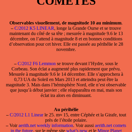
COMETES
Observables visuellement, de magnitude 10 au minimum
.
–
C/2012 K5 LINEAR
, longe la Grande Ourse et se trouve
maintenant du côté de sa tête ; mesurée à magnitude 9.6 le 13
décembre, on l’attend à magnitude 8 et en bonnes conditions
d’observation pour cet hiver. Elle est passée au périhélie le 28
novembre.
–
C/2012 F6 Lemmon
se trouve devant l’Hydre, sous le
Corbeau. Son éclat a augmenté plus rapidement que prévu.
Mesurée à magnitude 9.6 le 14 décembre. Elle s’approchera à
0,73 UA du Soleil en Mars 2013 et atteindra peut être la
magnitude 3. Mais dans l’hémisphère Nord, elle n’est observable
que jusqu’à début janvier ; elle réapparaîtra en mai, mais son
éclat ira alors en diminuant.
Au périhélie
–
C/2012 L1 Linear
le 25. m≈ 15, entre Céphée et la Girafe, tout
près de l’étoile polaire.
–
Voir
aerith.net weekly information
. Voir aussi
aerith.net comets
in the future
, sur le même site
what’s new
et le
Minor Planet