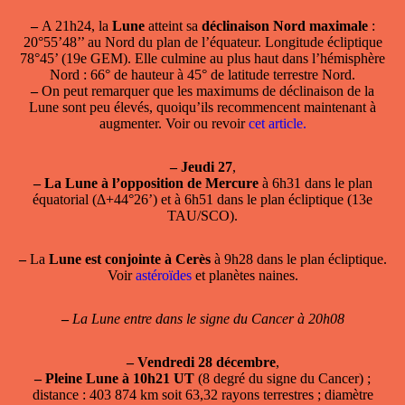
–
A 21h24, la
Lune
atteint sa
déclinaison Nord maximale
:
20°55’48’’ au Nord du plan de l’équateur. Longitude écliptique
78°45’ (19e GEM). Elle culmine au plus haut dans l’hémisphère
Nord : 66° de hauteur à 45° de latitude terrestre Nord.
–
On peut remarquer que les maximums de déclinaison de la
Lune sont peu élevés, quoiqu’ils recommencent maintenant à
augmenter. Voir ou revoir
cet article.
–
Jeudi 27
,
–
La Lune à l’opposition de Mercure
à 6h31 dans le plan
équatorial (Δ+44°26’) et à 6h51 dans le plan écliptique (13e
TAU/SCO).
–
La
Lune est conjointe à Cerès
à 9h28 dans le plan écliptique.
Voir
astéroïdes
et planètes naines.
–
La Lune entre dans le signe du Cancer à 20h08
–
Vendredi 28 décembre
,
–
Pleine Lune à 10h21 UT
(8 degré du signe du Cancer) ;
distance : 403 874 km soit 63,32 rayons terrestres ; diamètre