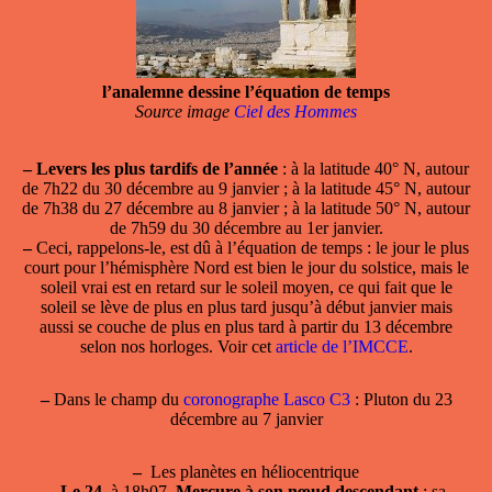
l’analemne dessine l’équation de temps
Source image
Ciel des Hommes
–
Levers les plus tardifs de l’année
: à la latitude 40° N, autour
de 7h22 du 30 décembre au 9 janvier ; à la latitude 45° N, autour
de 7h38 du 27 décembre au 8 janvier ; à la latitude 50° N, autour
de 7h59 du 30 décembre au 1er janvier.
–
Ceci, rappelons-le, est dû à l’équation de temps : le jour le plus
court pour l’hémisphère Nord est bien le jour du solstice, mais le
soleil vrai est en retard sur le soleil moyen, ce qui fait que le
soleil se lève de plus en plus tard jusqu’à début janvier mais
aussi se couche de plus en plus tard à partir du 13 décembre
selon nos horloges. Voir cet
article de l’IMCCE
.
–
Dans le champ du
coronographe Lasco C3
: Pluton du 23
décembre au 7 janvier
–
Les planètes en héliocentrique
–
Le 24
, à 18h07,
Mercure à son nœud descendant
; sa