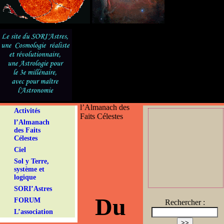
l’Almanach des
Activités
Faits Célestes
l’Almanach
des Faits
Célestes
Ciel
Sol y Terre,
système et
logique
SORI’Astres
Du
FORUM
Rechercher :
L’association