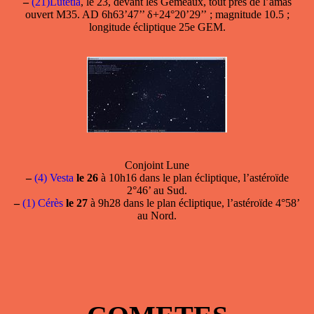
–
(21)Lutetia
, le 23, devant les Gémeaux, tout près de l’amas
ouvert M35. AD 6h63’47’’ δ+24°20’29’’ ; magnitude 10.5 ;
longitude écliptique 25e GEM.
Conjoint Lune
–
(4) Vesta
le 26
à 10h16 dans le plan écliptique, l’astéroïde
2°46’ au Sud.
–
(1) Cérès
le 27
à 9h28 dans le plan écliptique, l’astéroïde 4°58’
au Nord.