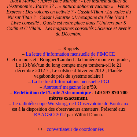
Black Marble : Après Blue Marble ! - Les Mathématiques de
l’Astronomie :.Partie 37 :. « natura abhorret vacuum » - Venus-
Express : Des volcans en activité ? - Cassini-Titan :.La vallée du
Nil sur Titan ? - Cassini-Saturne :.L’hexagone du Pôle Nord ! -
Livre conseillé :.Quelle est notre place dans l’Univers par S
Collin et C Vilain. - Les magazines conseillés :.Science et Avenir
de Décembre
–
Rappels
–
La lettre d’information mensuelle de l’IMCCE
Ciel du mois et : Bouguer/Lambert : la lumière monte en grade ;
Le 13 b’ak’tun du long compte maya tombera-t-il le 21
décembre 2012 ? ; Le solstice d’hiver en 2012 ; Planète
vagabonde près du système solaire !
–
La Lettre d’Informations mensuelle PGJ
–
Astrosurf magazine
le n°59.
–
Redéfinition de l’Unité Astronomique
:
149 597 870 700
mètres exactement
.
–
Le radiotélescope Wursburg, de l’Observatoire de Bordeaux
est à la disposition des observateurs amateurs. Présenté aux
RAAGSO 2012
par Wilfrid Danna.
–
+++
convertisseur de coordonnées