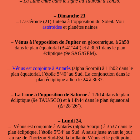
–
La Lune entre dans le signe du Taureau à 18h26
,
–
Dimanche 23
,
–
L’astéroïde (21) Lutetia à l’opposition du Soleil. Voir
astéroïdes
et planètes naines
–
Vénus à l’opposition de Jupiter
en géocentrique, à 2h58
dans le plan équatorial (Δ-41°44’) et à 3h51 dans le plan
écliptique (9e SAG/GEM).
–
Vénus est conjointe à Antarès
(alpha Scorpii) à 11h02 dans le
plan équatorial, l’étoile 5°40’ au Sud. La conjonction dans le
plan écliptique a lieu le 24 à 3h37.
–
La Lune à l’opposition de Saturne
à 12h14 dans le plan
écliptique (9e TAU/SCO) et à 14h44 dans le plan équatorial
(Δ+28°26’).
–
Lundi 24
,
–
Vénus est conjointe à Antarès
(alpha Scorpii) à 3h37 dans le
plan écliptique, l’étoile 5°34’ au Sud. A saisir juste avant le jour
au raz de l’horizon Sud-Est, la brillante Vénus et le petit point