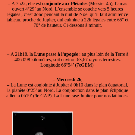
–
A 7h22, elle est
conjointe aux Pléiades
(Messier 45), l’amas
ouvert 4°29’ au Nord. L’ensemble se couche vers 5 heures
légales ; c’est donc pendant la nuit de Noël qu’il faut admirer ce
tableau, proche de Jupiter, qui culmine à 22h légales entre 65° et
70° de hauteur. Ci-dessous à minuit.
–
A 21h18, la
Lune
passe
à l’apogée
: au plus loin de la Terre à
406 098 kilomètres, soit environ 63,67 rayons terrestres.
Longitude 66°54’ (7eGEM).
–
Mercredi 26
,
–
La Lune est conjointe à Jupiter
à 0h10 dans le plan équatorial,
la planète 0°25’ au Nord. La conjonction dans le plan écliptique
a lieu à 0h19’ (9e CAP). La Lune rase Jupiter pour nos latitudes.