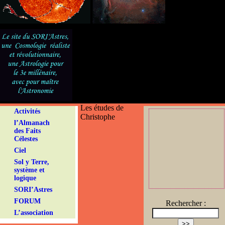
Les études de
Activités
Christophe
l’Almanach
des Faits
Célestes
Ciel
Sol y Terre,
système et
logique
SORI’Astres
FORUM
Rechercher :
L’association