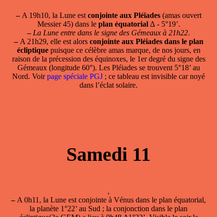
–
A 19h10, la Lune est
conjointe aux Pléiades
(amas ouvert
Messier 45) dans le
plan équatorial
∆ - 5°19’.
–
La Lune entre dans le signe des Gémeaux à 21h22
.
–
A 21h29, elle est alors
conjointe aux Pléiades dans le plan
écliptique
puisque ce célèbre amas marque, de nos jours, en
raison de la précession des équinoxes, le 1er degré du signe des
Gémeaux (longitude 60°). Les Pléiades se trouvent 5°18’ au
Nord. Voir
page spéciale PGJ
; ce tableau est invisible car noyé
dans l’éclat solaire.
Samedi 11
,
–
A 0h11,
la Lune est conjointe à Vénus
dans le plan équatorial,
la planète 1°22’ au Sud ; la conjonction dans le plan