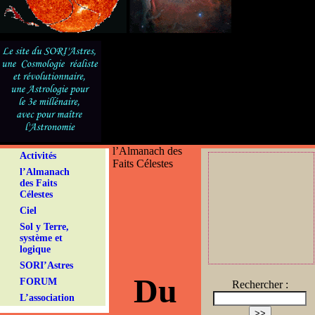
l’Almanach des
Activités
Faits Célestes
l’Almanach
des Faits
Célestes
Ciel
Sol y Terre,
système et
logique
SORI’Astres
Du
FORUM
Rechercher :
L’association