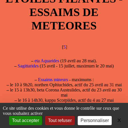
ESSAIMS DE
METEORES
[
5
]
–
eta Aquarides
(19 avril au 28 mai).
–
Sagittarides
(15 avril - 15 juillet, maximum le 20 mai)
–
Essaims mineurs
- maximums :
–
le 10 à 9h20, northen Ophiuchides, actif du 25 avril au 31 mai
–
le 15 à 13h30, beta Corona Australides, actif du 23 avril au 30
mai
–
le 16 à 14h30, kappa Scorpiides, actif du 4 au 27 mai
–
le 17 à 15h25, southern Ophiuchides, actif du 13 au 26 mai
Ce site utilise des cookies et vous donne le contrôle sur ceux que
vous souhaitez activer
–
Essaims diurnes
- maximums :
X
Ma
Tout accepter
Tout refuser
Personnaliser
–
le 16 à 9h30, Arietides de mai, actif du 4 mai au 6 juin