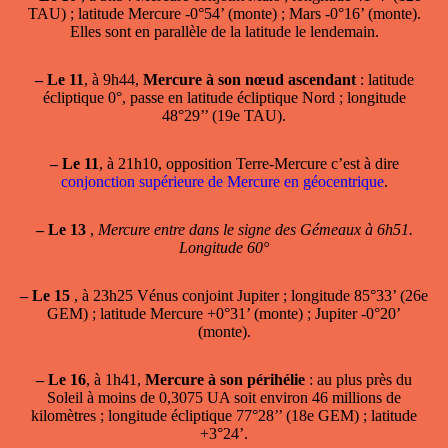
TAU) ; latitude Mercure -0°54’ (monte) ; Mars -0°16’ (monte).
Elles sont en parallèle de la latitude le lendemain.
–
Le 11
, à 9h44,
Mercure à son nœud ascendant
: latitude
écliptique 0°, passe en latitude écliptique Nord ; longitude
48°29’’ (19e TAU).
–
Le 11
, à 21h10,
opposition Terre-Mercure
c’est à dire
conjonction supérieure de Mercure en géocentrique
.
–
Le 13
,
Mercure entre dans le signe des Gémeaux à 6h51.
Longitude 60°
–
Le 15
, à 23h25 Vénus conjoint Jupiter ; longitude 85°33’ (26e
GEM) ; latitude Mercure +0°31’ (monte) ; Jupiter -0°20’
(monte).
–
Le 16
, à 1h41,
Mercure à son périhélie
: au plus près du
Soleil à moins de 0,3075 UA soit environ 46 millions de
kilomètres ; longitude écliptique 77°28’’ (18e GEM) ; latitude
+3°24’.