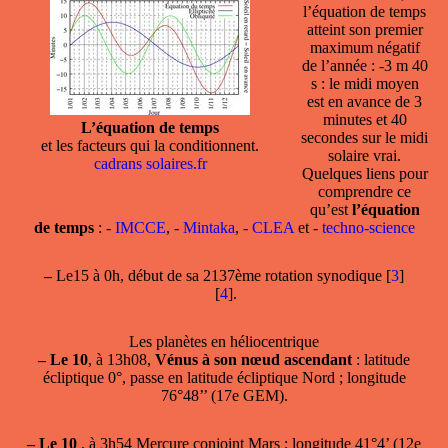
l’équation de temps
atteint son premier
maximum négatif
de l’année : -3 m 40
s : le midi moyen
est en avance de 3
minutes et 40
L’équation de temps
secondes sur le midi
et les facteurs qui la conditionnent.
solaire vrai.
cadrans solaires.fr
Quelques liens pour
comprendre ce
qu’est
l’équation
de temps
: -
IMCCE
, -
Mintaka
, -
CLEA
et -
techno-science
–
Le15 à 0h, début de sa 2137ème rotation synodique
[
3
]
[
4
]
.
Les planètes en héliocentrique
–
Le 10
, à 13h08,
Vénus à son nœud ascendant
: latitude
écliptique 0°, passe en latitude écliptique Nord ; longitude
76°48’’ (17e GEM).
–
Le 10
, à 3h54 Mercure conjoint Mars ; longitude 41°4’ (12e