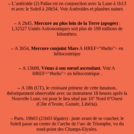
–
L’astéroïde (2) Pallas est en conjonction avec la Lune à 1h13
et avec le Soleil à 20h54. Voir
Astéroïdes et planètes naines
–
A 2h45,
Mercure au plus loin de la Terre (apogée)
:
1,32527 Unités Astronomiques soit plus de 198 millions de
kilomètres.
–
A 3h54,
Mercure conjoint Mars
A HREF="#helio"> en
héliocentrique
–
A 13h08,
Vénus à son nœud ascendant
. Voir A
HREF="#helio"> en héliocentrique .
–
A 18h (UT), le croissant primeur de cette lunaison,
théoriquement observable avec un instrument 18 heures après la
Nouvelle Lune, est pour le lieu situé par 10° Nord 6°Ouest
(Côte d’Ivoire, Guinée, Libéria).
–
Paris, 19h03 (21h03 légales) : juste avant de se coucher, le
Soleil passe au centre de l’arche de l’arc de Triomphe, vu du
rond-point des Champs-Elysées.