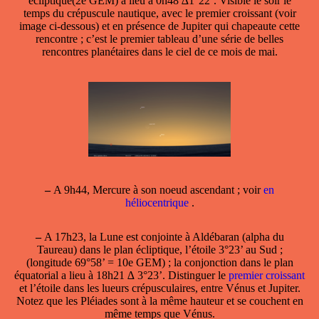
écliptique(2e GEM) a lieu à 0h48 ∆1°22’. Visible le soir le
temps du crépuscule nautique, avec le premier croissant (voir
image ci-dessous) et en présence de Jupiter qui chapeaute cette
rencontre ; c’est le premier tableau d’une série de belles
rencontres planétaires dans le ciel de ce mois de mai.
–
A 9h44, Mercure à son noeud ascendant ; voir
en
héliocentrique
.
–
A 17h23,
la Lune est conjointe à Aldébaran
(alpha du
Taureau) dans le plan écliptique, l’étoile 3°23’ au Sud ;
(longitude 69°58’ = 10e GEM) ; la conjonction dans le plan
équatorial a lieu à 18h21 ∆ 3°23’. Distinguer le
premier croissant
et l’étoile dans les lueurs crépusculaires, entre Vénus et Jupiter.
Notez que les Pléiades sont à la même hauteur et se couchent en
même temps que Vénus.