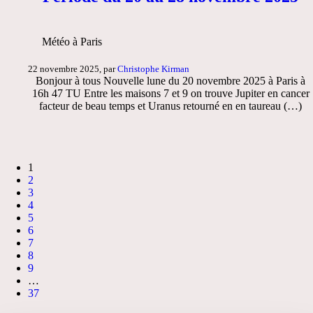
Météo à Paris
22 novembre 2025, par
Christophe Kirman
Bonjour à tous Nouvelle lune du 20 novembre 2025 à Paris à
16h 47 TU Entre les maisons 7 et 9 on trouve Jupiter en cancer
facteur de beau temps et Uranus retourné en en taureau (…)
1
2
3
4
5
6
7
8
9
…
37