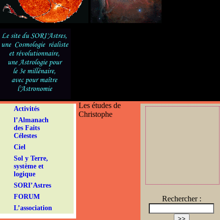
Les études de
Activités
Christophe
l’Almanach
des Faits
Célestes
Ciel
Sol y Terre,
système et
logique
SORI’Astres
FORUM
Rechercher :
L’association