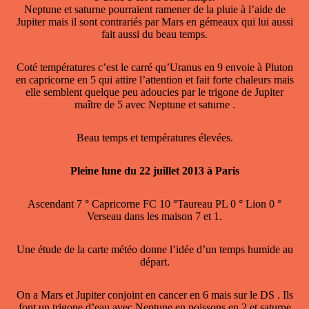
Neptune et saturne pourraient ramener de la pluie à l’aide de
Jupiter mais il sont contrariés par Mars en gémeaux qui lui aussi
fait aussi du beau temps.
Coté températures c’est le carré qu’Uranus en 9 envoie à Pluton
en capricorne en 5 qui attire l’attention et fait forte chaleurs mais
elle semblent quelque peu adoucies par le trigone de Jupiter
maître de 5 avec Neptune et saturne .
Beau temps et températures élevées.
Pleine lune du 22 juillet 2013 à Paris
Ascendant 7 ° Capricorne FC 10 °Taureau PL 0 ° Lion 0 °
Verseau dans les maison 7 et 1.
Une étude de la carte météo donne l’idée d’un temps humide au
départ.
On a Mars et Jupiter conjoint en cancer en 6 mais sur le DS . Ils
font un trigone d’eau avec Neptune en poissons en 2 et saturne