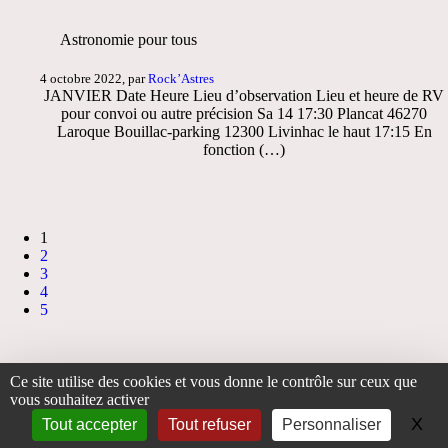
Astronomie pour tous
4 octobre 2022, par
Rock’Astres
JANVIER Date Heure Lieu d’observation Lieu et heure de RV
pour convoi ou autre précision Sa 14 17:30 Plancat 46270
Laroque Bouillac-parking 12300 Livinhac le haut 17:15 En
fonction (…)
1
2
3
4
5
Ce site utilise des cookies et vous donne le contrôle sur ceux que
Accueil
>
Activités
> Astr’Olt - programme été 2016
vous souhaitez activer
X
Ma
Tout accepter
Tout refuser
Personnaliser
Plan du site
|
Espace privé
|
|
contact
|
accueil