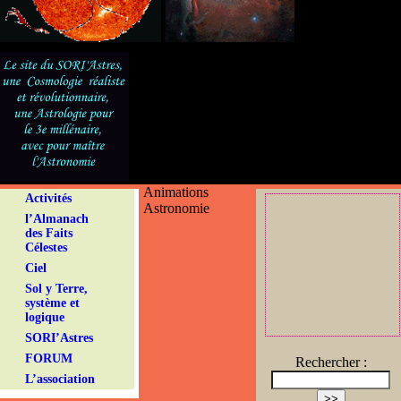
Animations
Activités
Astronomie
l’Almanach
des Faits
Célestes
Ciel
Sol y Terre,
système et
logique
SORI’Astres
FORUM
Rechercher :
L’association