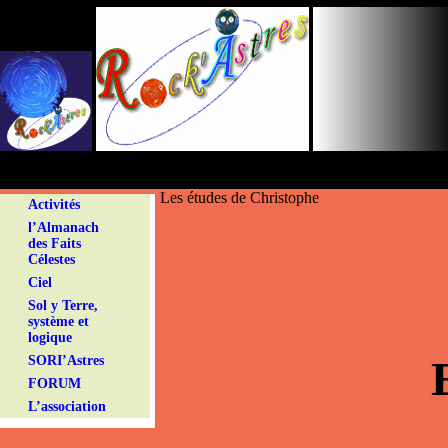
Panneau de gestion des cookies
Les études de Christophe
Activités
l’Almanach
des Faits
Célestes
Ciel
Sol y Terre,
système et
logique
SORI’Astres
FORUM
L’association