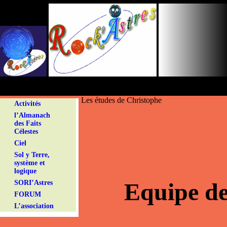
Panneau de gestion des cookies
Les études de Christophe
Activités
l’Almanach
des Faits
Célestes
Ciel
Sol y Terre,
système et
logique
Equipe de
SORI’Astres
FORUM
L’association