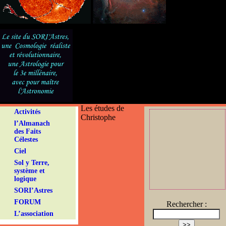
Les études de
Activités
Christophe
l’Almanach
des Faits
Célestes
Ciel
Sol y Terre,
système et
logique
SORI’Astres
FORUM
Rechercher :
L’association