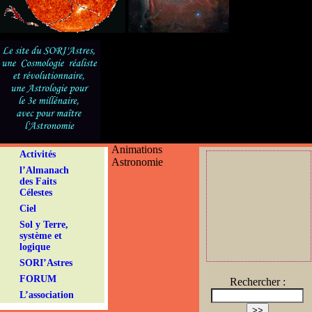
Animations
Activités
Astronomie
l’Almanach
des Faits
Célestes
Ciel
Sol y Terre,
système et
logique
SORI’Astres
FORUM
Rechercher :
L’association