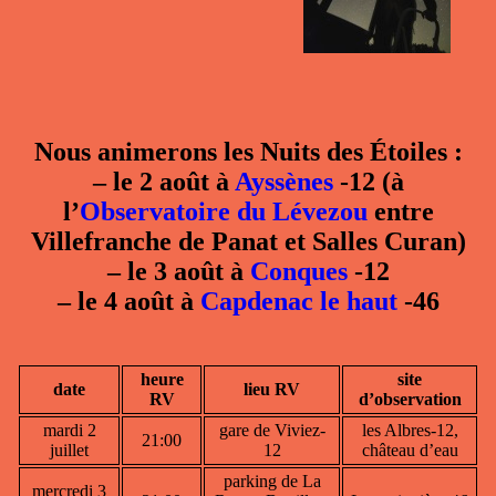
Nous animerons les Nuits des Étoiles :
–
le 2 août à
Ayssènes
-12 (à
l’
Observatoire du Lévezou
entre
Villefranche de Panat et Salles Curan)
–
le 3 août à
Conques
-12
–
le 4 août à
Capdenac le haut
-46
heure
site
date
lieu RV
RV
d’observation
mardi 2
gare de Viviez-
les Albres-12,
21:00
juillet
12
château d’eau
parking de La
mercredi 3