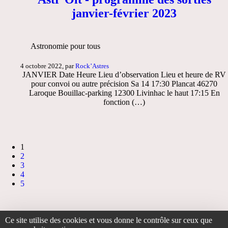
janvier-février 2023
Astronomie pour tous
4 octobre 2022, par
Rock’Astres
JANVIER Date Heure Lieu d’observation Lieu et heure de RV
pour convoi ou autre précision Sa 14 17:30 Plancat 46270
Laroque Bouillac-parking 12300 Livinhac le haut 17:15 En
fonction (…)
1
2
3
4
5
Ce site utilise des cookies et vous donne le contrôle sur ceux que
Accueil
>
Activités
> Astr’Olt programme des sorties été 2019