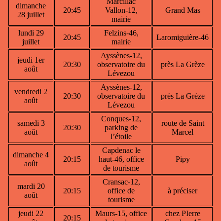
Marcillac
dimanche
20:45
Vallon-12,
Grand Mas
28 juillet
mairie
lundi 29
Felzins-46,
20:45
Laromiguière-46
juillet
mairie
Ayssènes-12,
jeudi 1er
20:30
observatoire du
près La Grèze
août
Lévezou
Ayssènes
-12,
vendredi 2
20:30
observatoire du
près La Grèze
août
Lévezou
Conques
-12,
samedi 3
route de Saint
20:30
parking de
août
Marcel
l’étoile
Capdenac le
dimanche 4
20:15
haut
-46, office
Pipy
août
de tourisme
Cransac-12,
mardi 20
20:15
office de
à préciser
août
tourisme
jeudi 22
Maurs-15, office
chez PIerre
20:15