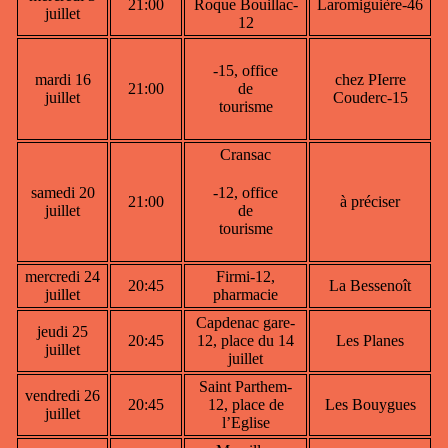
21:00
Roque Bouillac-
Laromiguière-46
juillet
12
-15, office
mardi 16
chez PIerre
21:00
de
juillet
Couderc-15
tourisme
Cransac
samedi 20
-12, office
21:00
à préciser
juillet
de
tourisme
mercredi 24
Firmi-12,
20:45
La Bessenoît
juillet
pharmacie
Capdenac gare-
jeudi 25
20:45
12, place du 14
Les Planes
juillet
juillet
Saint Parthem-
vendredi 26
20:45
12, place de
Les Bouygues
juillet
l’Eglise