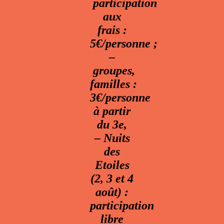
participation
aux
frais :
5€/personne ;
–
groupes,
familles :
3€/personne
à partir
du 3e,
–
Nuits
des
Etoiles
(2, 3 et 4
août) :
participation
libre